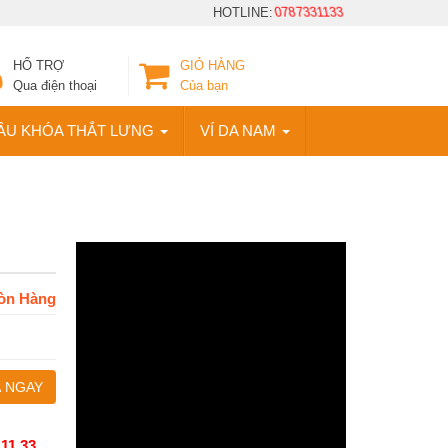
HOTLINE:
0787331133
HỔ TRỢ
GIỎ HÀNG
Qua điện thoại
Của bạn
ẦU KHÓA THẮT LƯNG
VÍ DA NAM
òn Hàng
 NGAY
 11 33