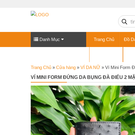
Tìm
kiếm
sản
phẩm
Danh Mục
Trang Chủ
Đồ D
VÍ DA NỮ
GI
Trang Chủ
»
Cửa hàng
»
VÍ DA NỮ
»
Ví Mini Form 
VÍ MINI FORM ĐỨNG DA BỤNG ĐÀ ĐIỂU 2 M