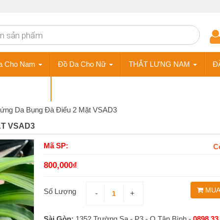
a Cho Nam
Đồ Da Cho Nữ
THẮT LƯNG NAM
Đ
ÀY DA NAM
Phụ Kiện
Đứng Da Bụng Đà Điểu 2 Mặt VSAD3
ẶT VSAD3
Mã SP:
C
800,000
₫
MUA
Số Lượng
-
+
Sài Gòn:
1352 Trường Sa - P3 - Q.Tân Bình -
0898 33