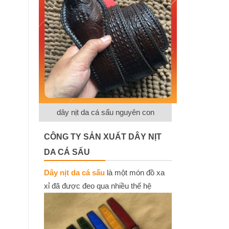
dây nịt da cá sấu nguyên con
CÔNG TY SẢN XUẤT DÂY NỊT
DA CÁ SẤU
Dây nịt da cá sấu
là một món đồ xa
xỉ đã được đeo qua nhiều thế hệ