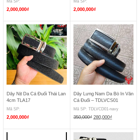
Mã SP
:
Mã SP
:
2,000,000
₫
2,000,000
₫
Dây Nịt Da Cá Đuối Thái Lan
Dây Lưng Nam Da Bò In Vân
4cm TLA17
Cá Đuối – TDLVCS01
Mã SP
:
Mã SP
: TDLVCD01-navy
Giá
Giá
2,000,000
₫
350,000
₫
280,000
₫
gốc
hiện
là:
tại