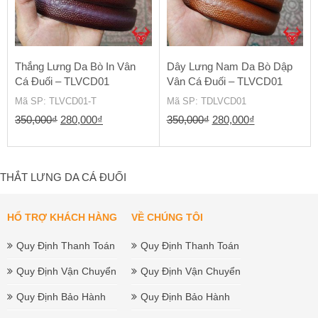
Thắng Lưng Da Bò In Vân
Dây Lưng Nam Da Bò Dập
Cá Đuối – TLVCD01
Vân Cá Đuối – TLVCD01
Mã SP
: TLVCD01-T
Mã SP
: TDLVCD01
Giá
Giá
Giá
Giá
350,000
₫
280,000
₫
350,000
₫
280,000
₫
gốc
hiện
gốc
hiện
là:
tại
là:
tại
350,000₫.
là:
350,000₫.
là:
THẮT LƯNG DA CÁ ĐUỐI
280,000₫.
280,000₫.
HỔ TRỢ KHÁCH HÀNG
VỀ CHÚNG TÔI
Quy Định Thanh Toán
Quy Định Thanh Toán
Quy Định Vận Chuyển
Quy Định Vận Chuyển
Quy Định Bảo Hành
Quy Định Bảo Hành