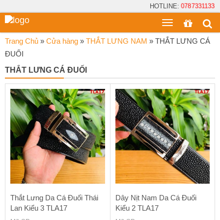
HOTLINE:
0787331133
Toggle
menu
Trang Chủ
»
Cửa hàng
»
THẮT LƯNG NAM
»
THẮT LƯNG CÁ
ĐUỐI
THẮT LƯNG CÁ ĐUỐI
Thắt Lưng Da Cá Đuối Thái
Dây Nịt Nam Da Cá Đuối
Lan Kiểu 3 TLA17
Kiểu 2 TLA17