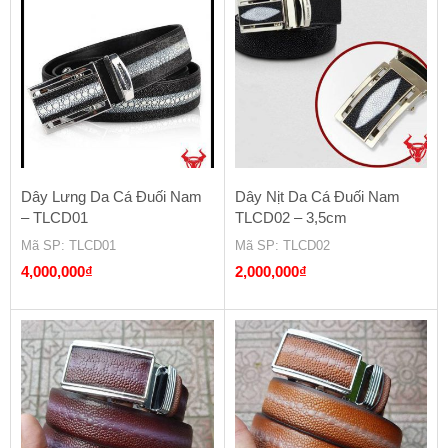
350,000₫.
là:
280,000₫.
Dây Lưng Da Cá Đuối Nam
Dây Nịt Da Cá Đuối Nam
– TLCD01
TLCD02 – 3,5cm
Mã SP
: TLCD01
Mã SP
: TLCD02
4,000,000
₫
2,000,000
₫