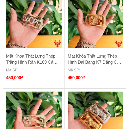
Mặt Khóa Thắt Lưng Thép
Mặt Khóa Thắt Lưng Thép
Trắng Hình Rắn K109 Cá
Hình Đại Bàng K7 Đẳng Cấp
Tính Và Sang Trọng
Dẫn Đầu
Mã SP
:
Mã SP
:
450,000
₫
450,000
₫