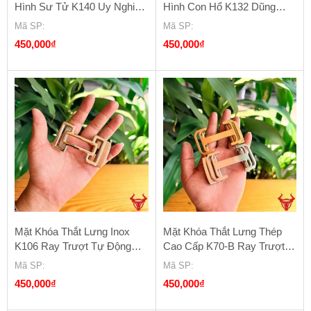
Hình Sư Tử K140 Uy Nghi
Hình Con Hổ K132 Dũng
Và Đẳng Cấp
Mãnh Và Sang Trọng
Mã SP
:
Mã SP
:
450,000
₫
450,000
₫
Mặt Khóa Thắt Lưng Inox
Mặt Khóa Thắt Lưng Thép
K106 Ray Trượt Tự Động
Cao Cấp K70-B Ray Trượt
Cao Cấp
Tự Động
Mã SP
:
Mã SP
:
450,000
₫
450,000
₫