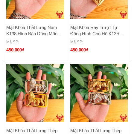
Mặt Khóa Thắt Lưng Nam
Mặt Khóa Ray Trượt Tự
K138 Hình Báo Dũng Mãnh –
Động Hình Con Hổ K139
Chất Liệu Thép
Biểu Tượng Sức Mạnh
Mã SP
:
Mã SP
:
450,000
₫
450,000
₫
Mặt Khóa Thắt Lưng Thép
Mặt Khóa Thắt Lưng Thép