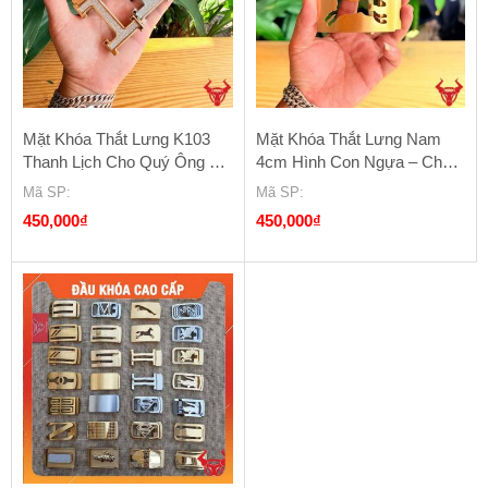
Mặt Khóa Thắt Lưng K103
Mặt Khóa Thắt Lưng Nam
Thanh Lịch Cho Quý Ông –
4cm Hình Con Ngựa – Chất
Kiểu Ray Trượt
Liệu Đồng – Kiểu Khóa Lăn
Mã SP
:
Mã SP
:
K4-
450,000
₫
450,000
₫