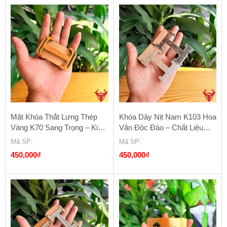
Mặt Khóa Thắt Lưng Thép
Khóa Dây Nịt Nam K103 Hoa
Vàng K70 Sang Trọng – Kiểu
Văn Độc Đáo – Chất Liệu
Ray Trượt
Thép Cao Cấp
Mã SP
:
Mã SP
:
450,000
₫
450,000
₫