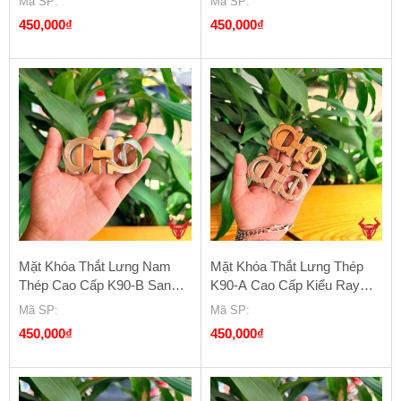
Mã SP
:
Mã SP
:
450,000
₫
450,000
₫
Mặt Khóa Thắt Lưng Nam
Mặt Khóa Thắt Lưng Thép
Thép Cao Cấp K90-B Sang
K90-A Cao Cấp Kiểu Ray
Trọng Và Bền Bỉ
Trượt Tự Động
Mã SP
:
Mã SP
:
450,000
₫
450,000
₫