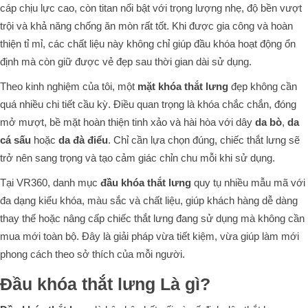
cáp chịu lực cao, còn titan nổi bật với trọng lượng nhẹ, độ bền vượt
trội và khả năng chống ăn mòn rất tốt. Khi được gia công và hoàn
thiện tỉ mỉ, các chất liệu này không chỉ giúp đầu khóa hoạt động ổn
định mà còn giữ được vẻ đẹp sau thời gian dài sử dụng.
Theo kinh nghiệm của tôi, một
mặt khóa thắt lưng
đẹp không cần
quá nhiều chi tiết cầu kỳ. Điều quan trọng là khóa chắc chắn, đóng
mở mượt, bề mặt hoàn thiện tinh xảo và hài hòa với dây
da bò
,
da
cá sấu
hoặc
da đà điểu
. Chỉ cần lựa chọn đúng, chiếc thắt lưng sẽ
trở nên sang trọng và tạo cảm giác chỉn chu mỗi khi sử dụng.
Tại VR360, danh mục
đầu khóa thắt lưng
quy tụ nhiều mẫu mã với
đa dạng kiểu khóa, màu sắc và chất liệu, giúp khách hàng dễ dàng
thay thế hoặc nâng cấp chiếc thắt lưng đang sử dụng mà không cần
mua mới toàn bộ. Đây là giải pháp vừa tiết kiệm, vừa giúp làm mới
phong cách theo sở thích của mỗi người.
Đầu khóa thắt lưng Là gì?