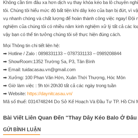
Không cần tìm đâu xa hơn dịch vụ thay khóa kéo ba lô chuyên ng
tôi. Chúng tôi hiểu mức độ bất tiện khi dây kéo của bạn bị đứt, vì v
vụ nhanh chóng và chất lượng để hoàn thành công việc ngay! Đội n
nghiệm của chúng tôi có nhiều năm kinh nghiệm xử lý tất cả các loạ
vậy bạn có thể tin tưởng chúng tôi sẽ thực hiện đúng cách.
Mọi Thông tin chi tiết liên hệ:
➡ Hotline / Zalo : 0898331133 – 0787331133 – 0989208844
➡ ShowRoom:1352 Trường Sa, P3, Tân Bình
➡ Email: tuidacasau.vn@gmail.com
➡ Xưởng: 100 Phan Văn Hớn, Xuân Thới Thượng, Hóc Môn
➡ Giờ làm việc : 9h tới 20h30 tất cả các ngày trong tuần
➡ Website:
https://daynitcasau.vn/
Mã số thuế: 0314748244 Do Sở Kế Hoạch Và Đầu Tư TP. Hồ Chí 
Bài Viết Liên Quan Đến
"
Thay Dây Kéo Balo Ở Đâu
GỬI BÌNH LUẬN