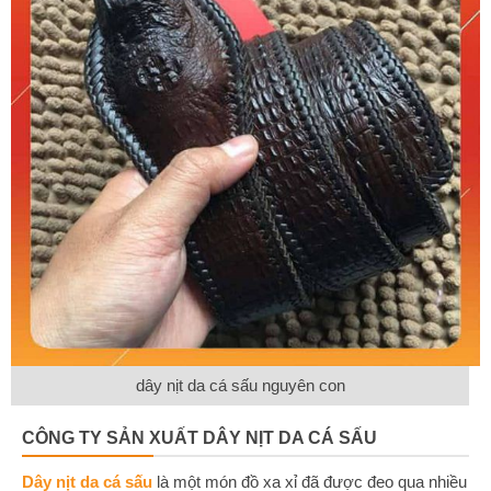
dây nịt da cá sấu nguyên con
CÔNG TY SẢN XUẤT DÂY NỊT DA CÁ SẤU
Dây nịt da cá sấu
là một món đồ xa xỉ đã được đeo qua nhiều