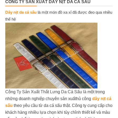
CÔNG TY SẢN XUẤT DÂY NỊT DA CÁ SẤU
Dây nịt da cá sấu
là một món đồ xa xỉ đã được đeo qua nhiều
thế hệ
Công Ty Sản Xuất Thắt Lưng Da Cá Sấu là một trong
những doanh nghiệp chuyên sản xuấthủ công
dây nịt cá
sấu
theo yêu cầu từ da cá sấu thật. Công ty cung cấp cho
khách hàng nhiều lựa chọn khi tùy chỉnh thiết kế và màu