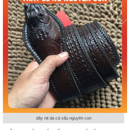
dây nịt da cá sấu nguyên con