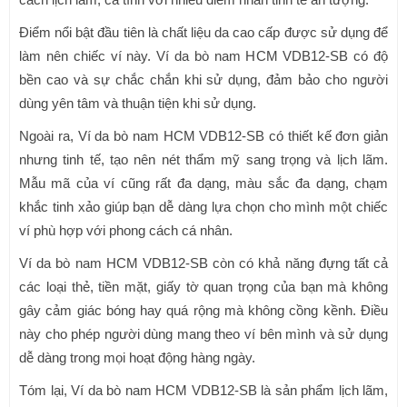
Điểm nổi bật đầu tiên là chất liệu da cao cấp được sử dụng để
làm nên chiếc ví này. Ví da bò nam HCM VDB12-SB có độ
bền cao và sự chắc chắn khi sử dụng, đảm bảo cho người
dùng yên tâm và thuận tiện khi sử dụng.
Ngoài ra, Ví da bò nam HCM VDB12-SB có thiết kế đơn giản
nhưng tinh tế, tạo nên nét thẩm mỹ sang trọng và lịch lãm.
Mẫu mã của ví cũng rất đa dạng, màu sắc đa dạng, chạm
khắc tinh xảo giúp bạn dễ dàng lựa chọn cho mình một chiếc
ví phù hợp với phong cách cá nhân.
Ví da bò nam HCM VDB12-SB còn có khả năng đựng tất cả
các loại thẻ, tiền mặt, giấy tờ quan trọng của bạn mà không
gây cảm giác bóng hay quá rộng mà không cồng kềnh. Điều
này cho phép người dùng mang theo ví bên mình và sử dụng
dễ dàng trong mọi hoạt động hàng ngày.
Tóm lại, Ví da bò nam HCM VDB12-SB là sản phẩm lịch lãm,