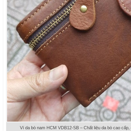
Ví da bò nam HCM VDB12-SB – Chất liệu da bò cao cấp, đư