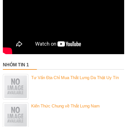
NHÓM TIN 1
Tư Vấn Địa Chỉ Mua Thắt Lưng Da Thật Uy Tín
Kiến Thức Chung về Thắt Lưng Nam