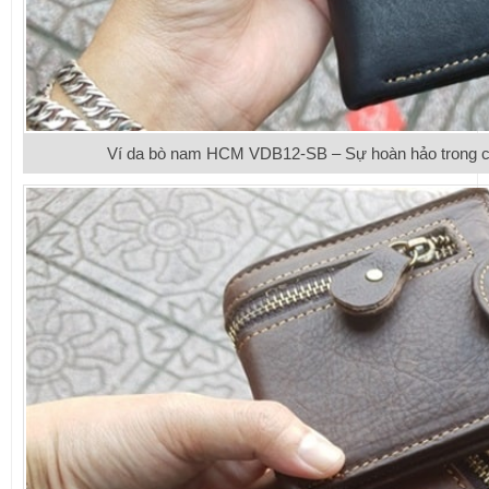
Ví da bò nam HCM VDB12-SB – Sự hoàn hảo trong c