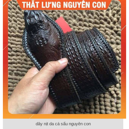
dây nịt da cá sấu nguyên con