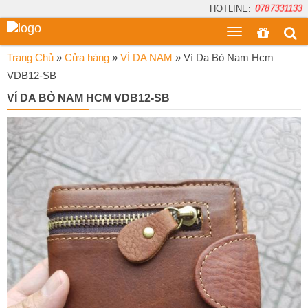
HOTLINE:
0787331133
Toggle
menu
Trang Chủ
»
Cửa hàng
»
VÍ DA NAM
»
Ví Da Bò Nam Hcm
VDB12-SB
VÍ DA BÒ NAM HCM VDB12-SB