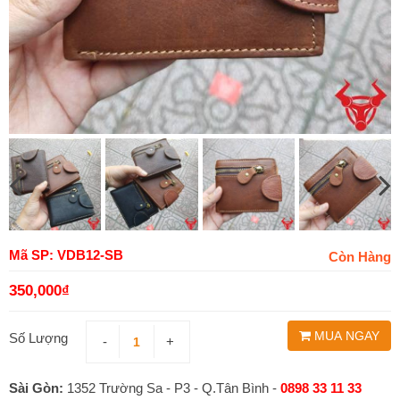
Mã SP: VDB12-SB
Còn Hàng
350,000
₫
MUA NGAY
Số Lượng
-
+
Sài Gòn:
1352 Trường Sa - P3 - Q.Tân Bình -
0898 33 11 33