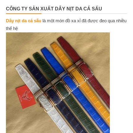
CÔNG TY SẢN XUẤT DÂY NỊT DA CÁ SẤU
Dây nịt da cá sấu
là một món đồ xa xỉ đã được đeo qua nhiều
thế hệ