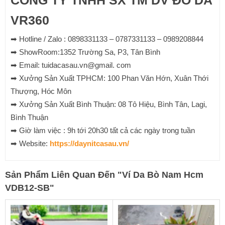
CÔNG TY TNHH SX TM DV ĐỒ DA
VR360
➡ Hotline / Zalo : 0898331133 – 0787331133 – 0989208844
➡ ShowRoom:1352 Trường Sa, P3, Tân Bình
➡ Email: tuidacasau.vn@gmail. com
➡ Xưởng Sản Xuất TPHCM: 100 Phan Văn Hớn, Xuân Thới
Thượng, Hóc Môn
➡ Xưởng Sản Xuất Bình Thuận: 08 Tô Hiệu, Bình Tân, Lagi,
Bình Thuận
➡ Giờ làm việc : 9h tới 20h30 tất cả các ngày trong tuần
➡ Website:
https://daynitcasau.vn/
Sản Phẩm Liên Quan Đến
"
Ví Da Bò Nam Hcm
VDB12-SB
"