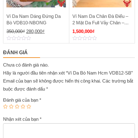
Ví Da Nam Dáng Đứng Da
Ví Nam Da Chân Đà Điểu –
Bò VDB10-NBONG
2 Mặt Da Full Vảy Chân –
Sơn Cạnh VCAD1 Màu Nâu
Giá
Giá
350,000
₫
280,000
₫
1,500,000
₫
Đỏ
gốc
hiện
0
0
là:
tại
out
out
ĐÁNH GIÁ
of
of
350,000₫.
là:
5
5
280,000₫.
Chưa có đánh giá nào.
Hãy là người đầu tiên nhận xét “Ví Da Bò Nam Hcm VDB12-SB”
Email của bạn sẽ không được hiển thị công khai.
Các trường bắt
buộc được đánh dấu
*
Đánh giá của bạn
*
Nhận xét của bạn
*