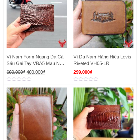
Ví Nam Form Ngang Da Cá
Ví Da Nam Hàng Hiệu Levis
Sấu Gai Tay VBA5 Màu Nâu
Riveted VH05-LR
Đất
Giá
Giá
680,000
₫
480,000
₫
299,000
₫
gốc
hiện
0
0
là:
tại
out
out
of
of
680,000₫.
là:
5
5
480,000₫.