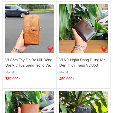
Ví Cầm Tay Da Bò Nữ Dáng
Ví Nữ Ngắn Dáng Đứng Màu
Dài VICT02 Sang Trọng Và
Đen Thời Trang VDB53
Tiện Dụng
Mã SP
:
Mã SP
:
780,000
₫
450,000
₫