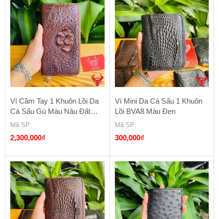
Ví Cầm Tay 1 Khuôn Lồi Da
Ví Mini Da Cá Sấu 1 Khuôn
Cá Sấu Gù Màu Nâu Đất
Lồi BVA8 Màu Đen
BUA4
Mã SP
:
Mã SP
:
2,300,000
₫
300,000
₫