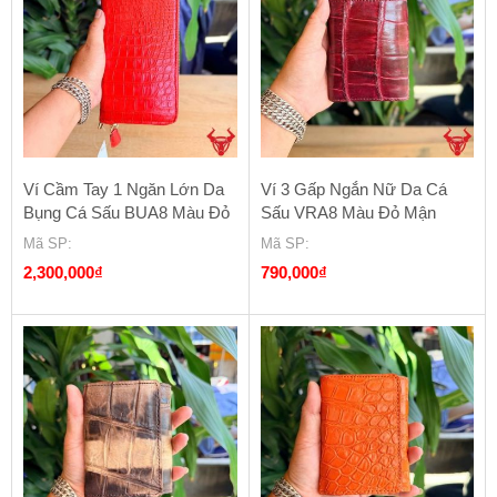
Ví Cầm Tay 1 Ngăn Lớn Da
Ví 3 Gấp Ngắn Nữ Da Cá
Bụng Cá Sấu BUA8 Màu Đỏ
Sấu VRA8 Màu Đỏ Mận
Mã SP
:
Mã SP
:
2,300,000
₫
790,000
₫