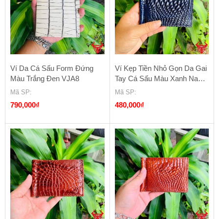
Ví Da Cá Sấu Form Đứng
Ví Kẹp Tiền Nhỏ Gọn Da Gai
Màu Trắng Đen VJA8
Tay Cá Sấu Màu Xanh Navy
VOA5
Mã SP
:
Mã SP
:
790,000
₫
480,000
₫