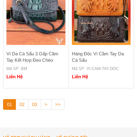
Ví Da Cá Sấu 3 Gấp Cầm
Hàng Độc Ví Cầm Tay Da
Tay Kết Hợp Đeo Chéo
Cá Sấu
Mã SP
: BM
Mã SP
: VI-CAM-TAY-DOC
Liên Hệ
Liên Hệ
01
02
03
>
>>