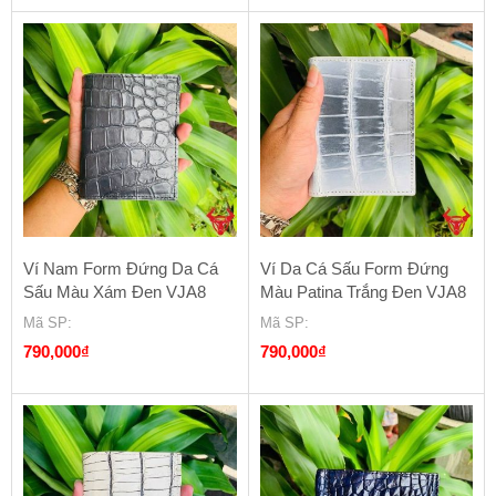
là:
tại
1,600,000₫.
là:
800,000₫.
Ví Nam Form Đứng Da Cá
Ví Da Cá Sấu Form Đứng
Sấu Màu Xám Đen VJA8
Màu Patina Trắng Đen VJA8
Mã SP
:
Mã SP
:
790,000
₫
790,000
₫