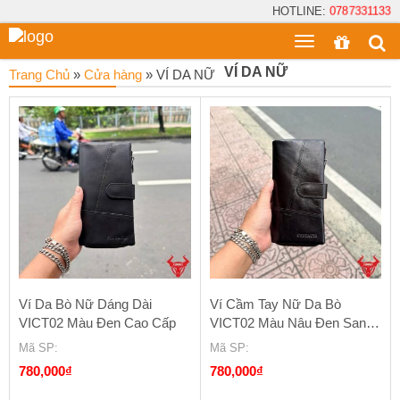
HOTLINE:
0787331133
Toggle
menu
VÍ DA NỮ
Trang Chủ
»
Cửa hàng
»
VÍ DA NỮ
Ví Da Bò Nữ Dáng Dài
Ví Cầm Tay Nữ Da Bò
VICT02 Màu Đen Cao Cấp
VICT02 Màu Nâu Đen Sang
Trọng
Mã SP
:
Mã SP
:
780,000
₫
780,000
₫