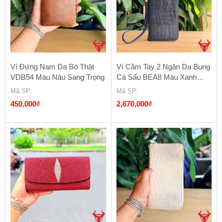
Ví Đứng Nam Da Bò Thật
Ví Cầm Tay 2 Ngăn Da Bụng
VDB54 Màu Nâu Sang Trọng
Cá Sấu BEA8 Màu Xanh
Navy
Mã SP
:
Mã SP
:
450,000
₫
2,670,000
₫