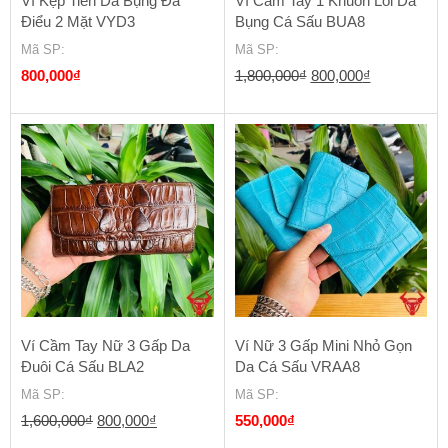
Ví Kẹp Tiền Da Bụng Đà
Ví Cầm Tay 1 Khuôn Lồi Da
Điểu 2 Mặt VYD3
Bụng Cá Sấu BUA8
Mã SP
:
Mã SP
:
Giá
Giá
800,000
₫
1,800,000
₫
800,000
₫
gốc
hiện
là:
tại
1,800,000₫.
là:
800,000₫.
Ví Cầm Tay Nữ 3 Gấp Da
Ví Nữ 3 Gấp Mini Nhỏ Gọn
Đuôi Cá Sấu BLA2
Da Cá Sấu VRAA8
Mã SP
:
Mã SP
:
Giá
Giá
1,600,000
₫
800,000
₫
550,000
₫
gốc
hiện