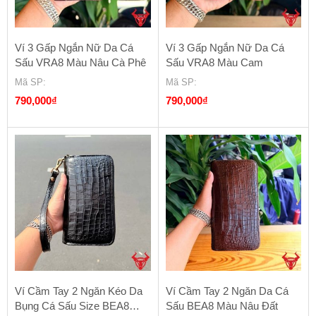
Ví 3 Gấp Ngắn Nữ Da Cá
Ví 3 Gấp Ngắn Nữ Da Cá
Sấu VRA8 Màu Nâu Cà Phê
Sấu VRA8 Màu Cam
Mã SP
:
Mã SP
:
790,000
₫
790,000
₫
Ví Cầm Tay 2 Ngăn Kéo Da
Ví Cầm Tay 2 Ngăn Da Cá
Bụng Cá Sấu Size BEA8
Sấu BEA8 Màu Nâu Đất