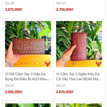
Màu Đen
Mã SP
:
Mã SP
:
2,670,000
₫
2,700,000
₫
Ví Nữ Cầm Tay 3 Gấp Da
Ví Cầm Tay 2 Ngăn Kéo Da
Bụng Đà Điểu BLAD3 Màu
Cá Sấu Thái Lan BEA8 Màu
Nâu Đất
Đỏ Rượu
Mã SP
:
Mã SP
:
2,000,000
₫
2,670,000
₫