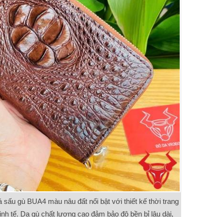
á sấu gù BUA4 màu nâu đất nổi bật với thiết kế thời trang
tinh tế. Da gù chất lượng cao đảm bảo độ bền bỉ lâu dài,