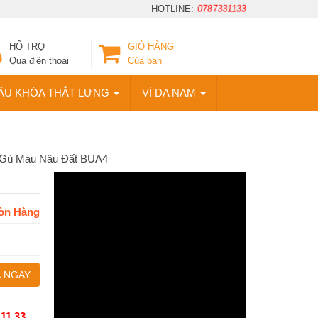
HOTLINE:
0787331133
HỔ TRỢ
GIỎ HÀNG
Qua điện thoại
Của bạn
ẦU KHÓA THẮT LƯNG
VÍ DA NAM
u Gù Màu Nâu Đất BUA4
òn Hàng
 NGAY
 11 33