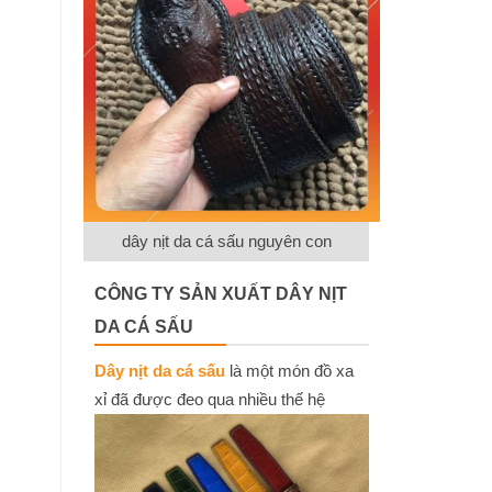
dây nịt da cá sấu nguyên con
CÔNG TY SẢN XUẤT DÂY NỊT
DA CÁ SẤU
Dây nịt da cá sấu
là một món đồ xa
xỉ đã được đeo qua nhiều thế hệ