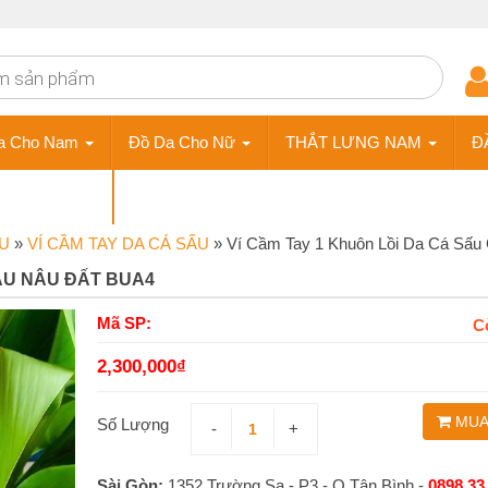
a Cho Nam
Đồ Da Cho Nữ
THẮT LƯNG NAM
Đ
ÀY DA NAM
Phụ Kiện
ẤU
»
VÍ CẦM TAY DA CÁ SẤU
»
Ví Cầm Tay 1 Khuôn Lồi Da Cá Sấ
MÀU NÂU ĐẤT BUA4
Mã SP:
C
2,300,000
₫
MUA
Số Lượng
-
+
Sài Gòn:
1352 Trường Sa - P3 - Q.Tân Bình -
0898 33