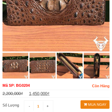
Mã SP: BG0204
Còn Hàng
2,200,000
₫
1,450,000
₫
Giá
Giá
MUA NGAY
gốc
hiện
Số Lượng
-
+