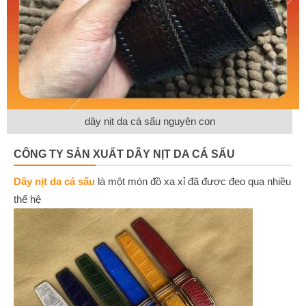
dây nịt da cá sấu nguyên con
CÔNG TY SẢN XUẤT DÂY NỊT DA CÁ SẤU
Dây nịt da cá sấu
là một món đồ xa xỉ đã được đeo qua nhiều
thế hệ