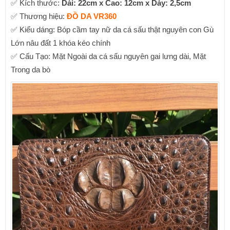
✅ Kích thước:
Dài: 22cm x Cao: 12cm x Dày: 2,5cm
✅ Thương hiệu:
ĐỒ DA VR360
✅ Kiểu dáng: Bóp cầm tay nữ da cá sấu thật nguyên con Gù
Lớn nâu đất 1 khóa kéo chính
✅ Cấu Tạo: Mặt Ngoài da cá sấu nguyên gai lưng dài, Mặt
Trong da bò