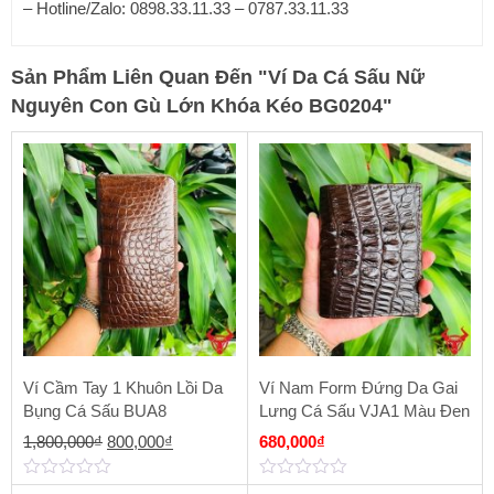
– Hotline/Zalo: 0898.33.11.33 – 0787.33.11.33
Sản Phẩm Liên Quan Đến
"
Ví Da Cá Sấu Nữ
Nguyên Con Gù Lớn Khóa Kéo BG0204
"
Ví Cầm Tay 1 Khuôn Lồi Da
Ví Nam Form Đứng Da Gai
Bụng Cá Sấu BUA8
Lưng Cá Sấu VJA1 Màu Đen
Giá
Giá
1,800,000
₫
800,000
₫
680,000
₫
gốc
hiện
0
0