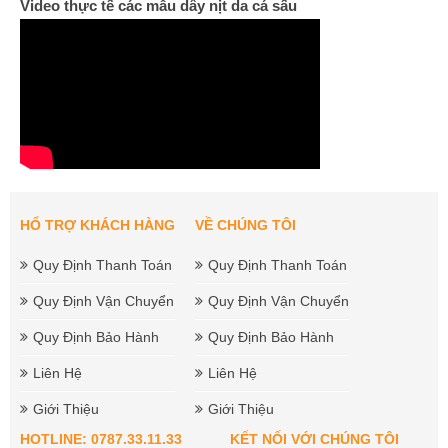
Video thực tế các mẫu dây nịt da cá sấu
HỔ TRỢ KHÁCH HÀNG
VỀ CHÚNG TÔI
Quy Định Thanh Toán
Quy Định Thanh Toán
Quy Định Vận Chuyển
Quy Định Vận Chuyển
Quy Định Bảo Hành
Quy Định Bảo Hành
Liên Hệ
Liên Hệ
Giới Thiệu
Giới Thiệu
HOTLINE: 0787.33.11.33
KẾT NỐI VỚI CHÚNG TÔI