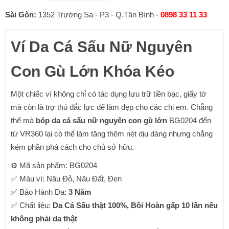
là:
tại
Sài Gòn:
1352 Trường Sa - P3 - Q.Tân Bình -
0898 33 11 33
2,200,000₫.
là:
Ví Da Cá Sấu Nữ Nguyên
1,450,000₫.
Con Gù Lớn Khóa Kéo
Một chiếc ví không chỉ có tác dụng lưu trữ tiền bạc, giấy tờ
mà còn là trợ thủ đắc lực để làm đẹp cho các chị em. Chẳng
thế mà
bóp da cá sấu
nữ nguyên con gù lớn
BG0204 đến
từ VR360 lại có thể làm tăng thêm nét dịu dàng nhưng chẳng
kém phần phá cách cho chủ sở hữu.
⚙ Mã sản phẩm: BG0204
✅ Màu ví: Nâu Đỏ, Nâu Đất, Đen
✅ Bảo Hành Da:
3 Năm
✅ Chất liệu:
Da Cá Sấu thật 100%, Bồi Hoàn gấp 10 lần nếu
không phải da thật