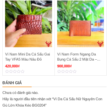
là:
tại
out
out
of
of
1,800,000₫.
là:
5
5
800,000₫.
Ví Nam Mini Da Cá Sấu Gai
Ví Nam Form Ngang Da
Tay VFA5 Màu Nâu Đỏ
Bụng Cá Sấu 2 Mặt Da –
Sơn Cạnh VCAA8 Màu Nâu
420,000
₫
900,000
₫
Đất
0
0
out
out
ĐÁNH GIÁ
of
of
5
5
Chưa có đánh giá nào.
Hãy là người đầu tiên nhận xét “Ví Da Cá Sấu Nữ Nguyên Con
Gù Lớn Khóa Kéo BG0204”