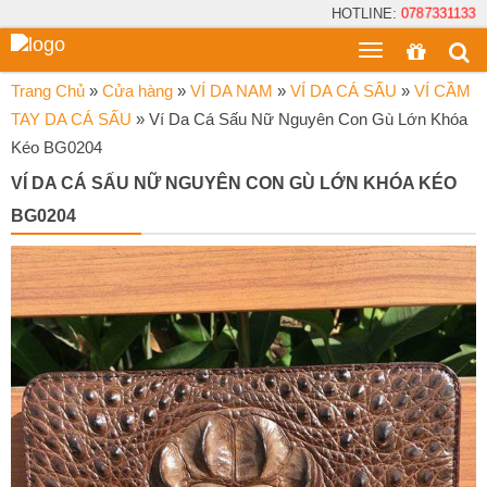
HOTLINE:
0787331133
Toggle
menu
Trang Chủ
»
Cửa hàng
»
VÍ DA NAM
»
VÍ DA CÁ SẤU
»
VÍ CẦM
TAY DA CÁ SẤU
»
Ví Da Cá Sấu Nữ Nguyên Con Gù Lớn Khóa
Kéo BG0204
VÍ DA CÁ SẤU NỮ NGUYÊN CON GÙ LỚN KHÓA KÉO
BG0204