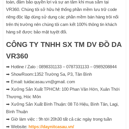
toàn, đảm bảo quyền lợi và sự an tâm khi mua sắm tại
VR360. Chúng tôi sở hữu hệ thống phần mềm lưu trữ code
riêng độc lập dùng sử dụng các phần mềm bán hàng trôi nổi
trên thị trường nên chúng tôi cam kết 100% thông tin khách
hàng sẽ được bảo mật tuyệt đối.
CÔNG TY TNHH SX TM DV ĐỒ DA
VR360
➡ Hotline / Zalo : 0898331133 – 0787331133 – 0989208844
➡ ShowRoom:1352 Trường Sa, P3, Tân Bình
➡ Email: tuidacasau.vn@gmail. com
➡ Xưởng Sản Xuất TPHCM: 100 Phan Văn Hớn, Xuân Thới
Thượng, Hóc Môn
➡ Xưởng Sản Xuất Bình Thuận: 08 Tô Hiệu, Bình Tân, Lagi,
Bình Thuận
➡ Giờ làm việc : 9h tới 20h30 tất cả các ngày trong tuần
➡ Website:
https://daynitcasau.vn/