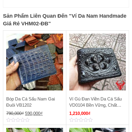
Sản Phẩm Liên Quan Đến
"
Ví Da Nam Handmade
Giá Rẻ VHM02-ĐB
"
Bóp Da Cá Sấu Nam Gai
Ví Gù Đan Viền Da Cá Sấu
Đuôi VB1202
VD0104 Bền Vững, Chất
Lượng
Giá
Giá
790,000
₫
590,000
₫
1,210,000
₫
gốc
hiện
0
0
là:
tại
out
out