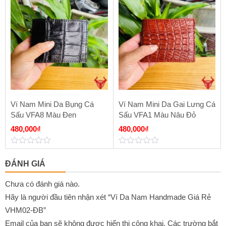
of
of
790,000₫.
là:
5
5
590,000₫.
Ví Nam Mini Da Bụng Cá
Ví Nam Mini Da Gai Lưng Cá
Sấu VFA8 Màu Đen
Sấu VFA1 Màu Nâu Đỏ
480,000
₫
480,000
₫
0
0
out
out
ĐÁNH GIÁ
of
of
5
5
Chưa có đánh giá nào.
Hãy là người đầu tiên nhận xét “Ví Da Nam Handmade Giá Rẻ
VHM02-ĐB”
Email của bạn sẽ không được hiển thị công khai.
Các trường bắt