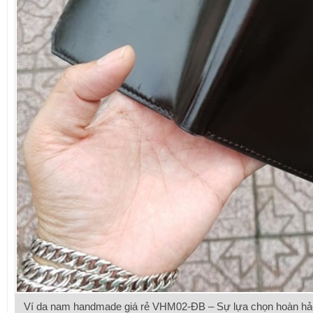
Ví da nam handmade giá rẻ VHM02-ĐB – Sự lựa chọn hoàn hảo