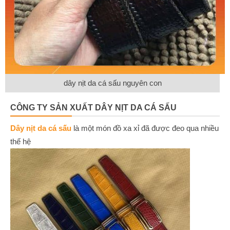
dây nịt da cá sấu nguyên con
CÔNG TY SẢN XUẤT DÂY NỊT DA CÁ SẤU
Dây nịt da cá sấu
là một món đồ xa xỉ đã được đeo qua nhiều
thế hệ