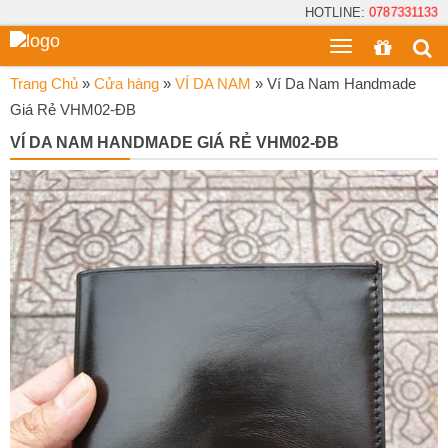
HOTLINE:
0787331133
Toggle
menu
Trang Chủ
»
Cửa hàng
»
VÍ DA NAM
»
Ví Da Nam Handmade
Giá Rẻ VHM02-ĐB
VÍ DA NAM HANDMADE GIÁ RẺ VHM02-ĐB