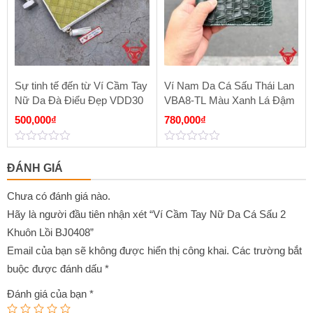
Sự tinh tế đến từ Ví Cầm Tay
Ví Nam Da Cá Sấu Thái Lan
Nữ Da Đà Điểu Đẹp VDD30
VBA8-TL Màu Xanh Lá Đậm
500,000
₫
780,000
₫
0
0
out
out
ĐÁNH GIÁ
of
of
5
5
Chưa có đánh giá nào.
Hãy là người đầu tiên nhận xét “Ví Cầm Tay Nữ Da Cá Sấu 2
Khuôn Lồi BJ0408”
Email của bạn sẽ không được hiển thị công khai.
Các trường bắt
buộc được đánh dấu
*
Đánh giá của bạn
*