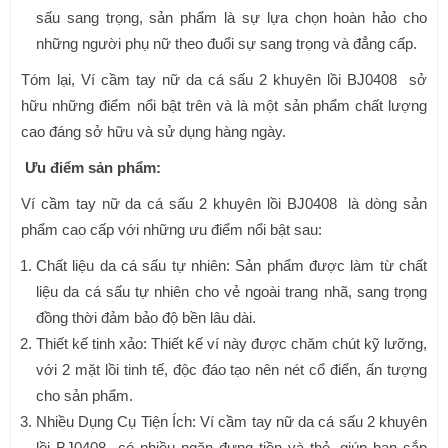
sấu sang trọng, sản phẩm là sự lựa chọn hoàn hảo cho
những người phụ nữ theo đuổi sự sang trọng và đẳng cấp.
Tóm lại, Ví cầm tay nữ da cá sấu 2 khuyên lồi BJ0408 sở
hữu những điểm nổi bật trên và là một sản phẩm chất lượng
cao đáng sở hữu và sử dụng hàng ngày.
Ưu điểm sản phẩm:
Ví cầm tay nữ da cá sấu 2 khuyên lồi BJ0408 là dòng sản
phẩm cao cấp với những ưu điểm nổi bật sau:
Chất liệu da cá sấu tự nhiên: Sản phẩm được làm từ chất
liệu da cá sấu tự nhiên cho vẻ ngoài trang nhã, sang trọng
đồng thời đảm bảo độ bền lâu dài.
Thiết kế tinh xảo: Thiết kế ví này được chăm chút kỹ lưỡng,
với 2 mặt lồi tinh tế, độc đáo tạo nên nét cổ điển, ấn tượng
cho sản phẩm.
Nhiều Dụng Cụ Tiện Ích: Ví cầm tay nữ da cá sấu 2 khuyên
lồi BJ0408 có nhiều ngăn đựng tiền và thẻ, giúp bạn sắp