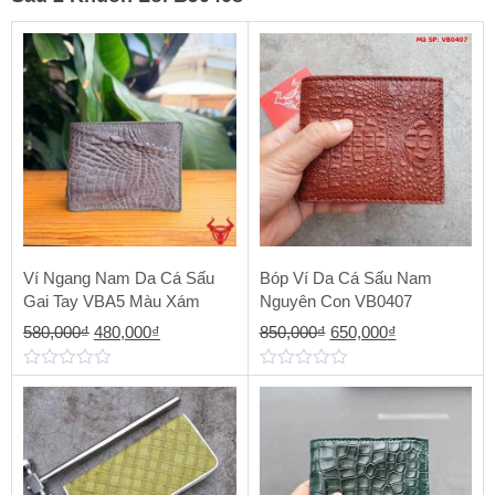
Ví Ngang Nam Da Cá Sấu
Bóp Ví Da Cá Sấu Nam
Gai Tay VBA5 Màu Xám
Nguyên Con VB0407
Giá
Giá
Giá
Giá
580,000
₫
480,000
₫
850,000
₫
650,000
₫
gốc
hiện
gốc
hiện
0
0
là:
tại
là:
tại
out
out
of
of
580,000₫.
là:
850,000₫.
là:
5
5
480,000₫.
650,000₫.