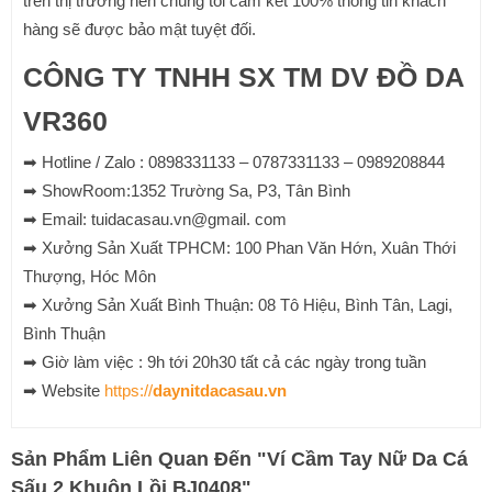
trên thị trường nên chúng tôi cam kết 100% thông tin khách
hàng sẽ được bảo mật tuyệt đối.
CÔNG TY TNHH SX TM DV ĐỒ DA
VR360
➡ Hotline / Zalo : 0898331133 – 0787331133 – 0989208844
➡ ShowRoom:1352 Trường Sa, P3, Tân Bình
➡ Email: tuidacasau.vn@gmail. com
➡ Xưởng Sản Xuất TPHCM: 100 Phan Văn Hớn, Xuân Thới
Thượng, Hóc Môn
➡ Xưởng Sản Xuất Bình Thuận: 08 Tô Hiệu, Bình Tân, Lagi,
Bình Thuận
➡ Giờ làm việc : 9h tới 20h30 tất cả các ngày trong tuần
➡ Website
https://
daynitdacasau.vn
Sản Phẩm Liên Quan Đến
"
Ví Cầm Tay Nữ Da Cá
Sấu 2 Khuôn Lồi BJ0408
"