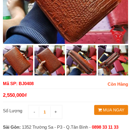
Mã SP: BJ0408
Còn Hàng
2,550,000
₫
MUA NGAY
Số Lượng
-
+
Sài Gòn:
1352 Trường Sa - P3 - Q.Tân Bình -
0898 33 11 33