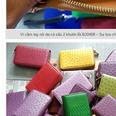
Ví cầm tay nữ da cá sấu 2 khuôn lồi BJ0408 – Sự lựa c