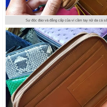
Sự độc đáo và đẳng cấp của ví cầm tay nữ da cá sấ