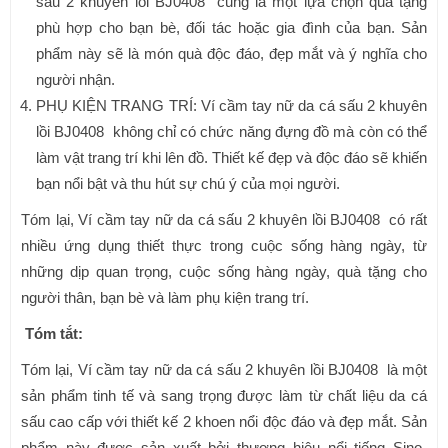
sấu 2 khuyên lồi BJ0408 cũng là một lựa chọn quà tặng
phù hợp cho bạn bè, đối tác hoặc gia đình của bạn. Sản
phẩm này sẽ là món quà độc đáo, đẹp mắt và ý nghĩa cho
người nhận.
PHỤ KIỆN TRANG TRÍ: Ví cầm tay nữ da cá sấu 2 khuyên
lồi BJ0408 không chỉ có chức năng đựng đồ mà còn có thể
làm vật trang trí khi lên đồ. Thiết kế đẹp và độc đáo sẽ khiến
bạn nổi bật và thu hút sự chú ý của mọi người.
Tóm lại, Ví cầm tay nữ da cá sấu 2 khuyên lồi BJ0408 có rất
nhiều ứng dụng thiết thực trong cuộc sống hàng ngày, từ
những dịp quan trọng, cuộc sống hàng ngày, quà tặng cho
người thân, bạn bè và làm phụ kiện trang trí.
Tóm tắt:
Tóm lại, Ví cầm tay nữ da cá sấu 2 khuyên lồi BJ0408 là một
sản phẩm tinh tế và sang trọng được làm từ chất liệu da cá
sấu cao cấp với thiết kế 2 khoen nổi độc đáo và đẹp mắt. Sản
phẩm này được sản xuất bởi thương hiệu nổi tiếng Sino-