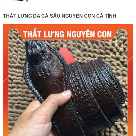
THẮT LƯNG DA CÁ SẤU NGUYÊN CON CÁ TÍNH