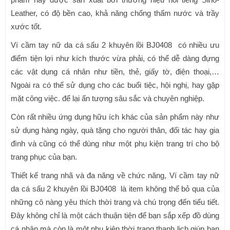
Leather, có độ bền cao, khả năng chống thấm nước và trầy
xước tốt.
Ví cầm tay nữ da cá sấu 2 khuyên lồi BJ0408 có nhiều ưu
điểm tiện lợi như kích thước vừa phải, có thể dễ dàng đựng
các vật dụng cá nhân như tiền, thẻ, giấy tờ, điện thoại,…
Ngoài ra có thể sử dụng cho các buổi tiệc, hội nghị, hay gặp
mặt công việc. để lại ấn tượng sâu sắc và chuyên nghiệp.
Còn rất nhiều ứng dụng hữu ích khác của sản phẩm này như
sử dụng hàng ngày, quà tặng cho người thân, đối tác hay gia
đình và cũng có thể dùng như một phụ kiện trang trí cho bộ
trang phục của bạn.
Thiết kế trang nhã và đa năng về chức năng, Ví cầm tay nữ
da cá sấu 2 khuyên lồi BJ0408 là item không thể bỏ qua của
những cô nàng yêu thích thời trang và chú trọng đến tiểu tiết.
Đây không chỉ là một cách thuận tiện để bạn sắp xếp đồ dùng
cá nhân mà còn là một phụ kiện thời trang thanh lịch giúp bạn