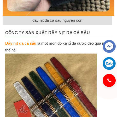
dây nịt da cá sấu nguyên con
CÔNG TY SẢN XUẤT DÂY NỊT DA CÁ SẤU
Dây nịt da cá sấu
là một món đồ xa xỉ đã được đeo qua nhiều
thế hệ