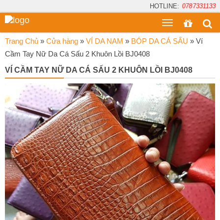
HOTLINE:
0787331133
Toggle
menu
Trang Chủ
»
Cửa hàng
»
VÍ DA NAM
»
BÓP DA CÁ SẤU
»
Ví
Cầm Tay Nữ Da Cá Sấu 2 Khuôn Lồi BJ0408
VÍ CẦM TAY NỮ DA CÁ SẤU 2 KHUÔN LỒI BJ0408