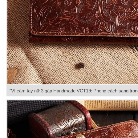
“Ví cầm tay nữ 3 gấp Handmade VCT19: Phong cách sang trọng