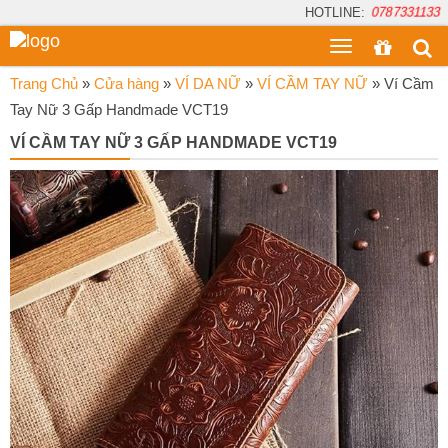
HOTLINE:
0787331133
Toggle
menu
Trang Chủ
»
Cửa hàng
»
VÍ DA NỮ
»
VÍ CẦM TAY NỮ
»
Ví Cầm
Tay Nữ 3 Gấp Handmade VCT19
VÍ CẦM TAY NỮ 3 GẤP HANDMADE VCT19