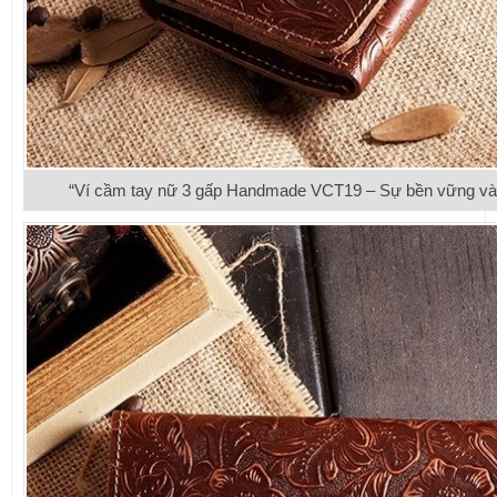
“Ví cầm tay nữ 3 gấp Handmade VCT19 – Sự bền vững và tin