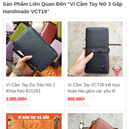
Sản Phẩm Liên Quan Đến
"
Ví Cầm Tay Nữ 3 Gấp
Handmade VCT19
"
Ví Cầm Tay Da Trăn Nữ 2
Ví Cầm Tay VCT26 kết hợp
Khóa Kéo BJ12A1
hoàn hảo giữa các yếu tố
2,000,000
₫
850,000
₫
0
0
out
out
of
of
5
5