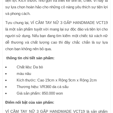
tiện lợi. Kích thước nhỏ gọn và thiết kế tinh tế, chiếc ví này là
sự lựa chọn hoàn hảo cho những cô nàng yêu thích sự tiện lợi
và phong cách.
Tựu chung lại, VÍ CẦM TAY NỮ 3 GẤP HANDMADE VCT19
là một sản phẩm tuyệt vời mang lại sự độc đáo và tiện lợi cho
người sử dụng. Nếu bạn đang tìm kiếm một chiếc túi xách nữ
dễ thương và chất lượng cao thì đây chắc chắn là sự lựa
chọn bạn không nên bỏ qua.
thông tin chi tiết sản phẩm:
Chất liệu: Da bò
màu nâu
Kích thước: Cao 19cm x Rộng 9cm x Rộng 2cm
Thương hiệu: VR360 da cá sấu
Giá sản phẩm: 850.000 won
Điểm nổi bật của sản phẩm:
VÍ CẦM TAY NỮ 3 GẤP HANDMADE VCT19 là sản phẩm