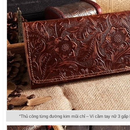
“Thủ công từng đường kim mũi chỉ – Ví cầm tay nữ 3 gấ