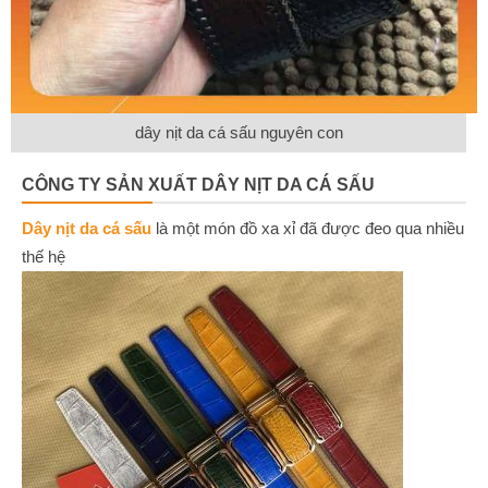
dây nịt da cá sấu nguyên con
CÔNG TY SẢN XUẤT DÂY NỊT DA CÁ SẤU
Dây nịt da cá sấu
là một món đồ xa xỉ đã được đeo qua nhiều
thế hệ