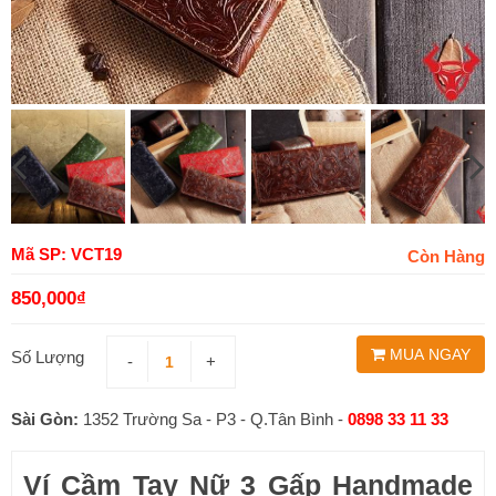
Mã SP: VCT19
Còn Hàng
850,000
₫
MUA NGAY
Số Lượng
-
+
Sài Gòn:
1352 Trường Sa - P3 - Q.Tân Bình -
0898 33 11 33
Ví Cầm Tay Nữ 3 Gấp Handmade