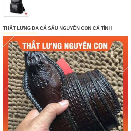
THẮT LƯNG DA CÁ SẤU NGUYÊN CON CÁ TÍNH