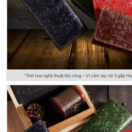
“Tinh hoa nghệ thuật thủ công – Ví cầm tay nữ 3 gấp 