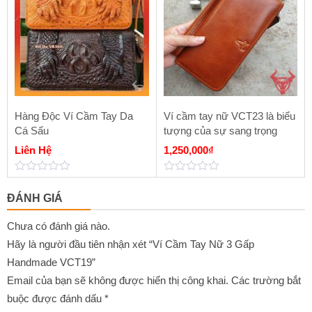
Hàng Độc Ví Cầm Tay Da
Ví cầm tay nữ VCT23 là biểu
Cá Sấu
tượng của sự sang trọng
Liên Hệ
1,250,000
₫
0
0
out
out
ĐÁNH GIÁ
of
of
5
5
Chưa có đánh giá nào.
Hãy là người đầu tiên nhận xét “Ví Cầm Tay Nữ 3 Gấp
Handmade VCT19”
Email của bạn sẽ không được hiển thị công khai.
Các trường bắt
buộc được đánh dấu
*