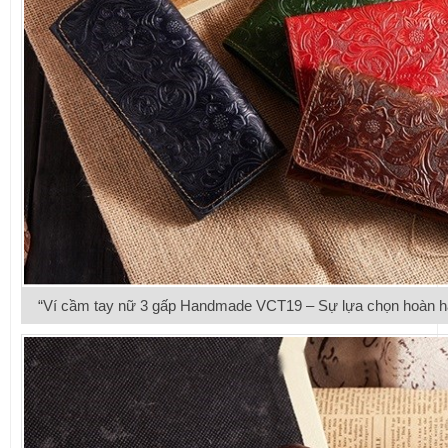
“Ví cầm tay nữ 3 gấp Handmade VCT19 – Sự lựa chọn hoàn hả