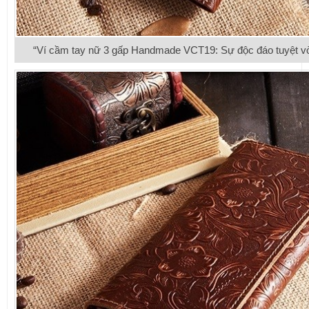
“Ví cầm tay nữ 3 gấp Handmade VCT19: Sự độc đáo tuyệt vời