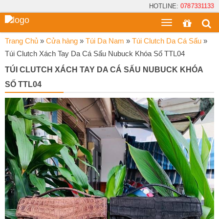
HOTLINE:
0787331133
Toggle
menu
Trang Chủ
»
Cửa hàng
»
Túi Da Nam
»
Túi Clutch Da Cá Sấu
»
Túi Clutch Xách Tay Da Cá Sấu Nubuck Khóa Số TTL04
TÚI CLUTCH XÁCH TAY DA CÁ SẤU NUBUCK KHÓA
SỐ TTL04