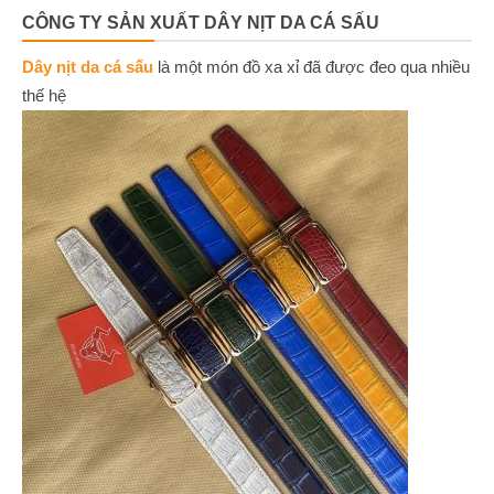
CÔNG TY SẢN XUẤT DÂY NỊT DA CÁ SẤU
Dây nịt da cá sấu
là một món đồ xa xỉ đã được đeo qua nhiều
thế hệ