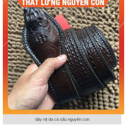
dây nịt da cá sấu nguyên con