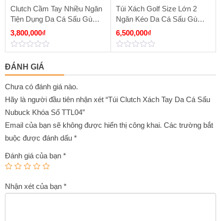
Clutch Cầm Tay Nhiều Ngăn
Túi Xách Golf Size Lớn 2
Tiện Dụng Da Cá Sấu Gù
Ngăn Kéo Da Cá Sấu Gù
Màu Nâu Đất CBDA4
CQA4 Màu Nâu Đất
3,800,000
₫
6,500,000
₫
0
0
out
out
ĐÁNH GIÁ
of
of
5
5
Chưa có đánh giá nào.
Hãy là người đầu tiên nhận xét “Túi Clutch Xách Tay Da Cá Sấu
Nubuck Khóa Số TTL04”
Email của bạn sẽ không được hiển thị công khai.
Các trường bắt
buộc được đánh dấu
*
Đánh giá của bạn
*
Nhận xét của bạn
*