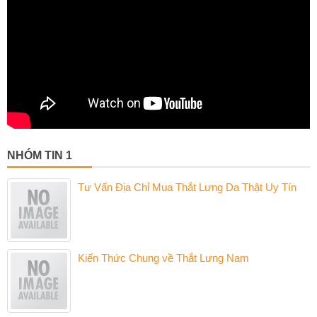
NHÓM TIN 1
Tư Vấn Địa Chỉ Mua Thắt Lưng Da Thật Uy Tín
Kiến Thức Chung về Thắt Lưng Nam