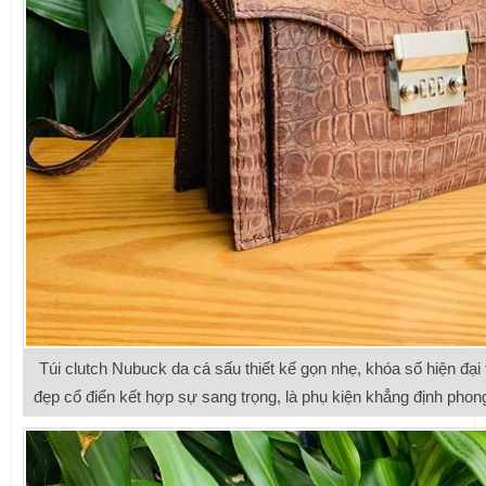
Túi clutch Nubuck da cá sấu thiết kế gọn nhẹ, khóa số hiện đại 
đẹp cổ điển kết hợp sự sang trọng, là phụ kiện khẳng định phon