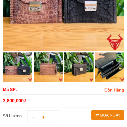
Mã SP:
Còn Hàng
3,800,000
₫
MUA NGAY
Số Lượng
-
+