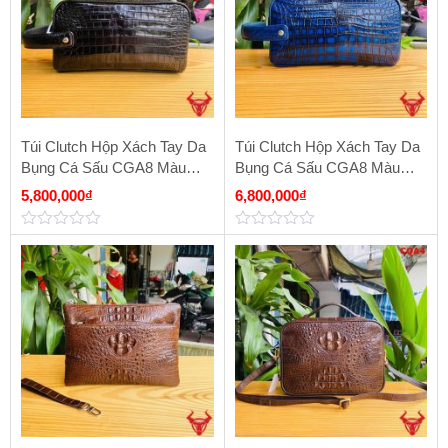
Túi Clutch Hộp Xách Tay Da
Túi Clutch Hộp Xách Tay Da
Bụng Cá Sấu CGA8 Màu
Bụng Cá Sấu CGA8 Màu
Đen
Xanh Patina
5,800,000
₫
6,800,000
₫
0
0
out
out
of
of
5
5