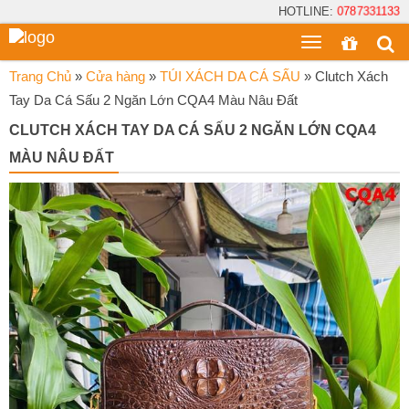
HOTLINE:
0787331133
Toggle
menu
Trang Chủ
»
Cửa hàng
»
TÚI XÁCH DA CÁ SẤU
»
Clutch Xách
Tay Da Cá Sấu 2 Ngăn Lớn CQA4 Màu Nâu Đất
CLUTCH XÁCH TAY DA CÁ SẤU 2 NGĂN LỚN CQA4
MÀU NÂU ĐẤT