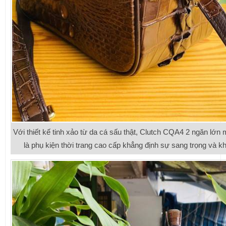
Với thiết kế tinh xảo từ da cá sấu thật, Clutch CQA4 2 ngăn lớn 
là phụ kiện thời trang cao cấp khẳng định sự sang trọng và k