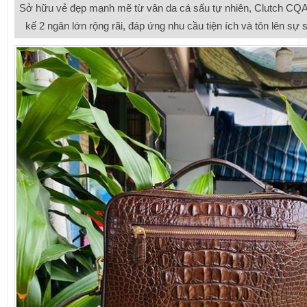
Sở hữu vẻ đẹp mạnh mẽ từ vân da cá sấu tự nhiên, Clutch CQA
kế 2 ngăn lớn rộng rãi, đáp ứng nhu cầu tiện ích và tôn lên sự