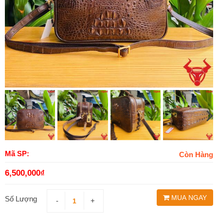
Mã SP:
Còn Hàng
6,500,000
₫
MUA NGAY
Số Lượng
-
+