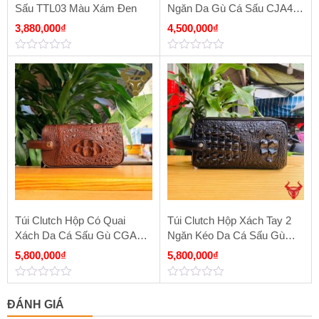
Sấu TTL03 Màu Xám Đen
Ngăn Da Gù Cá Sấu CJA4
Màu Nâu Đỏ
3,880,000
₫
4,500,000
₫
0
0
out
out
of
of
5
5
Túi Clutch Hộp Có Quai
Túi Clutch Hộp Xách Tay 2
Xách Da Cá Sấu Gù CGA4
Ngăn Kéo Da Cá Sấu Gù
Màu Nâu Đất
Lưng CGA4 Màu Đen
5,800,000
₫
5,800,000
₫
0
0
out
out
ĐÁNH GIÁ
of
of
5
5