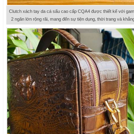
Clutch xách tay da cá sấu cao cấp CQA4 được thiết kế với gam
2 ngăn lớn rộng rãi, mang đến sự tiện dụng, thời trang và khẳn