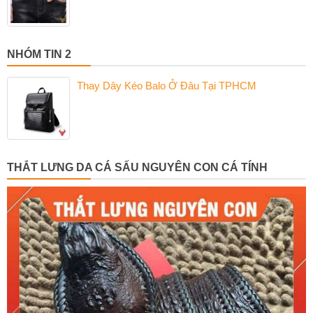
NHÓM TIN 2
Thay Dây Kéo Balo Ở Đâu Tại TPHCM
THẮT LƯNG DA CÁ SẤU NGUYÊN CON CÁ TÍNH