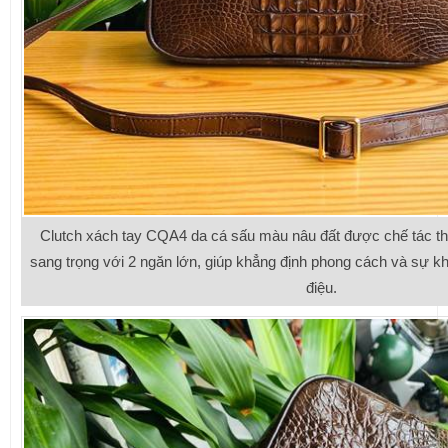
Clutch xách tay CQA4 da cá sấu màu nâu đất được chế tác thủ 
sang trọng với 2 ngăn lớn, giúp khẳng định phong cách và sự k
điệu.