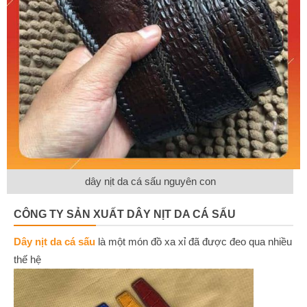
dây nịt da cá sấu nguyên con
CÔNG TY SẢN XUẤT DÂY NỊT DA CÁ SẤU
Dây nịt da cá sấu
là một món đồ xa xỉ đã được đeo qua nhiều
thế hệ