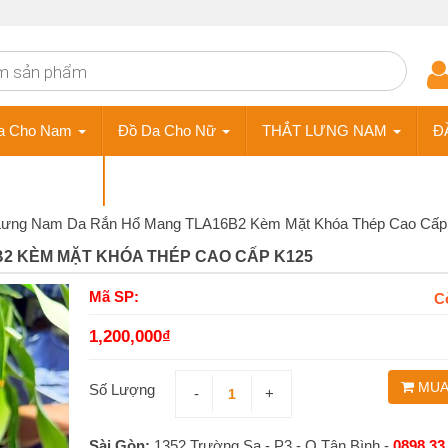
a Cho Nam
Đồ Da Cho Nữ
THẮT LƯNG NAM
Đ
ÀY DA NAM
Phụ Kiện
Lưng Nam Da Rắn Hổ Mang TLA16B2 Kèm Mặt Khóa Thép Cao Cấp
2 KÈM MẶT KHÓA THÉP CAO CẤP K125
Mã SP:
C
1,200,000
₫
MUA
Số Lượng
-
+
Sài Gòn:
1352 Trường Sa - P3 - Q.Tân Bình -
0898 33