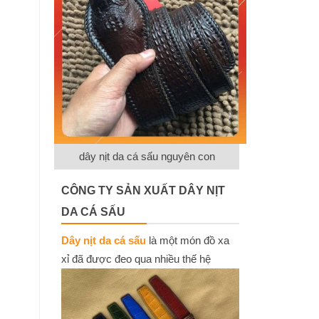
dây nịt da cá sấu nguyên con
CÔNG TY SẢN XUẤT DÂY NỊT
DA CÁ SẤU
Dây nịt da cá sấu
là một món đồ xa
xỉ đã được đeo qua nhiều thế hệ