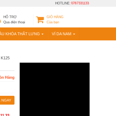
HOTLINE:
0787331133
HỔ TRỢ
GIỎ HÀNG
Qua điện thoại
Của bạn
ẦU KHÓA THẮT LƯNG
VÍ DA NAM
 K125
òn Hàng
 NGAY
 11 33