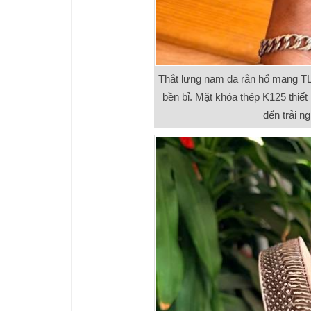
Thắt lưng nam da rắn hổ mang TL
bền bỉ. Mặt khóa thép K125 thiế
đến trải n