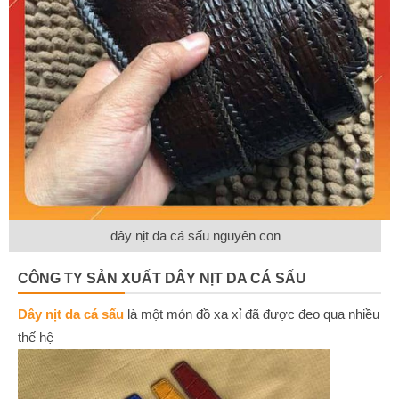
dây nịt da cá sấu nguyên con
CÔNG TY SẢN XUẤT DÂY NỊT DA CÁ SẤU
Dây nịt da cá sấu
là một món đồ xa xỉ đã được đeo qua nhiều
thế hệ