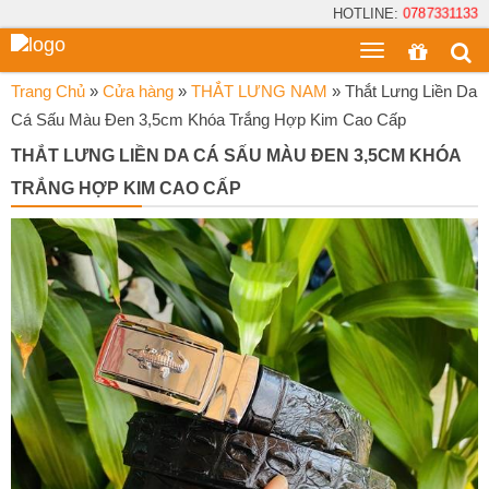
HOTLINE:
0787331133
Toggle
menu
Trang Chủ
»
Cửa hàng
»
THẮT LƯNG NAM
»
Thắt Lưng Liền Da
Cá Sấu Màu Đen 3,5cm Khóa Trắng Hợp Kim Cao Cấp
THẮT LƯNG LIỀN DA CÁ SẤU MÀU ĐEN 3,5CM KHÓA
TRẮNG HỢP KIM CAO CẤP