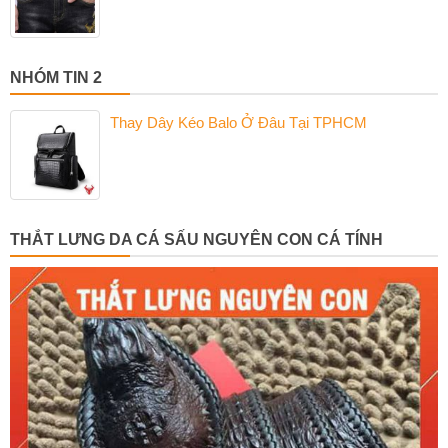
NHÓM TIN 2
Thay Dây Kéo Balo Ở Đâu Tại TPHCM
THẮT LƯNG DA CÁ SẤU NGUYÊN CON CÁ TÍNH