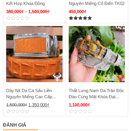
Kết Hợp Khóa Đồng
Nguyên Miếng Cổ Điển TK02
380,000
₫
–
1,500,000
₫
450,000
₫
0
5.00
out of
out
5
of
5
Dây Nịt Da Cá Sấu Liền
Thắt Lưng Nam Da Trăn Độc
Nguyên Miếng Cao Cấp
Đáo Cùng Mặt Khóa Đại
TL6A1B4
Bàng Vàng FDA15B2
Giá
Giá
1,500,000
₫
1,350,000
₫
1,100,000
₫
gốc
hiện
0
0
là:
tại
out
out
ĐÁNH GIÁ
of
of
1,500,000₫.
là:
5
5