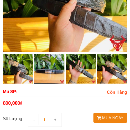
Mã SP:
Còn Hàng
800,000
₫
MUA NGAY
Số Lượng
-
+