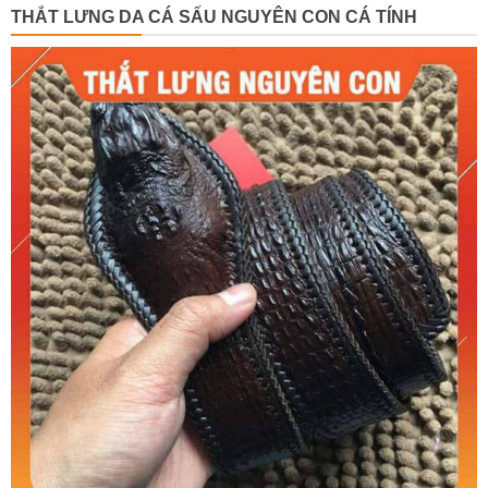
THẮT LƯNG DA CÁ SẤU NGUYÊN CON CÁ TÍNH