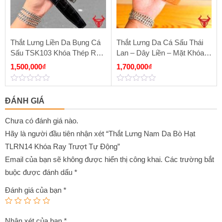
Thắt Lưng Liền Da Bụng Cá
Thắt Lưng Da Cá Sấu Thái
Sấu TSK103 Khóa Thép Ray
Lan – Dây Liền – Mặt Khóa
Trượt Chữ H Vàng
Thép Bấm Lỗ TSK131-A
1,500,000
₫
1,700,000
₫
Màu Vàng Cam
0
0
out
out
ĐÁNH GIÁ
of
of
5
5
Chưa có đánh giá nào.
Hãy là người đầu tiên nhận xét “Thắt Lưng Nam Da Bò Hạt
TLRN14 Khóa Ray Trượt Tự Động”
Email của bạn sẽ không được hiển thị công khai.
Các trường bắt
buộc được đánh dấu
*
Đánh giá của bạn
*
Nhận xét của bạn
*