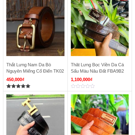
Thắt Lưng Nam Da Bò
Thăt Lưng Bọc Viền Da Cá
Nguyên Miếng Cổ Điển TK02
Sấu Màu Nâu Đất FBA9B2
450,000
₫
1,100,000
₫
5.00
out of
0
5
out
of
5