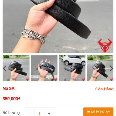
Mã SP:
Còn Hàng
350,000
₫
MUA NGAY
Số Lượng
-
+