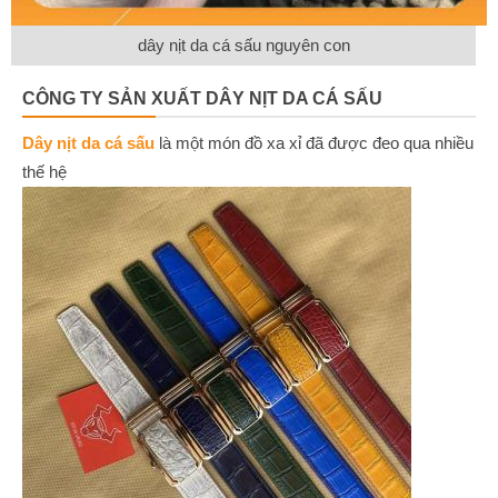
dây nịt da cá sấu nguyên con
CÔNG TY SẢN XUẤT DÂY NỊT DA CÁ SẤU
Dây nịt da cá sấu
là một món đồ xa xỉ đã được đeo qua nhiều
thế hệ