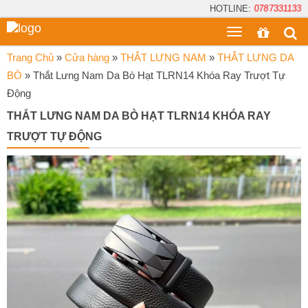
HOTLINE:
0787331133
Toggle
menu
Trang Chủ
»
Cửa hàng
»
THẮT LƯNG NAM
»
THẮT LƯNG DA
BÒ
»
Thắt Lưng Nam Da Bò Hạt TLRN14 Khóa Ray Trượt Tự
Động
THẮT LƯNG NAM DA BÒ HẠT TLRN14 KHÓA RAY
TRƯỢT TỰ ĐỘNG