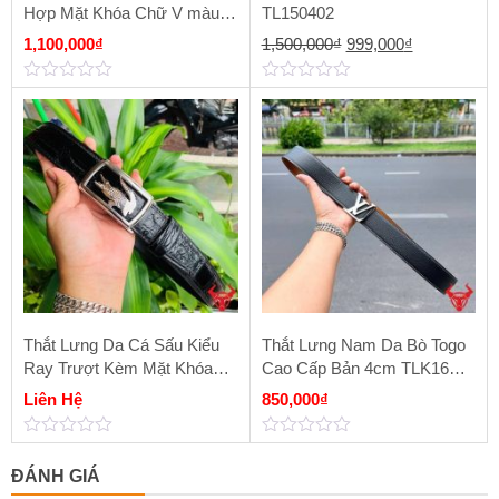
Hợp Mặt Khóa Chữ V màu
TL150402
vàng FDA15B2
Giá
Giá
1,100,000
₫
1,500,000
₫
999,000
₫
gốc
hiện
0
0
là:
tại
out
out
of
of
1,500,000₫.
là:
5
5
999,000₫.
Thắt Lưng Da Cá Sấu Kiểu
Thắt Lưng Nam Da Bò Togo
Ray Trượt Kèm Mặt Khóa
Cao Cấp Bản 4cm TLK16
Inox Cao Cấp TSK73
Mặt Khóa Thép
Liên Hệ
850,000
₫
0
0
out
out
ĐÁNH GIÁ
of
of
5
5