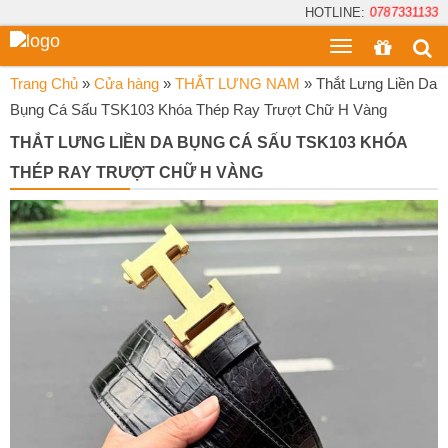
HOTLINE:
0787331133
Toggle
menu
Trang Chủ
»
Cửa hàng
»
THẮT LƯNG NAM
»
Thắt Lưng Liền Da
Bụng Cá Sấu TSK103 Khóa Thép Ray Trượt Chữ H Vàng
THẮT LƯNG LIỀN DA BỤNG CÁ SẤU TSK103 KHÓA
THÉP RAY TRƯỢT CHỮ H VÀNG