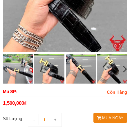
Mã SP:
Còn Hàng
1,500,000
₫
MUA NGAY
Số Lượng
-
+