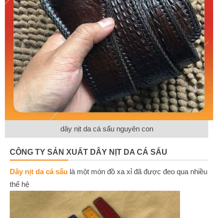
dây nịt da cá sấu nguyên con
CÔNG TY SẢN XUẤT DÂY NỊT DA CÁ SẤU
Dây nịt da cá sấu
là một món đồ xa xỉ đã được đeo qua nhiều
thế hệ