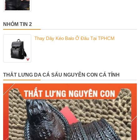
NHÓM TIN 2
Thay Dây Kéo Balo Ở Đâu Tại TPHCM
THẮT LƯNG DA CÁ SẤU NGUYÊN CON CÁ TÍNH