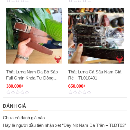
0
0
out
out
of
of
5
5
Thắt Lưng Nam Da Bò Sáp
Thắt Lưng Cá Sấu Nam Giá
Full Grain Khóa Tự Động
Rẻ – TL010401
TLK54 Màu Nâu
380,000
₫
650,000
₫
0
0
out
out
ĐÁNH GIÁ
of
of
5
5
Chưa có đánh giá nào.
Hãy là người đầu tiên nhận xét “Dây Nịt Nam Da Trăn – TLDT03”