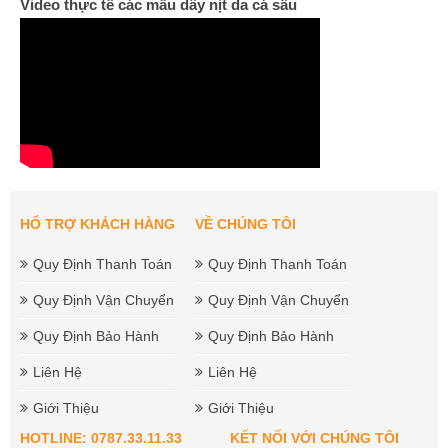
Video thực tế các mẫu dây nịt da cá sấu
HỔ TRỢ KHÁCH HÀNG
VỀ CHÚNG TÔI
Quy Định Thanh Toán
Quy Định Thanh Toán
Quy Định Vận Chuyển
Quy Định Vận Chuyển
Quy Định Bảo Hành
Quy Định Bảo Hành
Liên Hệ
Liên Hệ
Giới Thiệu
Giới Thiệu
HOTLINE: 0787.33.11.33
KẾT NỐI VỚI CHÚNG TÔI