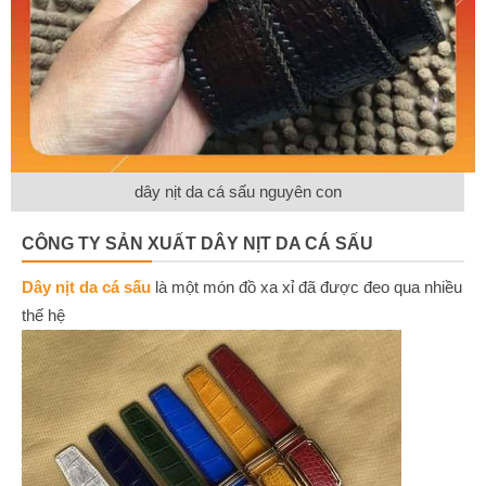
dây nịt da cá sấu nguyên con
CÔNG TY SẢN XUẤT DÂY NỊT DA CÁ SẤU
Dây nịt da cá sấu
là một món đồ xa xỉ đã được đeo qua nhiều
thế hệ