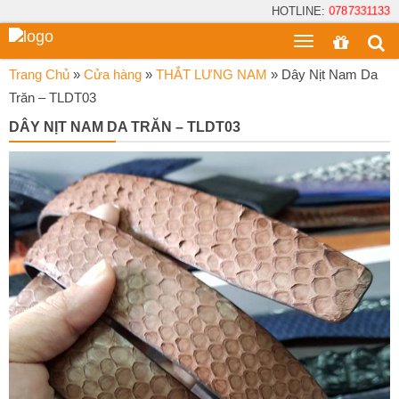
HOTLINE:
0787331133
Toggle
menu
Trang Chủ
»
Cửa hàng
»
THẮT LƯNG NAM
»
Dây Nịt Nam Da
Trăn – TLDT03
DÂY NỊT NAM DA TRĂN – TLDT03