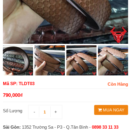
Mã SP: TLDT03
Còn Hàng
790,000
₫
MUA NGAY
Số Lượng
-
+
Sài Gòn:
1352 Trường Sa - P3 - Q.Tân Bình -
0898 33 11 33