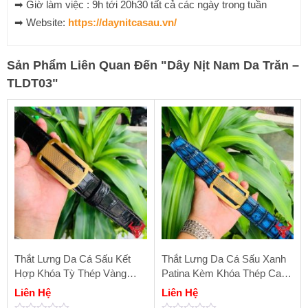
➡ Giờ làm việc : 9h tới 20h30 tất cả các ngày trong tuần
➡ Website:
https://daynitcasau.vn/
Sản Phẩm Liên Quan Đến
"
Dây Nịt Nam Da Trăn –
TLDT03
"
Thắt Lưng Da Cá Sấu Kết
Thắt Lưng Da Cá Sấu Xanh
Hợp Khóa Tỳ Thép Vàng
Patina Kèm Khóa Thép Cao
Cao Cấp TSK33
Cấp TSK33
Liên Hệ
Liên Hệ