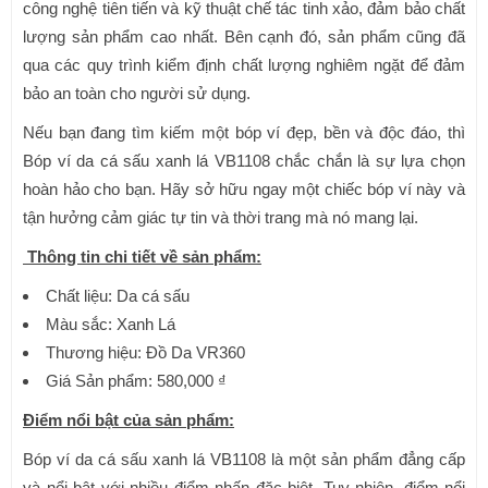
công nghệ tiên tiến và kỹ thuật chế tác tinh xảo, đảm bảo chất
lượng sản phẩm cao nhất. Bên cạnh đó, sản phẩm cũng đã
qua các quy trình kiểm định chất lượng nghiêm ngặt để đảm
bảo an toàn cho người sử dụng.
Nếu bạn đang tìm kiếm một bóp ví đẹp, bền và độc đáo, thì
Bóp ví da cá sấu xanh lá VB1108 chắc chắn là sự lựa chọn
hoàn hảo cho bạn. Hãy sở hữu ngay một chiếc bóp ví này và
tận hưởng cảm giác tự tin và thời trang mà nó mang lại.
Thông tin chi tiết về sản phẩm:
Chất liệu: Da cá sấu
Màu sắc: Xanh Lá
Thương hiệu: Đồ Da VR360
Giá Sản phẩm: 580,000 ₫
Điểm nổi bật của sản phẩm:
Bóp ví da cá sấu xanh lá VB1108 là một sản phẩm đẳng cấp
và nổi bật với nhiều điểm nhấn đặc biệt. Tuy nhiên, điểm nổi