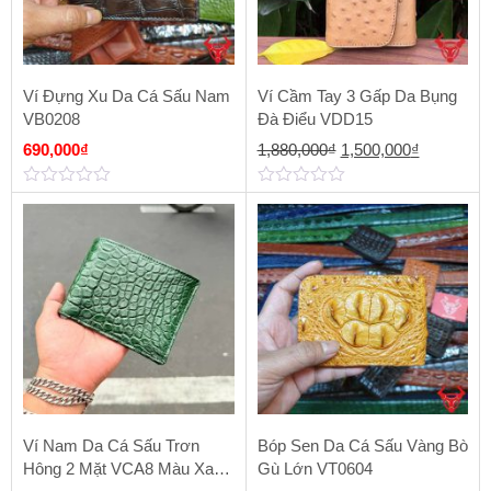
Ví Đựng Xu Da Cá Sấu Nam
Ví Cầm Tay 3 Gấp Da Bụng
VB0208
Đà Điểu VDD15
Giá
Giá
690,000
₫
1,880,000
₫
1,500,000
₫
gốc
hiện
0
0
là:
tại
out
out
of
of
1,880,000₫.
là:
5
5
1,500,000
Ví Nam Da Cá Sấu Trơn
Bóp Sen Da Cá Sấu Vàng Bò
Hông 2 Mặt VCA8 Màu Xanh
Gù Lớn VT0604