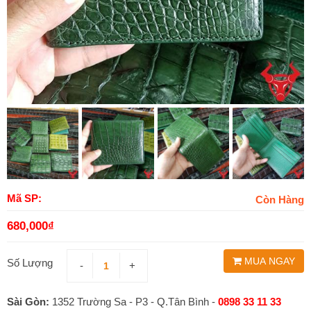
Mã SP:
Còn Hàng
680,000
₫
MUA NGAY
Số Lượng
-
+
Sài Gòn:
1352 Trường Sa - P3 - Q.Tân Bình -
0898 33 11 33