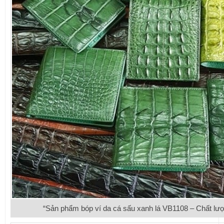
“Sản phẩm bóp ví da cá sấu xanh lá VB1108 – Chất lượ