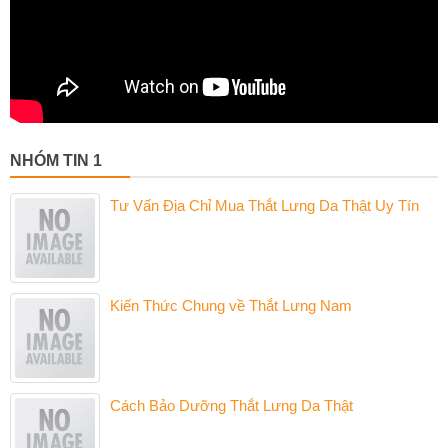
NHÓM TIN 1
Tư Vấn Địa Chỉ Mua Thắt Lưng Da Thật Uy Tín
Kiến Thức Chung về Thắt Lưng Nam
Cách Bảo Dưỡng Thắt Lưng Da Thật