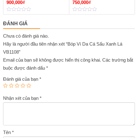
Lục
900,000
₫
750,000
₫
0
0
out
out
ĐÁNH GIÁ
of
of
5
5
Chưa có đánh giá nào.
Hãy là người đầu tiên nhận xét “Bóp Ví Da Cá Sấu Xanh Lá
VB1108”
Email của bạn sẽ không được hiển thị công khai.
Các trường bắt
buộc được đánh dấu
*
Đánh giá của bạn
*
Nhận xét của bạn
*
Tên
*