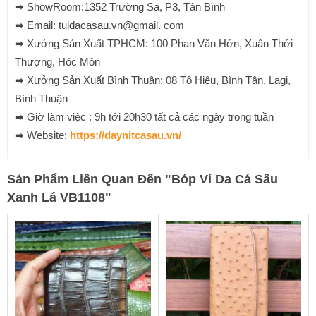
➡ ShowRoom:1352 Trường Sa, P3, Tân Bình
➡ Email: tuidacasau.vn@gmail. com
➡ Xưởng Sản Xuất TPHCM: 100 Phan Văn Hớn, Xuân Thới
Thượng, Hóc Môn
➡ Xưởng Sản Xuất Bình Thuận: 08 Tô Hiệu, Bình Tân, Lagi,
Bình Thuận
➡ Giờ làm việc : 9h tới 20h30 tất cả các ngày trong tuần
➡ Website:
https://daynitcasau.vn/
Sản Phẩm Liên Quan Đến
"
Bóp Ví Da Cá Sấu
Xanh Lá VB1108
"