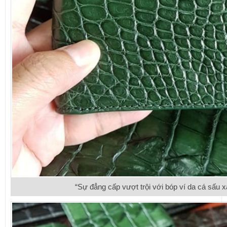
“Sự đẳng cấp vượt trội với bóp ví da cá sấu 