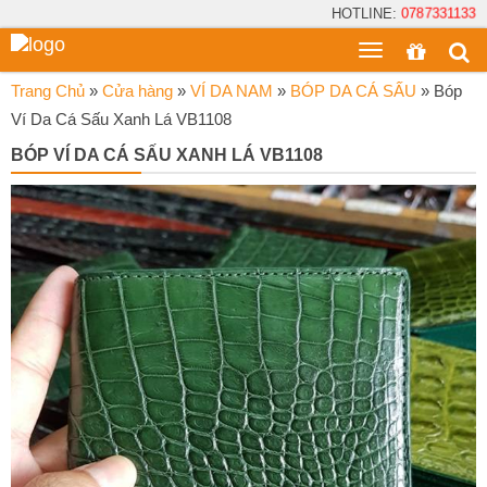
HOTLINE:
0787331133
Toggle
menu
Trang Chủ
»
Cửa hàng
»
VÍ DA NAM
»
BÓP DA CÁ SẤU
»
Bóp
Ví Da Cá Sấu Xanh Lá VB1108
BÓP VÍ DA CÁ SẤU XANH LÁ VB1108