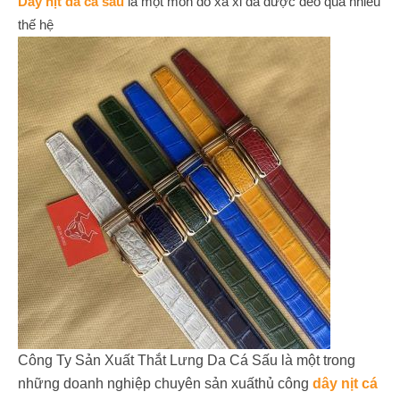
Dây nịt da cá sấu
là một món đồ xa xỉ đã được đeo qua nhiều
thế hệ
Công Ty Sản Xuất Thắt Lưng Da Cá Sấu là một trong
những doanh nghiệp chuyên sản xuấthủ công
dây nịt cá