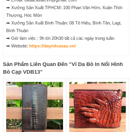
➡ Xưởng Sản Xuất TPHCM: 100 Phan Văn Hớn, Xuân Thới
Thượng, Hóc Môn
➡ Xưởng Sản Xuất Bình Thuận: 08 Tô Hiệu, Bình Tân, Lagi,
Bình Thuận
➡ Giờ làm việc : 9h tới 20h30 tất cả các ngày trong tuần
➡ Website:
https://daynitcasau.vn/
Sản Phẩm Liên Quan Đến
"
Ví Da Bò In Nổi Hình
Bò Cạp VDB13
"