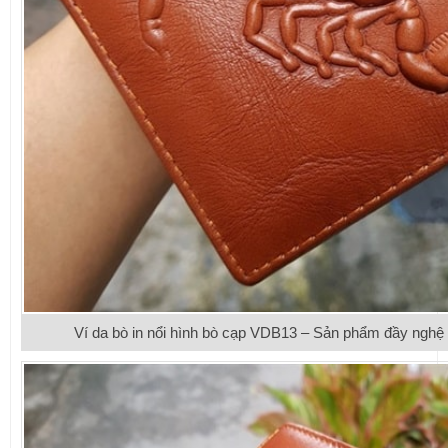
Ví da bò in nổi hình bò cạp VDB13 – Sản phẩm đầy nghệ t