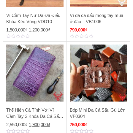
Ví Cầm Tay Nữ Da Đà Điểu
Ví da cá sấu móng tay mua
Khóa Kéo Vòng VDD10
ở đâu – VB1006
Giá
Giá
1,500,000
₫
1,200,000
₫
790,000
₫
gốc
hiện
0
0
là:
tại
out
out
of
of
1,500,000₫.
là:
5
5
1,200,000₫.
Thể Hiện Cá Tính Với Ví
Bóp Mini Da Cá Sấu Gù Lớn
Cầm Tay 2 Khóa Da Cá Sấu
VF0304
BI1801
Giá
Giá
2,550,000
₫
1,900,000
₫
750,000
₫
gốc
hiện