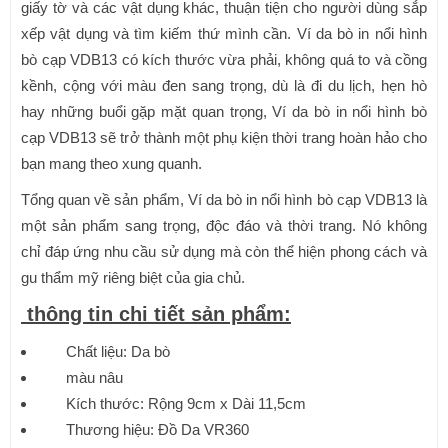
giấy tờ và các vật dụng khác, thuận tiện cho người dùng sắp
xếp vật dụng và tìm kiếm thứ mình cần. Ví da bò in nổi hình
bò cạp VDB13 có kích thước vừa phải, không quá to và cồng
kềnh, cộng với màu đen sang trọng, dù là đi du lịch, hẹn hò
hay những buổi gặp mặt quan trọng, Ví da bò in nổi hình bò
cạp VDB13 sẽ trở thành một phụ kiện thời trang hoàn hảo cho
bạn mang theo xung quanh.
Tổng quan về sản phẩm, Ví da bò in nổi hình bò cạp VDB13 là
một sản phẩm sang trọng, độc đáo và thời trang. Nó không
chỉ đáp ứng nhu cầu sử dụng mà còn thể hiện phong cách và
gu thẩm mỹ riêng biệt của gia chủ.
thông tin chi tiết sản phẩm:
Chất liệu: Da bò
màu nâu
Kích thước: Rộng 9cm x Dài 11,5cm
Thương hiệu: Đồ Da VR360