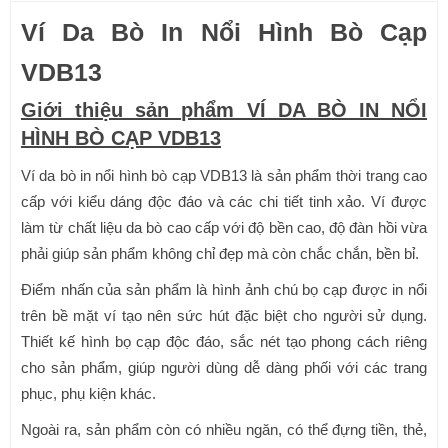
Ví Da Bò In Nổi Hình Bò Cạp
280,000₫.
VDB13
Giới thiệu sản phẩm VÍ DA BÒ IN NỔI
HÌNH BÒ CẠP VDB13
Ví da bò in nổi hình bò cạp VDB13 là sản phẩm thời trang cao
cấp với kiểu dáng độc đáo và các chi tiết tinh xảo. Ví được
làm từ chất liệu da bò cao cấp với độ bền cao, độ đàn hồi vừa
phải giúp sản phẩm không chỉ đẹp mà còn chắc chắn, bền bỉ.
Điểm nhấn của sản phẩm là hình ảnh chú bọ cạp được in nổi
trên bề mặt ví tạo nên sức hút đặc biệt cho người sử dụng.
Thiết kế hình bọ cạp độc đáo, sắc nét tạo phong cách riêng
cho sản phẩm, giúp người dùng dễ dàng phối với các trang
phục, phụ kiện khác.
Ngoài ra, sản phẩm còn có nhiều ngăn, có thể đựng tiền, thẻ,