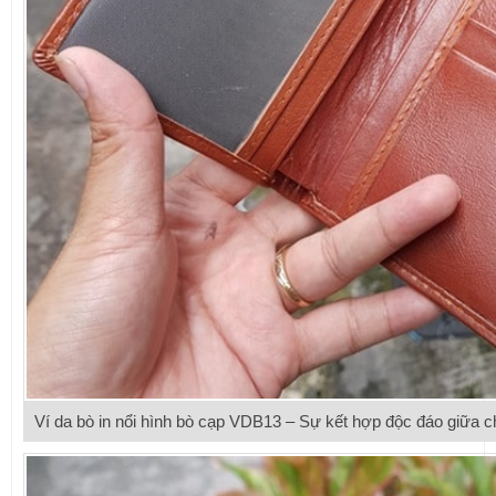
Ví da bò in nổi hình bò cạp VDB13 – Sự kết hợp độc đáo giữa chấ