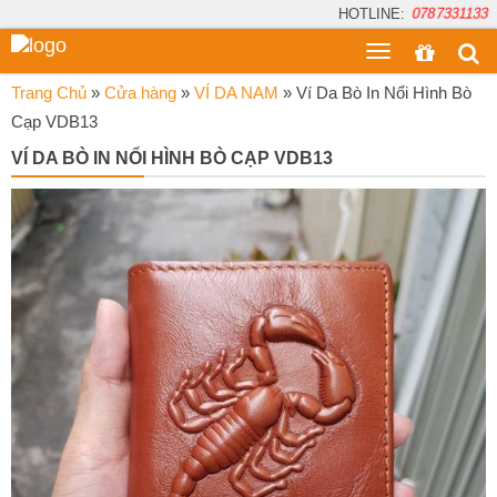
HOTLINE:
0787331133
Toggle
menu
Trang Chủ
»
Cửa hàng
»
VÍ DA NAM
»
Ví Da Bò In Nổi Hình Bò
Cạp VDB13
VÍ DA BÒ IN NỔI HÌNH BÒ CẠP VDB13