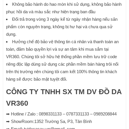
Không bảo hành do hao mòn khi sử dụng, không bảo hành
phục hồi da và màu sắc như hiện trạng ban đầu
Đổi trả trong vòng 3 ngày kể từ ngày nhận hàng nếu sản
phẩm còn nguyên trạng, không bị hư hại và chưa qua sử
dụng.
Hưởng chế độ bảo vệ thông tin cá nhân và thanh toán an
toàn, đảm bảo quyền lợi và sự an tâm khi mua sắm tại
VR360. Chúng tôi sở hữu hệ thống phần mềm lưu trữ code
riêng độc lập dùng sử dụng các phần mềm bán hàng trôi nổi
trên thị trường nên chúng tôi cam kết 100% thông tin khách
hàng sẽ được bảo mật tuyệt đối.
CÔNG TY TNHH SX TM DV ĐỒ DA
VR360
➡ Hotline / Zalo : 0898331133 – 0787331133 – 0989208844
➡ ShowRoom:1352 Trường Sa, P3, Tân Bình
➡ Email: tuidacasau.vn@gmail. com