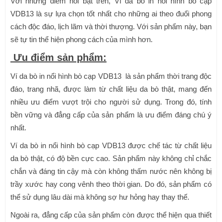
Với những điểm nổi bật trên, Ví da bò in nổi hình bò cạp
VDB13 là sự lựa chọn tốt nhất cho những ai theo đuổi phong
cách độc đáo, lịch lãm và thời thượng. Với sản phẩm này, bạn
sẽ tự tin thể hiện phong cách của mình hơn.
Ưu điểm sản phẩm:
Ví da bò in nổi hình bò cạp VDB13 là sản phẩm thời trang độc
đáo, trang nhã, được làm từ chất liệu da bò thật, mang đến
nhiều ưu điểm vượt trội cho người sử dụng. Trong đó, tính
bền vững và đẳng cấp của sản phẩm là ưu điểm đáng chú ý
nhất.
Ví da bò in nổi hình bò cạp VDB13 được chế tác từ chất liệu
da bò thật, có độ bền cực cao. Sản phẩm này không chỉ chắc
chắn và đáng tin cậy mà còn không thấm nước nên không bị
trầy xước hay cong vênh theo thời gian. Do đó, sản phẩm có
thể sử dụng lâu dài mà không sợ hư hỏng hay thay thế.
Ngoài ra, đẳng cấp của sản phẩm còn được thể hiện qua thiết