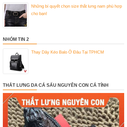
Những bí quyết chọn size thắt lưng nam phù hợp
cho bạn!
NHÓM TIN 2
Thay Dây Kéo Balo Ở Đâu Tại TPHCM
THẮT LƯNG DA CÁ SẤU NGUYÊN CON CÁ TÍNH