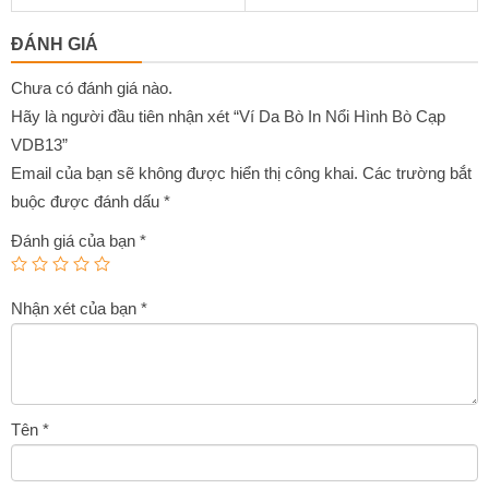
0
0
là:
tại
out
out
ĐÁNH GIÁ
of
of
2,550,000₫.
là:
5
5
1,900,000₫.
Chưa có đánh giá nào.
Hãy là người đầu tiên nhận xét “Ví Da Bò In Nổi Hình Bò Cạp
VDB13”
Email của bạn sẽ không được hiển thị công khai.
Các trường bắt
buộc được đánh dấu
*
Đánh giá của bạn
*
Nhận xét của bạn
*
Tên
*