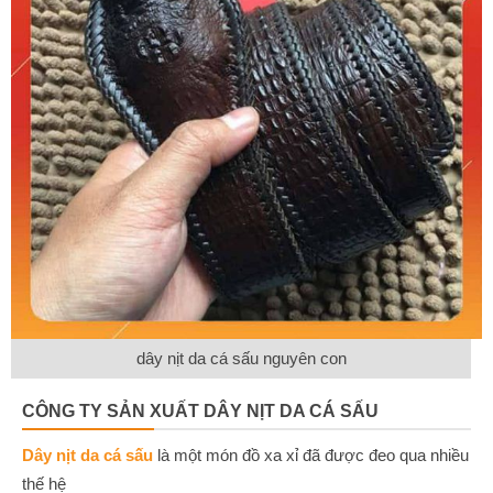
dây nịt da cá sấu nguyên con
CÔNG TY SẢN XUẤT DÂY NỊT DA CÁ SẤU
Dây nịt da cá sấu
là một món đồ xa xỉ đã được đeo qua nhiều
thế hệ