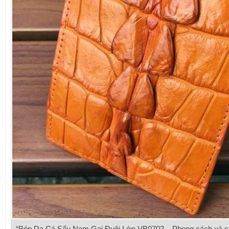
“Bóp Da Cá Sấu Nam Gai Đuôi Lớn VB0702 – Phong cách và san