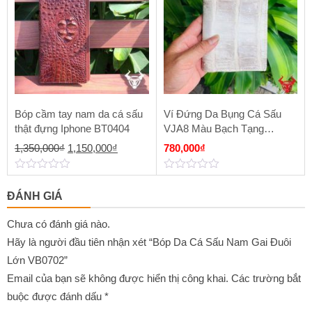
Bóp cầm tay nam da cá sấu
Ví Đứng Da Bụng Cá Sấu
thật đựng Iphone BT0404
VJA8 Màu Bạch Tạng
Himalaya
Giá
Giá
1,350,000
₫
1,150,000
₫
780,000
₫
gốc
hiện
0
0
là:
tại
out
out
ĐÁNH GIÁ
of
of
1,350,000₫.
là:
5
5
1,150,000₫.
Chưa có đánh giá nào.
Hãy là người đầu tiên nhận xét “Bóp Da Cá Sấu Nam Gai Đuôi
Lớn VB0702”
Email của bạn sẽ không được hiển thị công khai.
Các trường bắt
buộc được đánh dấu
*