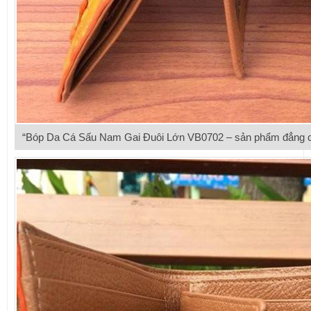
“Bóp Da Cá Sấu Nam Gai Đuôi Lớn VB0702 – sản phẩm đẳng cấ