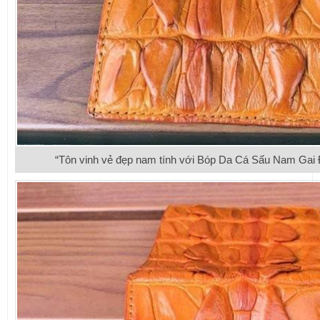
“Tôn vinh vẻ đẹp nam tính với Bóp Da Cá Sấu Nam Gai