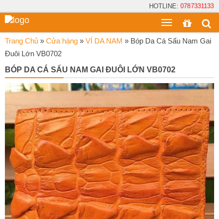
HOTLINE:
0787331133
Toggle
menu
Trang Chủ
»
Cửa hàng
»
VÍ DA NAM
»
Bóp Da Cá Sấu Nam Gai
Đuôi Lớn VB0702
BÓP DA CÁ SẤU NAM GAI ĐUÔI LỚN VB0702