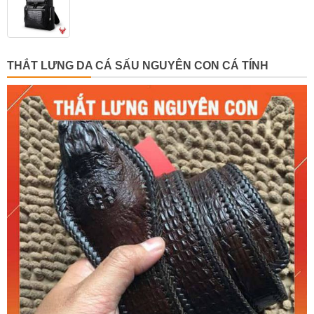
THẮT LƯNG DA CÁ SẤU NGUYÊN CON CÁ TÍNH