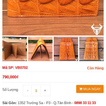
Mã SP: VB0702
Còn Hàng
790,000
₫
MUA NGAY
Số Lượng
-
+
Sài Gòn:
1352 Trường Sa - P3 - Q.Tân Bình -
0898 33 11 33