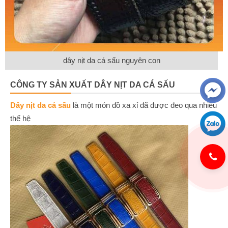
dây nịt da cá sấu nguyên con
CÔNG TY SẢN XUẤT DÂY NỊT DA CÁ SẤU
Dây nịt da cá sấu
là một món đồ xa xỉ đã được đeo qua nhiều
thế hệ