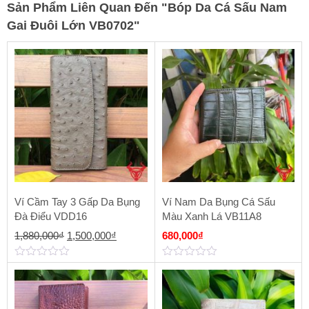
Sản Phẩm Liên Quan Đến
"
Bóp Da Cá Sấu Nam
Gai Đuôi Lớn VB0702
"
Ví Cầm Tay 3 Gấp Da Bụng
Ví Nam Da Bụng Cá Sấu
Đà Điểu VDD16
Màu Xanh Lá VB11A8
Giá
Giá
1,880,000
₫
1,500,000
₫
680,000
₫
gốc
hiện
0
0
là:
tại
out
out
of
of
1,880,000₫.
là:
5
5
1,500,000₫.