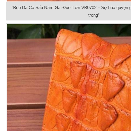
“Bóp Da Cá Sấu Nam Gai Đuôi Lớn VB0702 – Sự hòa quyện g
trọng”