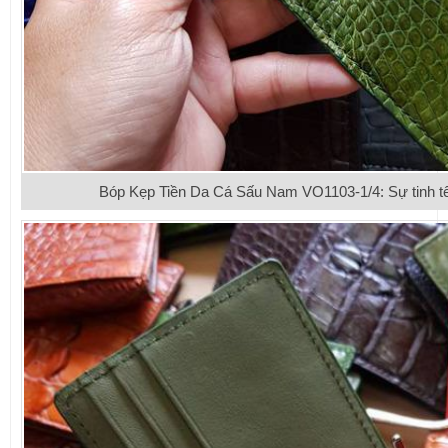
Bóp Kẹp Tiền Da Cá Sấu Nam VO1103-1/4: Sự tinh tế