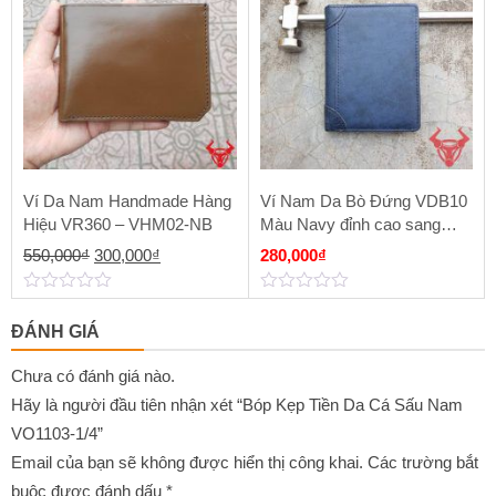
Ví Da Nam Handmade Hàng
Ví Nam Da Bò Đứng VDB10
Hiệu VR360 – VHM02-NB
Màu Navy đỉnh cao sang
trọng
Giá
Giá
550,000
₫
300,000
₫
280,000
₫
gốc
hiện
0
0
là:
tại
out
out
ĐÁNH GIÁ
of
of
550,000₫.
là:
5
5
300,000₫.
Chưa có đánh giá nào.
Hãy là người đầu tiên nhận xét “Bóp Kẹp Tiền Da Cá Sấu Nam
VO1103-1/4”
Email của bạn sẽ không được hiển thị công khai.
Các trường bắt
buộc được đánh dấu
*