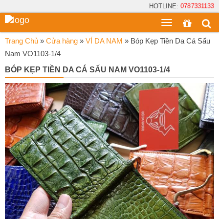
HOTLINE:
0787331133
Toggle
menu
Trang Chủ
»
Cửa hàng
»
VÍ DA NAM
»
Bóp Kẹp Tiền Da Cá Sấu
Nam VO1103-1/4
BÓP KẸP TIỀN DA CÁ SẤU NAM VO1103-1/4