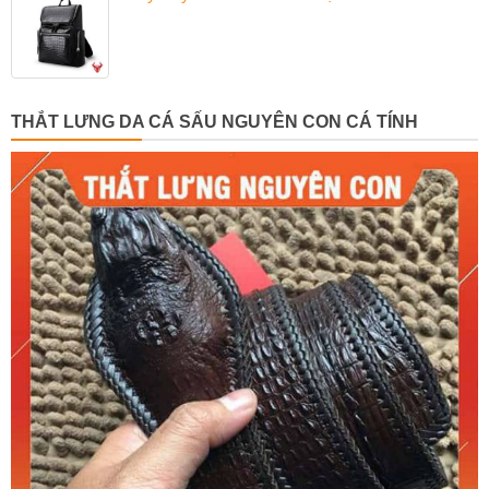
THẮT LƯNG DA CÁ SẤU NGUYÊN CON CÁ TÍNH