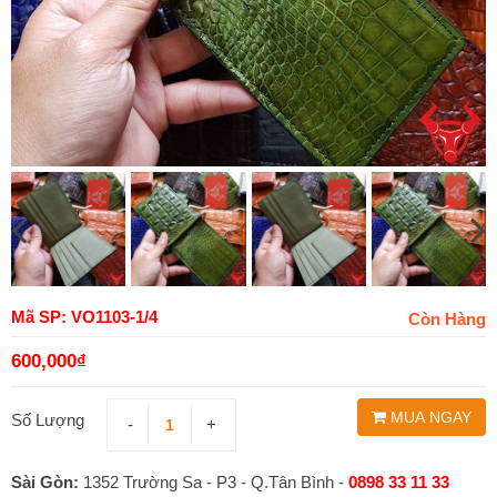
Mã SP: VO1103-1/4
Còn Hàng
600,000
₫
MUA NGAY
Số Lượng
-
+
Sài Gòn:
1352 Trường Sa - P3 - Q.Tân Bình -
0898 33 11 33