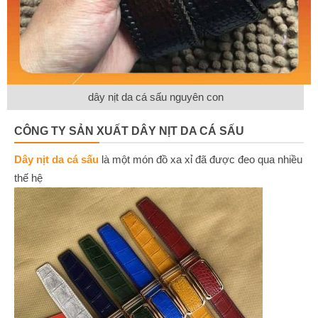
dây nịt da cá sấu nguyên con
CÔNG TY SẢN XUẤT DÂY NỊT DA CÁ SẤU
Dây nịt da cá sấu
là một món đồ xa xỉ đã được đeo qua nhiều
thế hệ