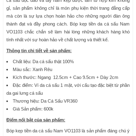
cá sấu độc đáo và tay nắm kẹp được làm từ hợp kim không
gỉ, sản phẩm không chỉ là món phụ kiện thời trang đẳng cấp
mà còn là sự lựa chọn hoàn hảo cho những người đàn ông
thành đạt và đầy phong cách. Bóp kẹp tiền da cá sấu Nam
VO1103 chắc chắn sẽ làm hài lòng những khách hàng khó
tính nhất với sự hoàn hảo về chất lượng và thiết kế.
Thông tin chi tiết về sản phẩm:
Chất liệu: Da cá sấu thật 100%
Màu sắc: Xanh Rêu
Kích thước: Ngang 12.5cm + Cao 9.5cm + Dày 2cm
Đặc điểm: Ví da cá sấu 1 mặt, với cấu tạo đặc biệt từ phần
da gai lưng cá sấu
Thương hiệu: Da Cá Sấu VR360
Giá Sản phẩm: 600k
Điểm nổi bật của sản phẩm:
Bóp kẹp tiền da cá sấu Nam VO1103 là sản phẩm đáng chú ý