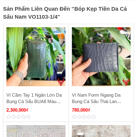
Sản Phẩm Liên Quan Đến
"
Bóp Kẹp Tiền Da Cá
Sấu Nam VO1103-1/4
"
Ví Cầm Tay 1 Ngăn Lớn Da
Ví Nam Form Ngang Da
Bụng Cá Sấu BUA8 Màu
Bụng Cá Sấu Thái Lan
Xanh Lá
VBA8-TL Màu Xanh Nhạt
2,300,000
₫
780,000
₫
0
0
out
out
of
of
5
5