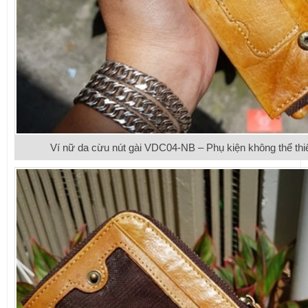
Ví nữ da cừu nút gài VDC04-NB – Phụ kiện không thể thiế