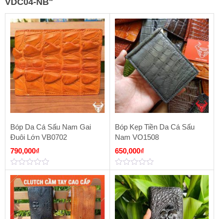
VDC04-NB
"
Bóp Da Cá Sấu Nam Gai
Bóp Kẹp Tiền Da Cá Sấu
Đuôi Lớn VB0702
Nam VO1508
790,000
₫
650,000
₫
0
0
out
out
of
of
5
5