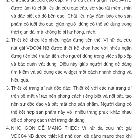
được làm từ chất liệu da cừu cao cấp, sờ vào rất mềm, mịn
và đặc biệt có độ bền cao. Chất liệu này đảm bảo cho sản
phẩm có tuổi thọ cao, giúp người dùng có thể sử dụng trong
thời gian dài mà không lo bị hư hỏng, rách.
Thiết kế khéo léo nhiều ngăn đựng tiền thẻ: Ví nữ da cừu
nút gài VDC04-NB được thiết kế khoa học với nhiều ngăn
đựng tiền thẻ thuận tiện cho người dùng trong việc sắp xếp
và bảo quản vật dụng. Điều này giúp người dùng dễ dàng
tìm kiếm và sử dụng các widget một cách nhanh chóng và
hiệu quả.
Thiết kế trang trí nút độc đáo: Thiết kế với các nút trang trí
trên bề mặt ví tạo nên phong cách riêng biệt và nổi bật, tạo
nên sự độc đáo và bắt mắt cho sản phẩm. Người dùng có
thể kết hợp sản phẩm này với nhiều trang phục khác nhau
để có phong cách thời trang đa dạng.
NHỎ GỌN DỄ MANG THEO: Ví nữ da cừu nút gài
VDC04-NB được thiết kế nhỏ gọn, dễ dàng mang theo khi