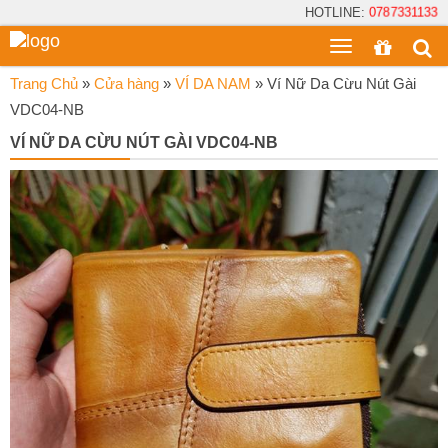
HOTLINE:
0787331133
Toggle
menu
Trang Chủ
»
Cửa hàng
»
VÍ DA NAM
»
Ví Nữ Da Cừu Nút Gài
VDC04-NB
VÍ NỮ DA CỪU NÚT GÀI VDC04-NB