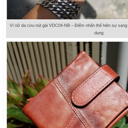
Ví nữ da cừu nút gài VDC04-NB – Điểm nhấn thể hiện sự sang 
dụng