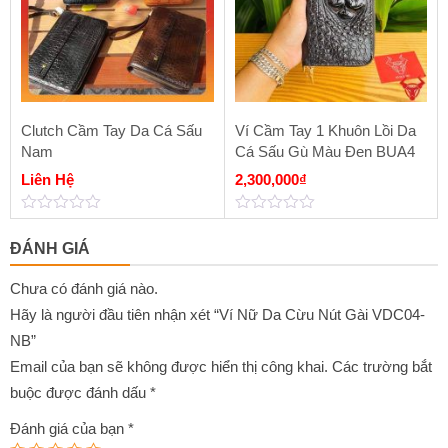
Clutch Cầm Tay Da Cá Sấu
Ví Cầm Tay 1 Khuôn Lồi Da
Nam
Cá Sấu Gù Màu Đen BUA4
Liên Hệ
2,300,000
₫
0
0
out
out
ĐÁNH GIÁ
of
of
5
5
Chưa có đánh giá nào.
Hãy là người đầu tiên nhận xét “Ví Nữ Da Cừu Nút Gài VDC04-
NB”
Email của bạn sẽ không được hiển thị công khai.
Các trường bắt
buộc được đánh dấu
*
Đánh giá của bạn
*