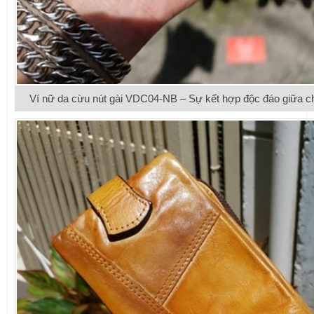
Ví nữ da cừu nút gài VDC04-NB – Sự kết hợp độc đáo giữa chất