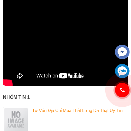
NHÓM TIN 1
Tư Vấn Địa Chỉ Mua Thắt Lưng Da Thật Uy Tín