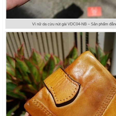
Ví nữ da cừu nút gài VDC04-NB – Sản phẩm đẳng