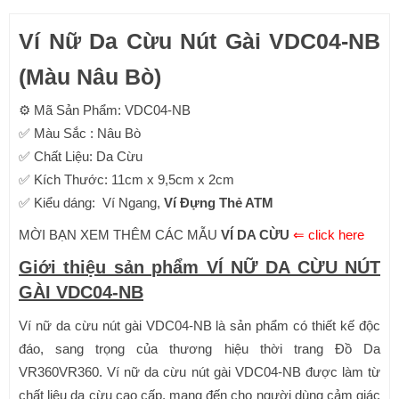
Ví Nữ Da Cừu Nút Gài VDC04-NB
(Màu Nâu Bò)
⚙ Mã Sản Phẩm: VDC04-NB
✅ Màu Sắc : Nâu Bò
✅ Chất Liệu: Da Cừu
✅ Kích Thước: 11cm x 9,5cm x 2cm
✅ Kiểu dáng: Ví Ngang,
Ví Đựng Thẻ ATM
MỜI BẠN XEM THÊM CÁC MẪU
VÍ DA CỪU
⇐ click here
Giới thiệu sản phẩm VÍ NỮ DA CỪU NÚT
GÀI VDC04-NB
Ví nữ da cừu nút gài VDC04-NB là sản phẩm có thiết kế độc
đáo, sang trọng của thương hiệu thời trang Đồ Da
VR360VR360. Ví nữ da cừu nút gài VDC04-NB được làm từ
chất liệu da cừu cao cấp, mang đến cho người dùng cảm giác