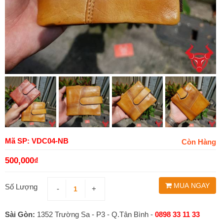
Mã SP: VDC04-NB
Còn Hàng
500,000
₫
MUA NGAY
Số Lượng
-
+
Sài Gòn:
1352 Trường Sa - P3 - Q.Tân Bình -
0898 33 11 33