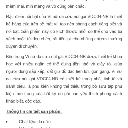
mềm mại, mịn màng và vô cùng bền chắc.
Đặc điểm nổi bật của Ví nữ da cừu nút gài VDC04-NB là thiết
kế hàng cúc trên bề mặt ví, tạo nên phong cách riêng biệt và
nổi bật. Sản phẩm này có kích thước nhỏ, có thể cho vào túi
xách hoặc túi đeo chéo, rất tiện lợi cho những chị em thường
xuyên di chuyển.
Bên trong Ví nữ da cừu nút gài VDC04-NB được thiết kế khoa
học với nhiều ngăn có thể đựng tiền, thẻ và giấy tờ, giúp
người dùng sắp xếp, cất giữ đồ đạc tiện lợi, gọn gàng. Ví nữ
da cừu nút gài VDC04-NB có thiết kế trang nhã, tinh tế và
sành điệu, là phụ kiện không thể thiếu trong bộ sưu tập phụ
kiện thời trang của bất kỳ cô gái nào yêu thích phong cách
khác biệt, độc đáo.
thông tin chi tiết sản phẩm:
Chất liệu: da cừu