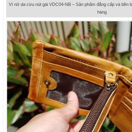
Ví nữ da cừu nút gài VDC04-NB – Sản phẩm đẳng cấp và bền bỉ,
hàng