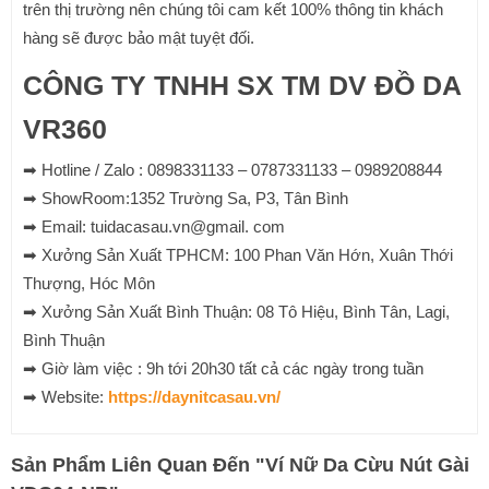
trên thị trường nên chúng tôi cam kết 100% thông tin khách
hàng sẽ được bảo mật tuyệt đối.
CÔNG TY TNHH SX TM DV ĐỒ DA
VR360
➡ Hotline / Zalo : 0898331133 – 0787331133 – 0989208844
➡ ShowRoom:1352 Trường Sa, P3, Tân Bình
➡ Email: tuidacasau.vn@gmail. com
➡ Xưởng Sản Xuất TPHCM: 100 Phan Văn Hớn, Xuân Thới
Thượng, Hóc Môn
➡ Xưởng Sản Xuất Bình Thuận: 08 Tô Hiệu, Bình Tân, Lagi,
Bình Thuận
➡ Giờ làm việc : 9h tới 20h30 tất cả các ngày trong tuần
➡ Website:
https://daynitcasau.vn/
Sản Phẩm Liên Quan Đến
"
Ví Nữ Da Cừu Nút Gài