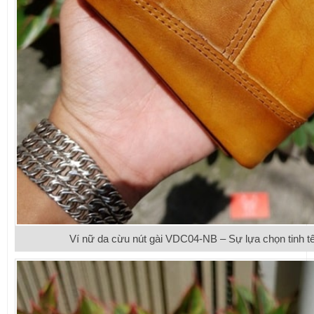
Ví nữ da cừu nút gài VDC04-NB – Sự lựa chọn tinh t