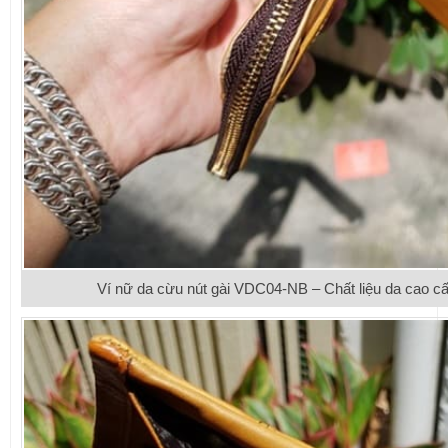
Ví nữ da cừu nút gài VDC04-NB – Chất liệu da cao cấ