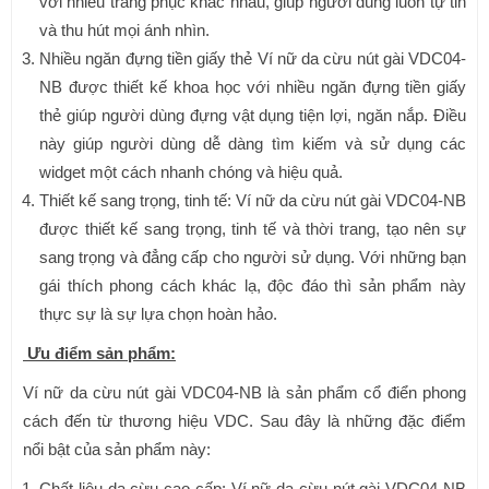
với nhiều trang phục khác nhau, giúp người dùng luôn tự tin
và thu hút mọi ánh nhìn.
Nhiều ngăn đựng tiền giấy thẻ Ví nữ da cừu nút gài VDC04-
NB được thiết kế khoa học với nhiều ngăn đựng tiền giấy
thẻ giúp người dùng đựng vật dụng tiện lợi, ngăn nắp. Điều
này giúp người dùng dễ dàng tìm kiếm và sử dụng các
widget một cách nhanh chóng và hiệu quả.
Thiết kế sang trọng, tinh tế: Ví nữ da cừu nút gài VDC04-NB
được thiết kế sang trọng, tinh tế và thời trang, tạo nên sự
sang trọng và đẳng cấp cho người sử dụng. Với những bạn
gái thích phong cách khác lạ, độc đáo thì sản phẩm này
thực sự là sự lựa chọn hoàn hảo.
Ưu điểm sản phẩm:
Ví nữ da cừu nút gài VDC04-NB là sản phẩm cổ điển phong
cách đến từ thương hiệu VDC. Sau đây là những đặc điểm
nổi bật của sản phẩm này:
Chất liệu da cừu cao cấp: Ví nữ da cừu nút gài VDC04-NB