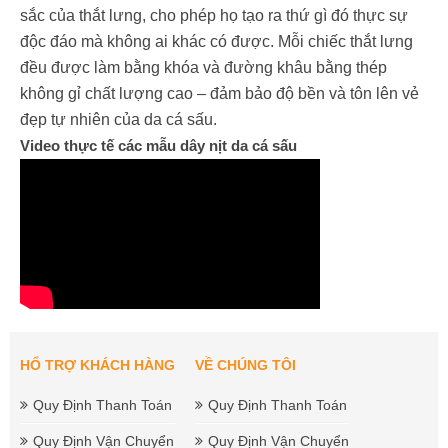
sắc của thắt lưng, cho phép họ tạo ra thứ gì đó thực sự
độc đáo mà không ai khác có được. Mỗi chiếc thắt lưng
đều được làm bằng khóa và đường khâu bằng thép
không gỉ chất lượng cao – đảm bảo độ bền và tôn lên vẻ
đẹp tự nhiên của da cá sấu.
Video thực tế các mẫu dây nịt da cá sấu
HỔ TRỢ KHÁCH HÀNG
VỀ CHÚNG TÔI
Quy Định Thanh Toán
Quy Định Thanh Toán
Quy Định Vận Chuyển
Quy Định Vận Chuyển