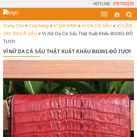
HOTLINE:
0787331133
Toggle
menu
Trang Chủ
»
Cửa hàng
»
VÍ DA NAM
»
VÍ DA CÁ SẤU
»
VÍ CẦM
TAY DA CÁ SẤU
»
Ví Nữ Da Cá Sấu Thật Xuất Khẩu BI1001-ĐỎ
TƯƠI
VÍ NỮ DA CÁ SẤU THẬT XUẤT KHẨU BI1001-ĐỎ TƯƠI