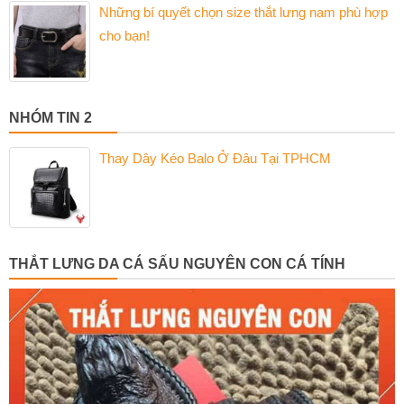
Những bí quyết chọn size thắt lưng nam phù hợp
cho bạn!
NHÓM TIN 2
Thay Dây Kéo Balo Ở Đâu Tại TPHCM
THẮT LƯNG DA CÁ SẤU NGUYÊN CON CÁ TÍNH