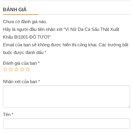
0
0
là:
tại
là:
tại
out
out
ĐÁNH GIÁ
of
of
790,000₫.
là:
2,200,000₫.
là:
5
5
580,000₫.
1,450,000
Chưa có đánh giá nào.
Hãy là người đầu tiên nhận xét “Ví Nữ Da Cá Sấu Thật Xuất
Khẩu BI1001-ĐỎ TƯƠI”
Email của bạn sẽ không được hiển thị công khai.
Các trường bắt
buộc được đánh dấu
*
Đánh giá của bạn
*
Nhận xét của bạn
*
Tên
*