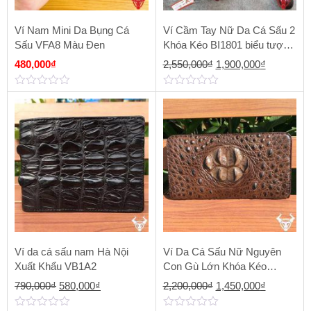
Ví Nam Mini Da Bụng Cá
Ví Cầm Tay Nữ Da Cá Sấu 2
Sấu VFA8 Màu Đen
Khóa Kéo BI1801 biểu tượng
của sự hoàn hảo
Giá
Giá
480,000
₫
2,550,000
₫
1,900,000
₫
gốc
hiện
0
0
là:
tại
out
out
of
of
2,550,000₫.
là:
5
5
1,900,000
Ví da cá sấu nam Hà Nội
Ví Da Cá Sấu Nữ Nguyên
Xuất Khẩu VB1A2
Con Gù Lớn Khóa Kéo
BG0204
Giá
Giá
Giá
Giá
790,000
₫
580,000
₫
2,200,000
₫
1,450,000
₫
gốc
hiện
gốc
hiện