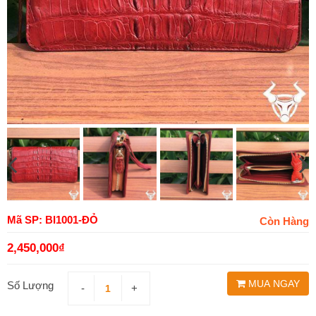
Mã SP: BI1001-ĐỎ
Còn Hàng
2,450,000
₫
MUA NGAY
Số Lượng
-
+