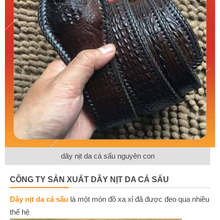
dây nịt da cá sấu nguyên con
CÔNG TY SẢN XUẤT DÂY NỊT DA CÁ SẤU
Dây nịt da cá sấu
là một món đồ xa xỉ đã được đeo qua nhiều
thế hệ