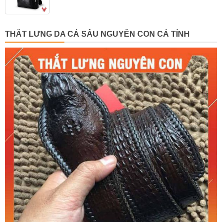
THẮT LƯNG DA CÁ SẤU NGUYÊN CON CÁ TÍNH