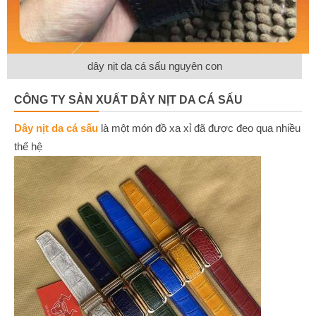
dây nịt da cá sấu nguyên con
CÔNG TY SẢN XUẤT DÂY NỊT DA CÁ SẤU
Dây nịt da cá sấu
là một món đồ xa xỉ đã được đeo qua nhiều
thế hệ