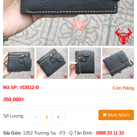
Mã SP: VDB12-Đ
Còn Hàng
350,000
₫
MUA NGAY
Số Lượng
-
+
Sài Gòn:
1352 Trường Sa - P3 - Q.Tân Bình -
0898 33 11 33