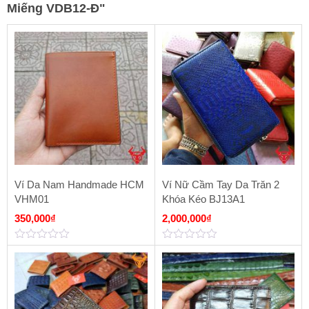
Miếng VDB12-Đ
"
Ví Da Nam Handmade HCM
Ví Nữ Cầm Tay Da Trăn 2
VHM01
Khóa Kéo BJ13A1
350,000
₫
2,000,000
₫
0
0
out
out
of
of
5
5