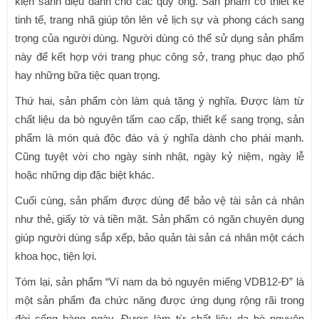
kiện sành điệu dành cho các quý ông. Sản phẩm có thiết kế
tinh tế, trang nhã giúp tôn lên vẻ lịch sự và phong cách sang
trọng của người dùng. Người dùng có thể sử dụng sản phẩm
này để kết hợp với trang phục công sở, trang phục dạo phố
hay những bữa tiệc quan trọng.
Thứ hai, sản phẩm còn làm quà tặng ý nghĩa. Được làm từ
chất liệu da bò nguyên tấm cao cấp, thiết kế sang trọng, sản
phẩm là món quà độc đáo và ý nghĩa dành cho phái mạnh.
Cũng tuyệt vời cho ngày sinh nhật, ngày kỷ niệm, ngày lễ
hoặc những dịp đặc biệt khác.
Cuối cùng, sản phẩm được dùng để bảo vệ tài sản cá nhân
như thẻ, giấy tờ và tiền mặt. Sản phẩm có ngăn chuyên dụng
giúp người dùng sắp xếp, bảo quản tài sản cá nhân một cách
khoa học, tiện lợi.
Tóm lại, sản phẩm “Ví nam da bò nguyên miếng VDB12-Đ” là
một sản phẩm đa chức năng được ứng dụng rộng rãi trong
đời sống hàng ngày. Được làm từ chất liệu da bò nguyên