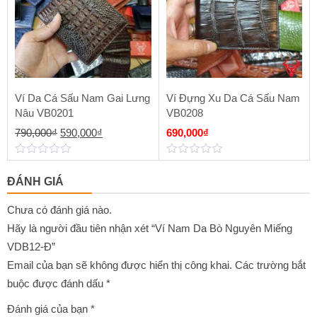
Ví Da Cá Sấu Nam Gai Lưng
Ví Đựng Xu Da Cá Sấu Nam
Nâu VB0201
VB0208
Giá
Giá
790,000
₫
590,000
₫
690,000
₫
gốc
hiện
0
0
là:
tại
out
out
ĐÁNH GIÁ
of
of
790,000₫.
là:
5
5
590,000₫.
Chưa có đánh giá nào.
Hãy là người đầu tiên nhận xét “Ví Nam Da Bò Nguyên Miếng
VDB12-Đ”
Email của bạn sẽ không được hiển thị công khai.
Các trường bắt
buộc được đánh dấu
*
Đánh giá của bạn
*