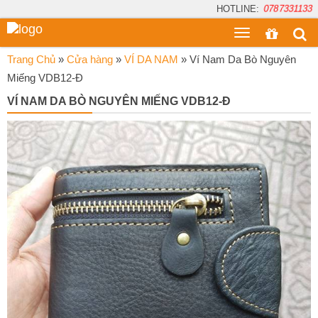
HOTLINE:
0787331133
Toggle
menu
Trang Chủ
»
Cửa hàng
»
VÍ DA NAM
»
Ví Nam Da Bò Nguyên
Miếng VDB12-Đ
VÍ NAM DA BÒ NGUYÊN MIẾNG VDB12-Đ