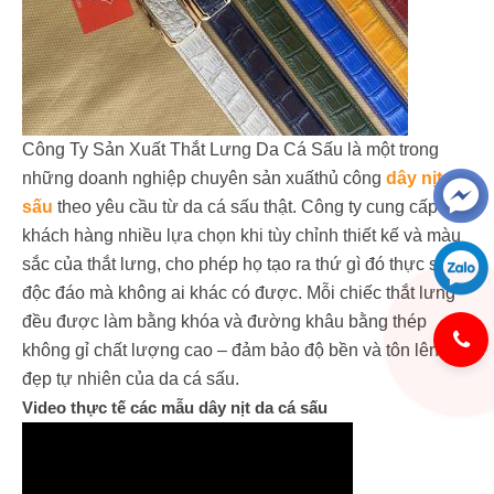
Công Ty Sản Xuất Thắt Lưng Da Cá Sấu là một trong
những doanh nghiệp chuyên sản xuấthủ công
dây nịt cá
sấu
theo yêu cầu từ da cá sấu thật. Công ty cung cấp cho
khách hàng nhiều lựa chọn khi tùy chỉnh thiết kế và màu
sắc của thắt lưng, cho phép họ tạo ra thứ gì đó thực sự
độc đáo mà không ai khác có được. Mỗi chiếc thắt lưng
đều được làm bằng khóa và đường khâu bằng thép
không gỉ chất lượng cao – đảm bảo độ bền và tôn lên vẻ
đẹp tự nhiên của da cá sấu.
Video thực tế các mẫu dây nịt da cá sấu