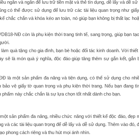
iều ngăn và ngăn để lưu trữ tiền mặt và thẻ tín dụng, dễ lấy và dễ sử
ng có thể được sử dụng để lưu trữ các tài liệu quan trọng như giấy
 kế chắc chắn và khóa kéo an toàn, nó giúp bạn không bị thất lạc ho
DB18-NĐ còn là phụ kiện thời trang tinh tế, sang trọng, giúp bạn tạ
gười.
m quà tặng cho gia đình, bạn bè hoặc đối tác kinh doanh. Với thiết
ày sẽ là món quà ý nghĩa, độc đáo giúp tăng thêm sự gắn kết, gắn 
Đ là một sản phẩm đa năng và tiện dụng, có thể sử dụng cho nh
n bảo vệ giấy tờ quan trọng và phụ kiện thời trang. Nếu bạn đang t
n phẩm này chắc chắn là sự lựa chọn tốt nhất dành cho bạn.
t sản phẩm đa năng, nhiều chức năng với thiết kế độc đáo, đẹp 
ng và các tài liệu quan trọng để dễ lấy và dễ sử dụng. Thêm vào đó, 
 tạo phong cách riêng và thu hút mọi ánh nhìn.