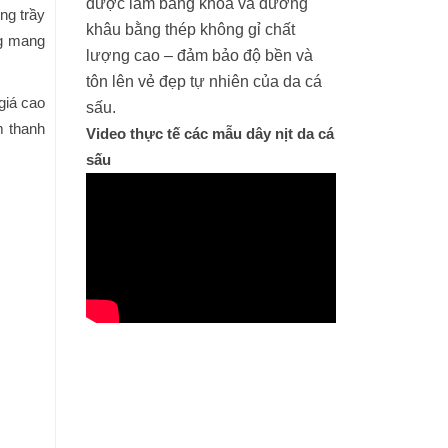
được làm bằng khóa và đường
ng trầy
khâu bằng thép không gỉ chất
ng mang
lượng cao – đảm bảo độ bền và
tôn lên vẻ đẹp tự nhiên của da cá
giá cao
sấu.
m thanh
Video thực tế các mẫu dây nịt da cá
sấu