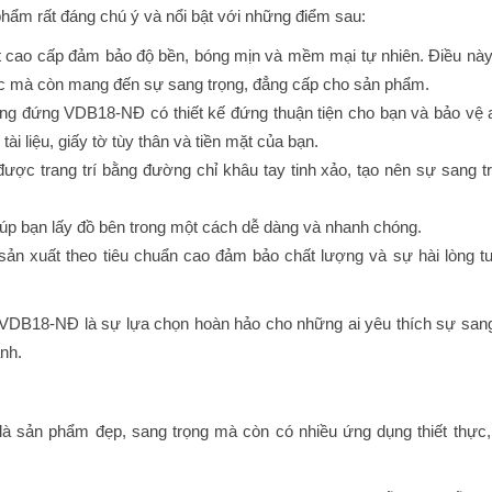
ẩm rất đáng chú ý và nổi bật với những điểm sau:
hật cao cấp đảm bảo độ bền, bóng mịn và mềm mại tự nhiên. Điều nà
c mà còn mang đến sự sang trọng, đẳng cấp cho sản phẩm.
 đứng VDB18-NĐ có thiết kế đứng thuận tiện cho bạn và bảo vệ 
ài liệu, giấy tờ tùy thân và tiền mặt của bạn.
được trang trí bằng đường chỉ khâu tay tinh xảo, tạo nên sự sang t
úp bạn lấy đồ bên trong một cách dễ dàng và nhanh chóng.
ản xuất theo tiêu chuẩn cao đảm bảo chất lượng và sự hài lòng tu
DB18-NĐ là sự lựa chọn hoàn hảo cho những ai yêu thích sự sang
nh.
à sản phẩm đẹp, sang trọng mà còn có nhiều ứng dụng thiết thực,