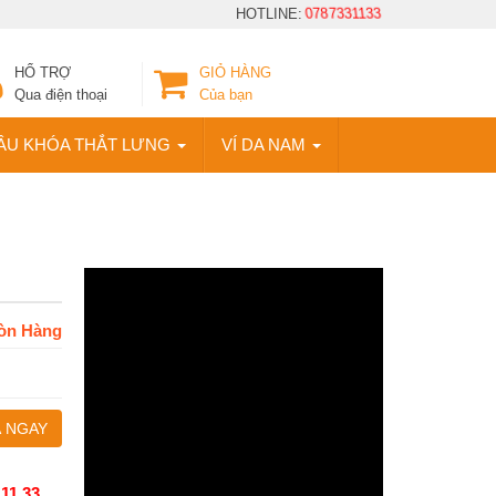
HOTLINE:
0787331133
HỔ TRỢ
GIỎ HÀNG
Qua điện thoại
Của bạn
ẦU KHÓA THẮT LƯNG
VÍ DA NAM
òn Hàng
 NGAY
 11 33