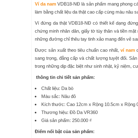
Ví da nam
VDB18-NĐ là sản phẩm mang phong cách 
làm bằng chất liệu da thật cao cấp cùng màu nâu s
Ví đứng da thật VDB18-NĐ có thiết kế dạng đứng v
chứng minh nhân dân, giấy tờ tùy thân và tiền mặt
những đường chỉ thêu tay tinh xảo mang đến vẻ sa
Được sản xuất theo tiêu chuẩn cao nhất,
ví nam
d
sang trọng, đẳng cấp và chất lượng tuyệt đối. Sản
trong những dịp đặc biệt như sinh nhật, kỷ niệm, cư
thông tin chi tiết sản phẩm:
Chất liệu: Da bò
Màu sắc: Nâu đỏ
Kích thước: Cao 12cm x Rộng 10.5cm x Rộng 
Thương hiệu: Đồ Da VR360
Giá sản phẩm: 250.000 ₫
Điểm nổi bật của sản phẩm: