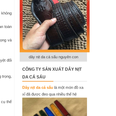
y không
an toàn
rọng và
dây nịt da cá sấu nguyên con
yệt đối
CÔNG TY SẢN XUẤT DÂY NỊT
 trọng,
DA CÁ SẤU
Dây nịt da cá sấu
là một món đồ xa
xỉ đã được đeo qua nhiều thế hệ
 cụ thể