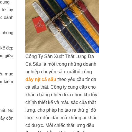
 dụng.
 tờ tùy
ặc đánh
o phong
 kế đẹp
bó giữa
Công Ty Sản Xuất Thắt Lưng Da
Cá Sấu là một trong những doanh
nghiệp chuyên sản xuấthủ công
iều mục
dây nịt cá sấu
theo yêu cầu từ da
ìm kiếm
cá sấu thật. Công ty cung cấp cho
khách hàng nhiều lựa chọn khi tùy
chỉnh thiết kế và màu sắc của thắt
lưng, cho phép họ tạo ra thứ gì đó
mắt. Nó
thực sự độc đáo mà không ai khác
đây còn
có được. Mỗi chiếc thắt lưng đều