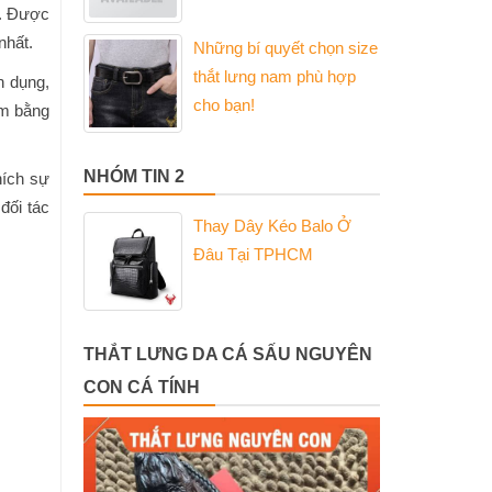
a. Được
nhất.
Những bí quyết chọn size
thắt lưng nam phù hợp
n dụng,
cho bạn!
ểm bằng
NHÓM TIN 2
hích sự
đối tác
Thay Dây Kéo Balo Ở
Đâu Tại TPHCM
THẮT LƯNG DA CÁ SẤU NGUYÊN
CON CÁ TÍNH