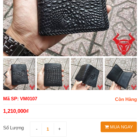
Mã SP: VM0107
Còn Hàng
1,210,000
₫
MUA NGAY
Số Lượng
-
+