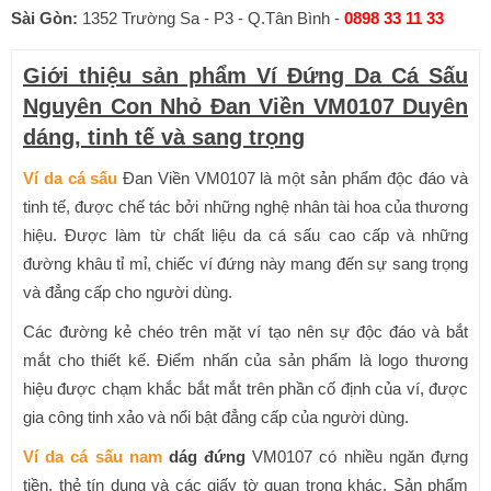
Sài Gòn:
1352 Trường Sa - P3 - Q.Tân Bình -
0898 33 11 33
Giới thiệu sản phẩm Ví Đứng Da Cá Sấu
Nguyên Con Nhỏ Đan Viền VM0107 Duyên
dáng, tinh tế và sang trọng
Ví da cá sấu
Đan Viền VM0107 là một sản phẩm độc đáo và
tinh tế, được chế tác bởi những nghệ nhân tài hoa của thương
hiệu. Được làm từ chất liệu da cá sấu cao cấp và những
đường khâu tỉ mỉ, chiếc ví đứng này mang đến sự sang trọng
và đẳng cấp cho người dùng.
Các đường kẻ chéo trên mặt ví tạo nên sự độc đáo và bắt
mắt cho thiết kế. Điểm nhấn của sản phẩm là logo thương
hiệu được chạm khắc bắt mắt trên phần cố định của ví, được
gia công tinh xảo và nổi bật đẳng cấp của người dùng.
Ví da cá sấu nam
dág đứng
VM0107 có nhiều ngăn đựng
tiền, thẻ tín dụng và các giấy tờ quan trọng khác. Sản phẩm