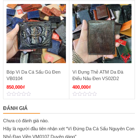
0
0
out
out
of
of
5
5
Bóp Ví Da Cá Sấu Gù Đen
Ví Đựng Thẻ ATM Da Đà
VB0104
Điểu Nâu Đen VS02D2
850,000
₫
400,000
₫
0
0
out
out
ĐÁNH GIÁ
of
of
5
5
Chưa có đánh giá nào.
Hãy là người đầu tiên nhận xét “Ví Đứng Da Cá Sấu Nguyên Con
Nhỏ Đan Viền VM0107 Duyên dáng”