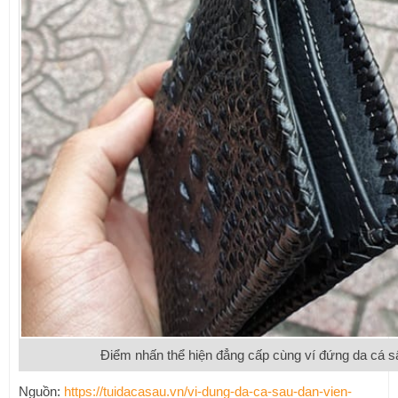
Điểm nhấn thể hiện đẳng cấp cùng ví đứng da cá 
Nguồn:
https://tuidacasau.vn/vi-dung-da-ca-sau-dan-vien-