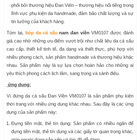
phối bởi thương hiệu Đan Viên – thương hiệu nổi tiếng trong
lĩnh vực phụ kiện da handmade, đảm bảo chất lượng và sự
tin tưởng của khách hàng.
Tóm lại,
b
óp da cá sấu
nam đan viền
VM0107 được đánh
giá cao nhờ những ưu điểm vượt trội như chất liệu da cá sấu
cao cấp, thiết kế tinh tế, đa dạng và thiết thực, phù hợp với
nhiều phong cách, sản phẩm handmade và thương hiệu khác
nhau. Sản phẩm này là sự lựa chọn hoàn hảo cho những ai
yêu thích phong cách lịch lãm, sang trọng và sành điệu.
ứng dụng:
Ví đứng da cá sấu Đan Viền VM0107 là sản phẩm phụ kiện
thời trang với nhiều ứng dụng khác nhau. Sau đây là các ứng
dụng của sản phẩm này:
Đựng tiền mặt, thẻ tín dụng: Sản phẩm có nhiều ngăn để
đựng tiền mặt, thẻ tín dụng và các giấy tờ quan trọng khác,
giúp người dùng sắp xếp và tìm đồ dễ dàng.