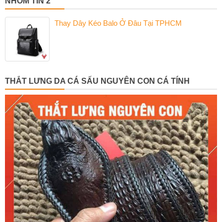
NHÓM TIN 2
Thay Dây Kéo Balo Ở Đâu Tại TPHCM
THẮT LƯNG DA CÁ SẤU NGUYÊN CON CÁ TÍNH