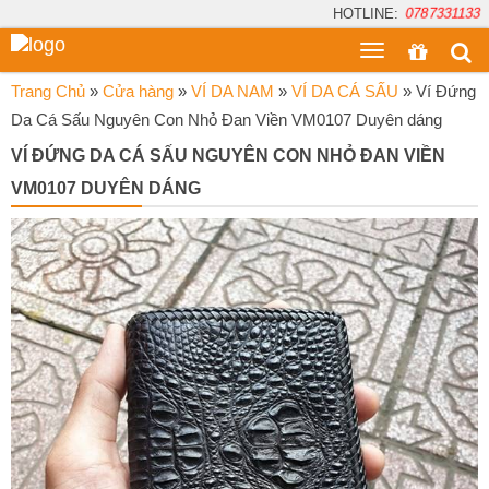
HOTLINE:
0787331133
Toggle
menu
Trang Chủ
»
Cửa hàng
»
VÍ DA NAM
»
VÍ DA CÁ SẤU
»
Ví Đứng
Da Cá Sấu Nguyên Con Nhỏ Đan Viền VM0107 Duyên dáng
VÍ ĐỨNG DA CÁ SẤU NGUYÊN CON NHỎ ĐAN VIỀN
VM0107 DUYÊN DÁNG