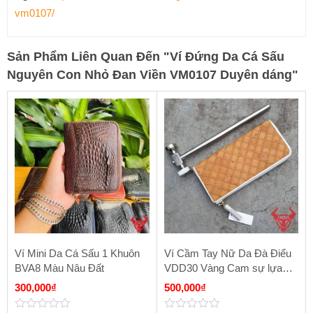
vm0107/
Sản Phẩm Liên Quan Đến
"
Ví Đứng Da Cá Sấu
Nguyên Con Nhỏ Đan Viền VM0107 Duyên dáng
"
Ví Mini Da Cá Sấu 1 Khuôn
Ví Cầm Tay Nữ Da Đà Điểu
BVA8 Màu Nâu Đất
VDD30 Vàng Cam sự lựa
chọn vĩnh cửu
300,000
₫
500,000
₫