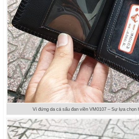
Ví đứng da cá sấu đan viền VM0107 – Sự lựa chọn 