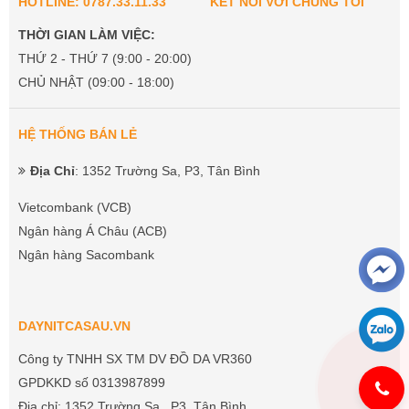
HOTLINE: 0787.33.11.33
KẾT NỐI VỚI CHÚNG TÔI
THỜI GIAN LÀM VIỆC:
THỨ 2 - THỨ 7 (9:00 - 20:00)
CHỦ NHẬT (09:00 - 18:00)
HỆ THỐNG BÁN LẺ
Địa Chỉ
: 1352 Trường Sa, P3, Tân Bình
Vietcombank (VCB)
Ngân hàng Á Châu (ACB)
Ngân hàng Sacombank
DAYNITCASAU.VN
Công ty TNHH SX TM DV ĐỒ DA VR360
GPDKKD số 0313987899
Địa chỉ: 1352 Trường Sa , P3, Tân Bình