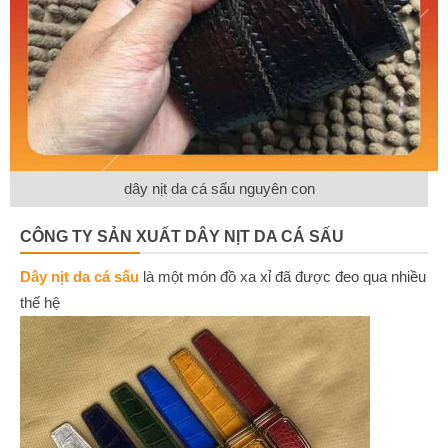
dây nịt da cá sấu nguyên con
CÔNG TY SẢN XUẤT DÂY NỊT DA CÁ SẤU
Dây nịt da cá sấu
là một món đồ xa xỉ đã được đeo qua nhiều
thế hệ