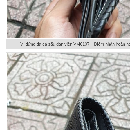
Ví đứng da cá sấu đan viền VM0107 – Điểm nhấn hoàn h