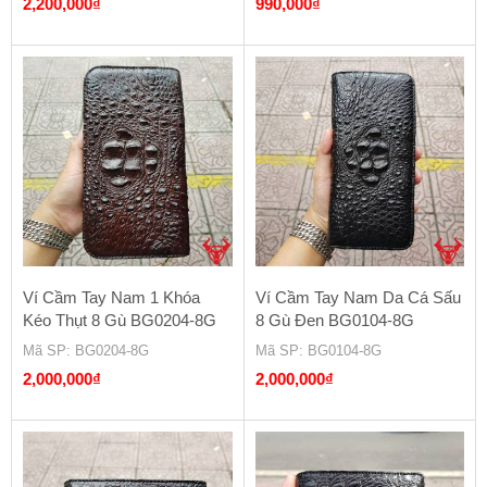
2,200,000
₫
990,000
₫
Ví Cầm Tay Nam 1 Khóa
Ví Cầm Tay Nam Da Cá Sấu
Kéo Thụt 8 Gù BG0204-8G
8 Gù Đen BG0104-8G
Mã SP
: BG0204-8G
Mã SP
: BG0104-8G
2,000,000
₫
2,000,000
₫