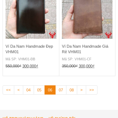
300,000₫.
300,000₫.
Ví Da Nam Handmade Đẹp
Ví Da Nam Handmade Giá
VHM01
Rẻ VHM01
Mã SP
: VHM01-ĐB
Mã SP
: VHM01-CF
Giá
Giá
Giá
Giá
550,000
₫
300,000
₫
350,000
₫
300,000
₫
gốc
hiện
gốc
hiện
là:
tại
là:
tại
550,000₫.
là:
350,000₫.
là:
<<
<
04
05
06
07
08
>
>>
300,000₫.
300,000₫.