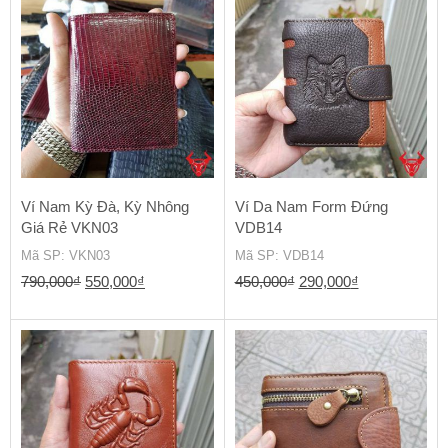
690,000₫.
là:
580,000₫.
Ví Nam Kỳ Đà, Kỳ Nhông
Ví Da Nam Form Đứng
Giá Rẻ VKN03
VDB14
Mã SP
: VKN03
Mã SP
: VDB14
Giá
Giá
Giá
Giá
790,000
₫
550,000
₫
450,000
₫
290,000
₫
gốc
hiện
gốc
hiện
là:
tại
là:
tại
790,000₫.
là:
450,000₫.
là:
550,000₫.
290,000₫.