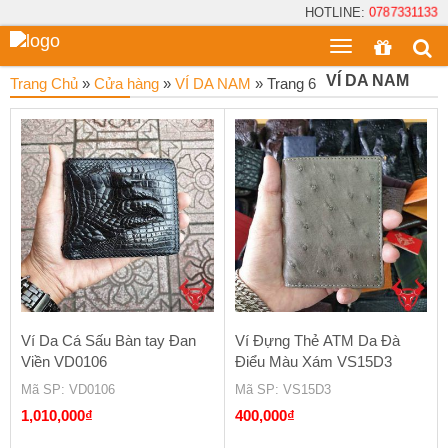
HOTLINE:
0787331133
Toggle
menu
VÍ DA NAM
Trang Chủ
»
Cửa hàng
»
VÍ DA NAM
»
Trang 6
Ví Da Cá Sấu Bàn tay Đan
Ví Đựng Thẻ ATM Da Đà
Viền VD0106
Điểu Màu Xám VS15D3
Mã SP
: VD0106
Mã SP
: VS15D3
1,010,000
₫
400,000
₫