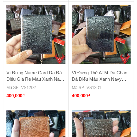
Ví Đựng Name Card Da Đà
Ví Đựng Thẻ ATM Da Chân
Điểu Giá Rẻ Màu Xanh Navy
Đà Điểu Màu Xanh Navy
VS12D2
VS12D1
Mã SP
: VS12D2
Mã SP
: VS12D1
400,000
₫
400,000
₫