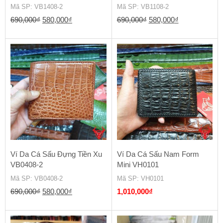
Mã SP
: VB1408-2
Mã SP
: VB1108-2
Giá
Giá
Giá
Giá
690,000
₫
580,000
₫
690,000
₫
580,000
₫
gốc
hiện
gốc
hiện
là:
tại
là:
tại
690,000₫.
là:
690,000₫.
là:
580,000₫.
580,000₫.
Ví Da Cá Sấu Đựng Tiền Xu
Ví Da Cá Sấu Nam Form
VB0408-2
Mini VH0101
Mã SP
: VB0408-2
Mã SP
: VH0101
Giá
Giá
690,000
₫
580,000
₫
1,010,000
₫
gốc
hiện
là:
tại