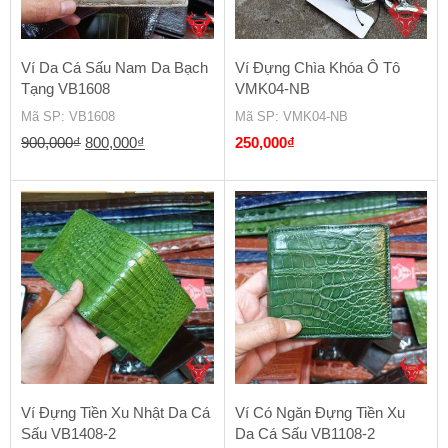
Ví Da Cá Sấu Nam Da Bạch
Ví Đựng Chìa Khóa Ô Tô
Tạng VB1608
VMK04-NB
Mã SP
: VB1608
Mã SP
: VMK04-NB
Giá
Giá
900,000
₫
800,000
₫
250,000
₫
gốc
hiện
là:
tại
900,000₫.
là:
800,000₫.
Ví Đựng Tiền Xu Nhật Da Cá
Ví Có Ngăn Đựng Tiền Xu
Sấu VB1408-2
Da Cá Sấu VB1108-2