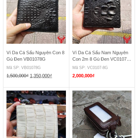
Ví Da Cá Sấu Nguyên Con 8
Ví Da Cá Sấu Nam Nguyên
Gù Đen VB01078G
Con 2m 8 Gù Đen VC0107-
8G
Mã SP
: VB01078G
Mã SP
: VC0107-8G
Giá
Giá
1,500,000
₫
1,350,000
₫
2,000,000
₫
gốc
hiện
là:
tại
1,500,000₫.
là:
1,350,000₫.