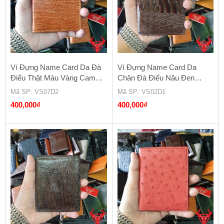
Ví Đựng Name Card Da Đà
Ví Đựng Name Card Da
Điểu Thật Màu Vàng Cam
Chân Đà Điểu Nâu Đen
VS07D2
VS02D1
Mã SP
: VS07D2
Mã SP
: VS02D1
400,000
₫
400,000
₫