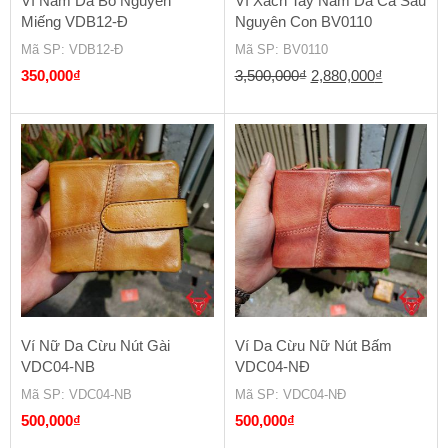
Ví Nam Da Bò Nguyên
Ví Xách Tay Nam Da Cá Sấu
Miếng VDB12-Đ
Nguyên Con BV0110
Mã SP
: VDB12-Đ
Mã SP
: BV0110
Giá
Giá
350,000
₫
3,500,000
₫
2,880,000
₫
gốc
hiện
là:
tại
3,500,000₫.
là:
2,880,000
Ví Nữ Da Cừu Nút Gài
Ví Da Cừu Nữ Nút Bấm
VDC04-NB
VDC04-NĐ
Mã SP
: VDC04-NB
Mã SP
: VDC04-NĐ
500,000
₫
500,000
₫