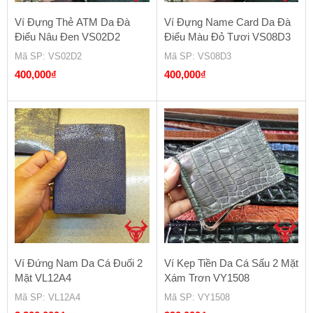
Ví Đựng Thẻ ATM Da Đà
Ví Đựng Name Card Da Đà
Điểu Nâu Đen VS02D2
Điểu Màu Đỏ Tươi VS08D3
Mã SP
: VS02D2
Mã SP
: VS08D3
400,000
₫
400,000
₫
Ví Đứng Nam Da Cá Đuối 2
Ví Kẹp Tiền Da Cá Sấu 2 Mặt
Mặt VL12A4
Xám Trơn VY1508
Mã SP
: VL12A4
Mã SP
: VY1508