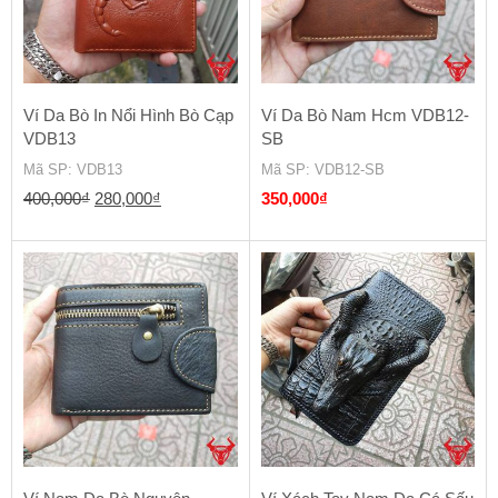
Ví Da Bò In Nổi Hình Bò Cạp
Ví Da Bò Nam Hcm VDB12-
VDB13
SB
Mã SP
: VDB13
Mã SP
: VDB12-SB
Giá
Giá
400,000
₫
280,000
₫
350,000
₫
gốc
hiện
là:
tại
400,000₫.
là:
280,000₫.