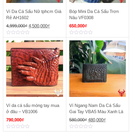
Ví Da Cá Sấu Nữ tphcm Giá
Bóp Mini Da Cá Sấu Trơn
Rẻ AH1602
Nâu VF0308
Giá
Giá
4,999,000
₫
4,500,000
₫
650,000
₫
gốc
hiện
0
0
là:
tại
out
out
of
of
4,999,000₫.
là:
5
5
4,500,000₫.
Ví da cá sấu móng tay mua
Ví Ngang Nam Da Cá Sấu
ở đâu – VB1006
Gai Tay VBA5 Màu Xanh Lá
Giá
Giá
790,000
₫
580,000
₫
480,000
₫
gốc
hiện