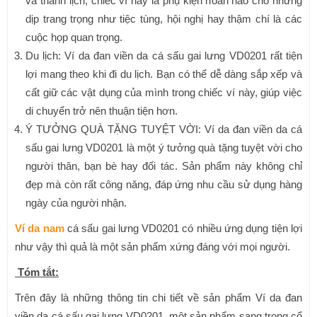
và thanh lịch, chiếc ví này là phụ kiện hoàn hảo cho những
dịp trang trọng như tiệc tùng, hội nghị hay thậm chí là các
cuộc họp quan trọng.
Du lịch: Ví da đan viền da cá sấu gai lưng VD0201 rất tiện
lợi mang theo khi đi du lịch. Bạn có thể dễ dàng sắp xếp và
cất giữ các vật dụng của mình trong chiếc ví này, giúp việc
di chuyển trở nên thuận tiện hơn.
Ý TƯỞNG QUÀ TẶNG TUYỆT VỜI: Ví da đan viền da cá
sấu gai lưng VD0201 là một ý tưởng quà tặng tuyệt vời cho
người thân, bạn bè hay đối tác. Sản phẩm này không chỉ
đẹp mà còn rất công năng, đáp ứng nhu cầu sử dụng hàng
ngày của người nhận.
Ví da nam
cá sấu gai lưng VD0201 có nhiều ứng dụng tiện lợi
như vậy thì quả là một sản phẩm xứng đáng với mọi người.
Tóm tắt:
Trên đây là những thông tin chi tiết về sản phẩm Ví da đan
viền da cá sấu gai lưng VD0201, một sản phẩm sang trọng cổ