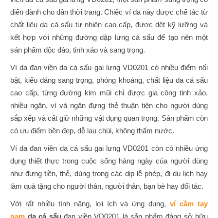
điển dành cho dân thời trang. Chiếc ví da này được chế tác từ
chất liệu da cá sấu tự nhiên cao cấp, được dệt kỹ lưỡng và
kết hợp với những đường dập lưng cá sấu để tạo nên một
sản phẩm độc đáo, tinh xảo và sang trọng.
Ví da đan viền da cá sấu gai lưng VD0201 có nhiều điểm nổi
bật, kiểu dáng sang trọng, phóng khoáng, chất liệu da cá sấu
cao cấp, từng đường kim mũi chỉ được gia công tinh xảo,
nhiều ngăn, ví và ngăn đựng thẻ thuận tiện cho người dùng
sắp xếp và cất giữ những vật dụng quan trọng. Sản phẩm còn
có ưu điểm bền đẹp, dễ lau chùi, không thấm nước.
Ví da đan viền da cá sấu gai lưng VD0201 còn có nhiều ứng
dụng thiết thực trong cuộc sống hàng ngày của người dùng
như đựng tiền, thẻ, dùng trong các dịp lễ phép, đi du lịch hay
làm quà tặng cho người thân, người thân, bạn bè hay đối tác.
Với rất nhiều tính năng, lợi ích và ứng dụng,
ví cầm tay
nam
da cá sấu
đan viền VD0201 là sản phẩm đáng sở hữu