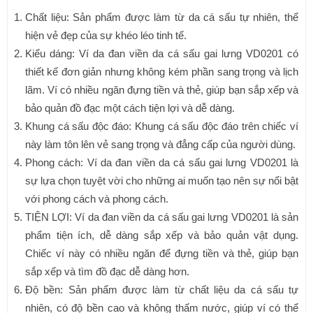
Chất liệu: Sản phẩm được làm từ da cá sấu tự nhiên, thể
hiện vẻ đẹp của sự khéo léo tinh tế.
Kiểu dáng: Ví da đan viền da cá sấu gai lưng VD0201 có
thiết kế đơn giản nhưng không kém phần sang trọng và lịch
lãm. Ví có nhiều ngăn đựng tiền và thẻ, giúp bạn sắp xếp và
bảo quản đồ đạc một cách tiện lợi và dễ dàng.
Khung cá sấu độc đáo: Khung cá sấu độc đáo trên chiếc ví
này làm tôn lên vẻ sang trọng và đẳng cấp của người dùng.
Phong cách: Ví da đan viền da cá sấu gai lưng VD0201 là
sự lựa chọn tuyệt vời cho những ai muốn tạo nên sự nổi bật
với phong cách và phong cách.
TIỆN LỢI: Ví da đan viền da cá sấu gai lưng VD0201 là sản
phẩm tiện ích, dễ dàng sắp xếp và bảo quản vật dụng.
Chiếc ví này có nhiều ngăn để đựng tiền và thẻ, giúp bạn
sắp xếp và tìm đồ đạc dễ dàng hơn.
Độ bền: Sản phẩm được làm từ chất liệu da cá sấu tự
nhiên, có độ bền cao và không thấm nước, giúp ví có thể