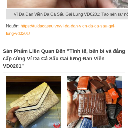
Ví Da Đan Viền Da Cá Sấu Gai Lưng VD0201: Tạo nên sự nổi
Nguồn:
https://tuidacasau.vn/vi-da-dan-vien-da-ca-sau-gai-
lung-vd0201/
Sản Phẩm Liên Quan Đến
"
Tinh tế, bền bỉ và đẳng
cấp cùng Ví Da Cá Sấu Gai lưng Đan Viền
VD0201
"