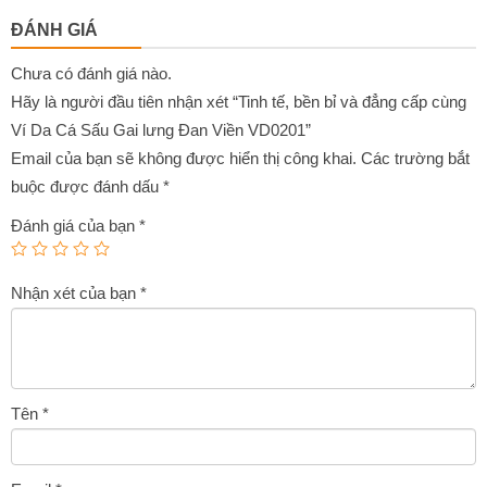
0
0
là:
tại
out
out
ĐÁNH GIÁ
of
of
580,000₫.
là:
5
5
480,000₫.
Chưa có đánh giá nào.
Hãy là người đầu tiên nhận xét “Tinh tế, bền bỉ và đẳng cấp cùng
Ví Da Cá Sấu Gai lưng Đan Viền VD0201”
Email của bạn sẽ không được hiển thị công khai.
Các trường bắt
buộc được đánh dấu
*
Đánh giá của bạn
*
Nhận xét của bạn
*
Tên
*