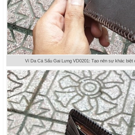
Ví Da Cá Sấu Gai Lưng VD0201: Tạo nên sự khác biệt 