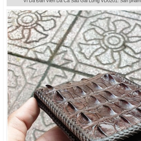
Ví Da Đan Viền Da Cá Sấu Gai Lưng VD0201: Sản phẩm độ