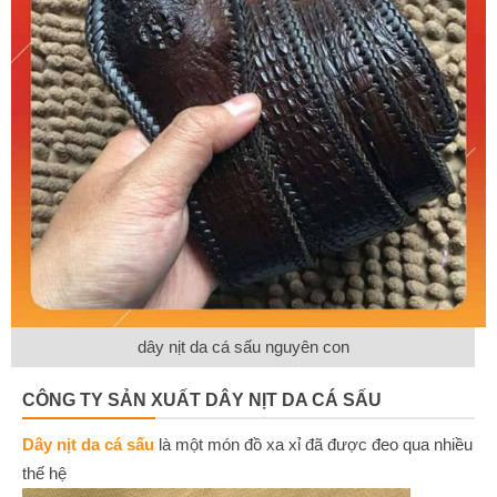
dây nịt da cá sấu nguyên con
CÔNG TY SẢN XUẤT DÂY NỊT DA CÁ SẤU
Dây nịt da cá sấu
là một món đồ xa xỉ đã được đeo qua nhiều
thế hệ