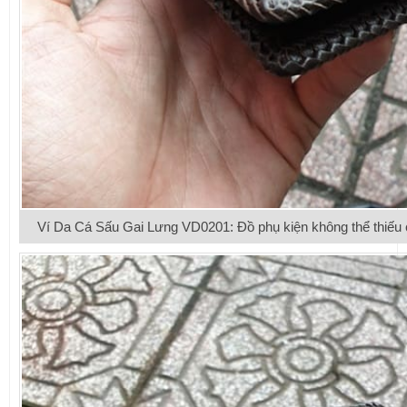
Ví Da Cá Sấu Gai Lưng VD0201: Đồ phụ kiện không thể thiếu c