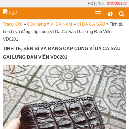
HOTLINE:
0787331133
Toggle
menu
Trang Chủ
»
Cửa hàng
»
VÍ DA NAM
»
VÍ DA CÁ SẤU
»
Tinh tế,
bền bỉ và đẳng cấp cùng Ví Da Cá Sấu Gai lưng Đan Viền
VD0201
TINH TẾ, BỀN BỈ VÀ ĐẲNG CẤP CÙNG VÍ DA CÁ SẤU
GAI LƯNG ĐAN VIỀN VD0201