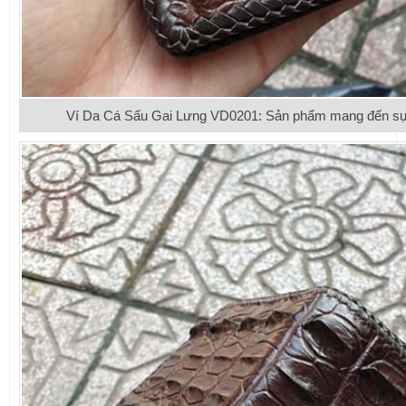
Ví Da Cá Sấu Gai Lưng VD0201: Sản phẩm mang đến sự