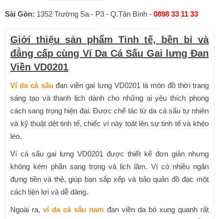
là:
tại
Sài Gòn:
1352 Trường Sa - P3 - Q.Tân Bình -
0898 33 11 33
950,000₫.
là:
Giới thiệu sản phẩm Tinh tế, bền bỉ và
800,000₫.
đẳng cấp cùng Ví Da Cá Sấu Gai lưng Đan
Viền VD0201
Ví da cá sấu
đan viền gai lưng VD0201 là món đồ thời trang
sáng tạo và thanh lịch dành cho những ai yêu thích phong
cách sang trọng hiện đại. Được chế tác từ da cá sấu tự nhiên
và kỹ thuật dệt tinh tế, chiếc ví này toát lên sự tinh tế và khéo
léo.
Ví cá sấu gai lưng VD0201 được thiết kế đơn giản nhưng
không kém phần sang trọng và lịch lãm. Ví có nhiều ngăn
đựng tiền và thẻ, giúp bạn sắp xếp và bảo quản đồ đạc một
cách tiện lợi và dễ dàng.
Ngoài ra,
ví da cá sấu nam
đan viền da bò xung quanh rất