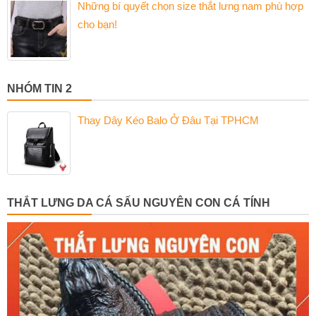
Những bí quyết chọn size thắt lưng nam phù hợp
cho bạn!
NHÓM TIN 2
Thay Dây Kéo Balo Ở Đâu Tại TPHCM
THẮT LƯNG DA CÁ SẤU NGUYÊN CON CÁ TÍNH