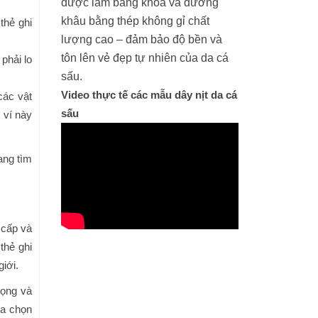
được làm bằng khóa và đường
khâu bằng thép không gỉ chất
thẻ ghi
lượng cao – đảm bảo độ bền và
tôn lên vẻ đẹp tự nhiên của da cá
phải lo
sấu.
Video thực tế các mẫu dây nịt da cá
ác vật
sấu
 ví này
ang tìm
 cấp và
thẻ ghi
iới.
rọng và
ựa chọn