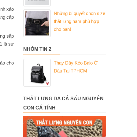
inh xảo
Những bí quyết chọn size
ẳng cấp
thắt lưng nam phù hợp
cho bạn!
àng sắp
1 là sự
NHÓM TIN 2
hảo cho
Thay Dây Kéo Balo Ở
Đâu Tại TPHCM
THẮT LƯNG DA CÁ SẤU NGUYÊN
CON CÁ TÍNH