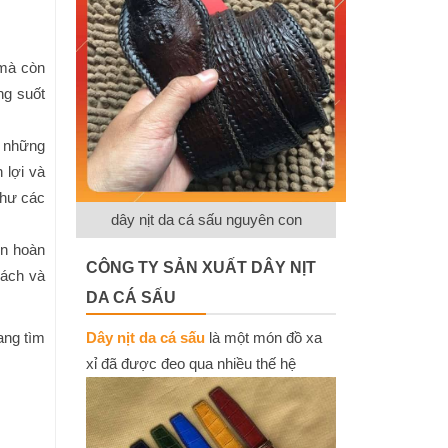
 mà còn
ng suốt
i những
 lợi và
như các
dây nịt da cá sấu nguyên con
ọn hoàn
CÔNG TY SẢN XUẤT DÂY NỊT
cách và
DA CÁ SẤU
ang tìm
Dây nịt da cá sấu
là một món đồ xa
xỉ đã được đeo qua nhiều thế hệ