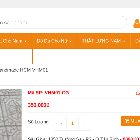
a Cho Nam
Đồ Da Cho Nữ
THẮT LƯNG NAM
Đ
ÀY DA NAM
Phụ Kiện
Handmade HCM VHM01
Mã SP: VHM01-CG
C
350,000
₫
MUA
Số Lượng
-
+
Sài Gòn:
1352 Trường Sa - P3 - Q.Tân Bình -
0898 33