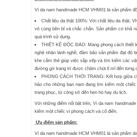
Ví da nam handmade HCM VHM01 là sản phẩm đồ da
Chất liệu da thật 100%: Với chất liệu da thật
vô cùng bền bỉ và chắc chắn. Sản phẩm có khả nă
quá trình sử dụng.
THIẾT KẾ ĐỘC ĐÁO: Mang phong cách thiết kế 
nghệ nhân lành nghề, đảm bảo sản phẩm đạt độ tin
khe cắm thẻ giúp việc sắp xếp và tìm kiếm các vậ
đường gờ trang trí được chăm chút tỉ mỉ đến từng c
PHONG CÁCH THỜI TRANG: Kết hợp giữa chất l
hảo cho những bạn nam đang tìm kiếm một chiếc 
trang phục, từ công sở đến hẹn hò hay du lịch.
Với những điểm nổi bật trên, Ví da nam handmad
kiếm một chiếc ví phong cách và cổ điển.
Ưu điểm sản phẩm:
Ví da nam handmade HCM VHM01 là sản phẩm da th