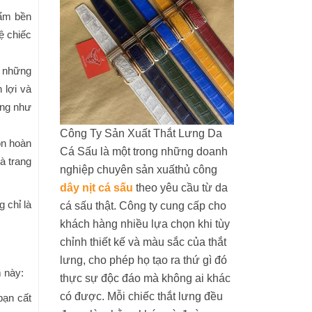
hẩm bền
ệ chiếc
i những
 lợi và
ũng như
Công Ty Sản Xuất Thắt Lưng Da
ọn hoàn
Cá Sấu là một trong những doanh
à trang
nghiệp chuyên sản xuấthủ công
dây nịt cá sấu
theo yêu cầu từ da
 chỉ là
cá sấu thật. Công ty cung cấp cho
khách hàng nhiều lựa chọn khi tùy
chỉnh thiết kế và màu sắc của thắt
lưng, cho phép họ tạo ra thứ gì đó
 này:
thực sự độc đáo mà không ai khác
có được. Mỗi chiếc thắt lưng đều
bạn cất