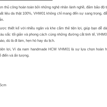
 làm thủ công hoàn toàn bởi những nghệ nhân lành nghề, đảm bảo độ t
ất liệu da thật 100%, VHM01 không chỉ mang đến sự sang trọng, đ
ắn.
ợc thiết kế với nhiều ngăn và khe cắm thẻ tiện lợi, giúp bạn dễ d
àu sắc tối giản và phong cách cùng những đường cắt tinh tế, VHM0
o, dù là đi làm, hẹn hò hay du lịch.
ự tiện lợi, Ví da nam handmade HCM VHM01 là sự lựa chọn hoàn 
ổ điển và ấn tượng.
,5cm