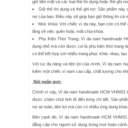
giữ tiền mặt và các loại thẻ tín dụng hoặc thẻ ghi nợ
Giữ thẻ tín dụng và thẻ ghi nợ: Sản phẩm này c
nợ của bạn. Điều này sẽ giúp bạn giữ thông tin cá 
Móc khóa: Với chiếc ví da này, bạn còn có thể
lắng về việc quên hoặc mất chìa khóa.
Phụ Kiện Thời Trang: Ví da nam handmade H
dụng nhỏ mà còn được coi là phụ kiện thời trang dà
có thể kết hợp với nhiều trang phục khác nhau, tạo
Với sự đa năng và tiện lợi của mình, Ví da nam
kiếm một chiếc ví nam cao cấp, chất lượng cho nh
Nói ngắn gọn:
Chính vì vậy, Ví da nam handmade HCM VHM01 là m
được chăm chút tinh tế đến từng chi tiết. Sản phẩ
nợ an toàn, tiện lợi mà còn có nhiều ứng dụng khá
Bên cạnh đó, Ví da nam handmade HCM VHM01 kết
đẳng cấp cho người sử dụng trong mọi hoàn cảnh. 