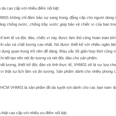
 cao cấp với nhiều điểm nổi bật:
, VHM01 không chỉ đảm bảo sự sang trọng, đẳng cấp cho người dùng
ng chống nước, chống trầy xước giúp bảo vệ chiếc ví của bạn tro
tinh tế và độc đáo, chiếc ví này được làm thủ công hoàn toàn bở
h xảo và chất lượng cao nhất. Nó được thiết kế với nhiều ngăn tiện
t dụng quan trọng trở nên dễ dàng. Màu sắc tối giản hợp thời cũng 
hi tiết tạo nên nét ấn tượng và nét độc đáo cho sản phẩm.
ượng, thiết kế độc đáo và tính thực tế, VHM01 sẽ là sự lựa ch
ví thật sự lịch lãm và ấn tượng. Sản phẩm dành cho nhiều phong 
e HCM VHM01 là sản phẩm đồ da tuyệt vời dành cho các bạn nam đ
ật cao cấp với nhiều ưu điểm nổi bật: