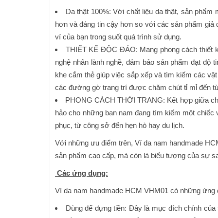
Da thật 100%: Với chất liệu da thật, sản phẩm
hơn và đáng tin cậy hơn so với các sản phẩm giả
ví của bạn trong suốt quá trình sử dụng.
THIẾT KẾ ĐỘC ĐÁO: Mang phong cách thiết kế 
nghệ nhân lành nghề, đảm bảo sản phẩm đạt độ tin
khe cắm thẻ giúp việc sắp xếp và tìm kiếm các vật
các đường gờ trang trí được chăm chút tỉ mỉ đến từ
PHONG CÁCH THỜI TRANG: Kết hợp giữa chất lư
hảo cho những bạn nam đang tìm kiếm một chiếc v
phục, từ công sở đến hẹn hò hay du lịch.
Với những ưu điểm trên, Ví da nam handmade HCM 
sản phẩm cao cấp, mà còn là biểu tượng của sự sa
Các ứng dụng:
Ví da nam handmade HCM VHM01 có những ứng dụng
Dùng để đựng tiền: Đây là mục đích chính của sả