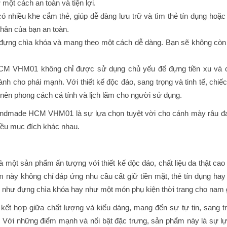
 một cách an toàn và tiện lợi.
ó nhiều khe cắm thẻ, giúp dễ dàng lưu trữ và tìm thẻ tín dụng hoặc 
nhân của bạn an toàn.
 đựng chìa khóa và mang theo một cách dễ dàng. Bạn sẽ không còn 
CM VHM01 không chỉ được sử dụng chủ yếu để đựng tiền xu và c
nh cho phái mạnh. Với thiết kế độc đáo, sang trọng và tinh tế, chiếc
 nên phong cách cá tính và lịch lãm cho người sử dụng.
 handmade HCM VHM01 là sự lựa chọn tuyệt vời cho cánh mày râu đ
iều mục đích khác nhau.
ột sản phẩm ấn tượng với thiết kế độc đáo, chất liệu da thật cao
m này không chỉ đáp ứng nhu cầu cất giữ tiền mặt, thẻ tín dụng hay 
c như đựng chìa khóa hay như một món phụ kiện thời trang cho nam g
 hợp giữa chất lượng và kiểu dáng, mang đến sự tự tin, sang t
Với những điểm mạnh và nổi bật đặc trưng, ​​sản phẩm này là sự l