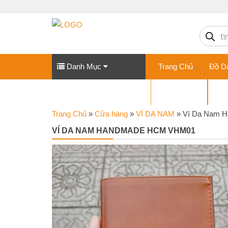
Tìm
kiếm
sản
phẩm
Danh Mục
Trang Chủ
Đồ D
VÍ DA NỮ
GI
Trang Chủ
»
Cửa hàng
»
VÍ DA NAM
»
Ví Da Nam 
VÍ DA NAM HANDMADE HCM VHM01