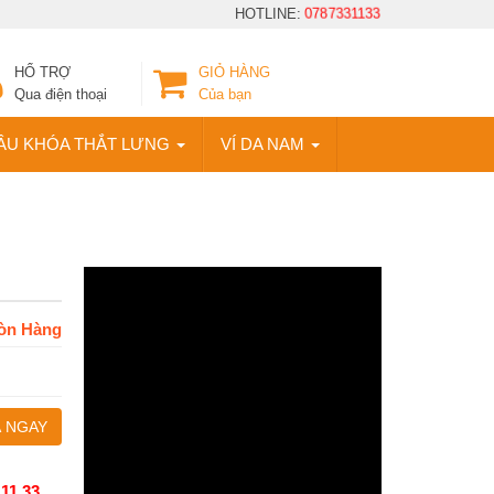
HOTLINE:
0787331133
HỔ TRỢ
GIỎ HÀNG
Qua điện thoại
Của bạn
ẦU KHÓA THẮT LƯNG
VÍ DA NAM
òn Hàng
 NGAY
 11 33