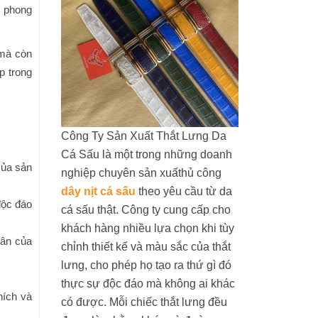
n phong
 mà còn
p trong
Công Ty Sản Xuất Thắt Lưng Da
Cá Sấu là một trong những doanh
của sản
nghiệp chuyên sản xuấthủ công
dây nịt cá sấu
theo yêu cầu từ da
 độc đáo
cá sấu thật. Công ty cung cấp cho
khách hàng nhiều lựa chọn khi tùy
hân của
chỉnh thiết kế và màu sắc của thắt
lưng, cho phép họ tạo ra thứ gì đó
thực sự độc đáo mà không ai khác
hích và
có được. Mỗi chiếc thắt lưng đều