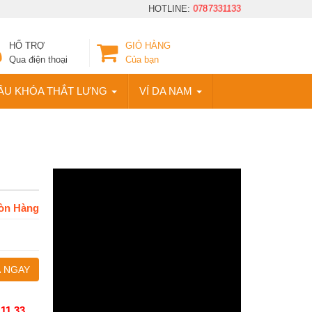
HOTLINE:
0787331133
HỔ TRỢ
GIỎ HÀNG
Qua điện thoại
Của bạn
ẦU KHÓA THẮT LƯNG
VÍ DA NAM
òn Hàng
 NGAY
 11 33