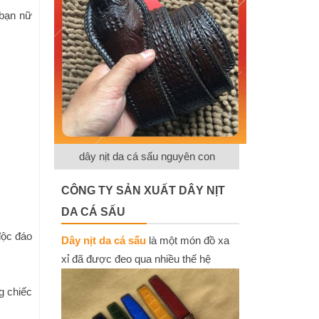
 bạn nữ
dây nịt da cá sấu nguyên con
CÔNG TY SẢN XUẤT DÂY NỊT
DA CÁ SẤU
độc đáo
Dây nịt da cá sấu
là một món đồ xa
xỉ đã được đeo qua nhiều thế hệ
g chiếc