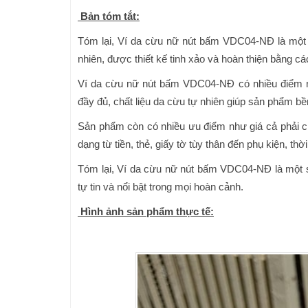
Bản tóm tắt:
Tóm lại, Ví da cừu nữ nút bấm VDC04-NĐ là một s
nhiên, được thiết kế tinh xảo và hoàn thiện bằng cá
Ví da cừu nữ nút bấm VDC04-NĐ có nhiều điểm nổ
đầy đủ, chất liệu da cừu tự nhiên giúp sản phẩm bề
Sản phẩm còn có nhiều ưu điểm như giá cả phải c
dạng từ tiền, thẻ, giấy tờ tùy thân đến phụ kiện, th
Tóm lại, Ví da cừu nữ nút bấm VDC04-NĐ là một 
tự tin và nổi bật trong mọi hoàn cảnh.
Hình ảnh sản phẩm thực tế: