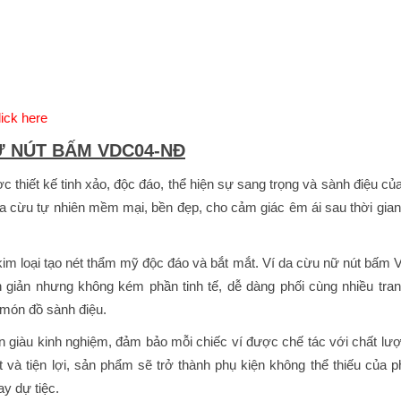
ick here
NỮ NÚT BẤM VDC04-NĐ
hiết kế tinh xảo, độc đáo, thể hiện sự sang trọng và sành điệu củ
da cừu tự nhiên mềm mại, bền đẹp, cho cảm giác êm ái sau thời gian
 kim loại tạo nét thẩm mỹ độc đáo và bắt mắt. Ví da cừu nữ nút bấm
 giản nhưng không kém phần tinh tế, dễ dàng phối cùng nhiều tra
món đồ sành điệu.
giàu kinh nghiệm, đảm bảo mỗi chiếc ví được chế tác với chất lư
ạt và tiện lợi, sản phẩm sẽ trở thành phụ kiện không thể thiếu của p
y dự tiệc.