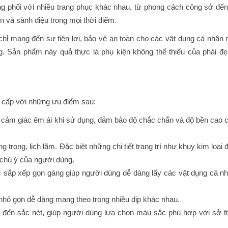
 phối với nhiều trang phục khác nhau, từ phong cách công sở đế
in và sành điệu trong mọi thời điểm.
ỉ mang đến sự tiện lợi, bảo vệ an toàn cho các vật dụng cá nhân
g. Sản phẩm này quả thực là phụ kiện không thể thiếu của phái đẹ
cấp với những ưu điểm sau:
o cảm giác êm ái khi sử dụng, đảm bảo độ chắc chắn và độ bền cao 
g trọng, lịch lãm. Đặc biệt những chi tiết trang trí như khuy kim loại
 chú ý của người dùng.
ược sắp xếp gọn gàng giúp người dùng dễ dàng lấy các vật dụng cá n
hỏ gọn dễ dàng mang theo trong nhiều dịp khác nhau.
 đến sắc nét, giúp người dùng lựa chọn màu sắc phù hợp với sở t