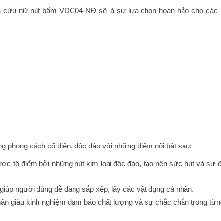
í da cừu nữ nút bấm VDC04-NĐ sẽ là sự lựa chọn hoàn hảo cho các
phong cách cổ điển, độc đáo với những điểm nổi bật sau:
được tô điểm bởi những nút kim loại độc đáo, tạo nên sức hút và sự 
tờ giúp người dùng dễ dàng sắp xếp, lấy các vật dụng cá nhân.
n giàu kinh nghiệm đảm bảo chất lượng và sự chắc chắn trong từn