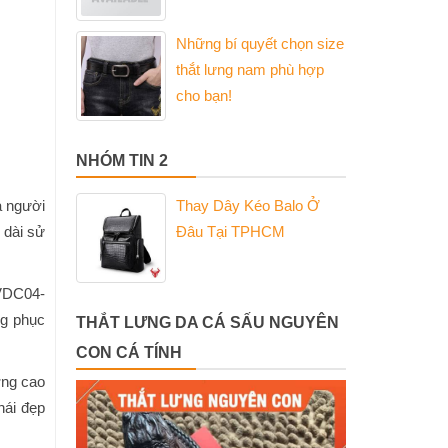
Những bí quyết chọn size
thắt lưng nam phù hợp
cho bạn!
NHÓM TIN 2
a người
Thay Dây Kéo Balo Ở
 dài sử
Đâu Tại TPHCM
 VDC04-
ng phục
THẮT LƯNG DA CÁ SẤU NGUYÊN
CON CÁ TÍNH
ợng cao
hái đẹp