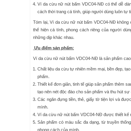
Ví da cừu nữ nút bấm VDC04-NĐ có thể dễ dàng
cách thời trang cá tính, giúp người dùng luôn tự t
Tóm lại, Ví da cừu nữ nút bấm VDC04-NĐ không ch
thể hiện cá tính, phong cách riêng của người dùn
những dịp khác nhau.
Ưu điểm sản phẩm:
Ví da cừu nữ nút bấm VDC04-NĐ là sản phẩm cao 
Chất liệu da cừu tự nhiên mềm mại, bền đẹp, tạ
phẩm.
Thiết kế đơn giản, tinh tế giúp sản phẩm thêm san
tạo nên nét độc đáo cho sản phẩm và thu hút sự
Các ngăn đựng tiền, thẻ, giấy tờ tiện lợi và đ
mình.
Ví da cừu nữ nút bấm VDC04-NĐ được thiết kế n
Sản phẩm có màu sắc đa dạng, từ truyền thống
phong cách của mình.