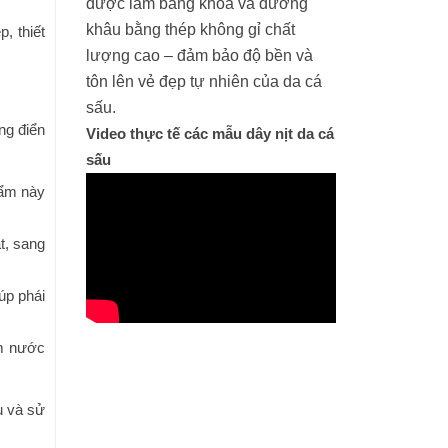
được làm bằng khóa và đường
khâu bằng thép không gỉ chất
, thiết
lượng cao – đảm bảo độ bền và
tôn lên vẻ đẹp tự nhiên của da cá
sấu.
ng điển
Video thực tế các mẫu dây nịt da cá
sấu
hẩm này
t, sang
úp phái
ấm nước
u và sử