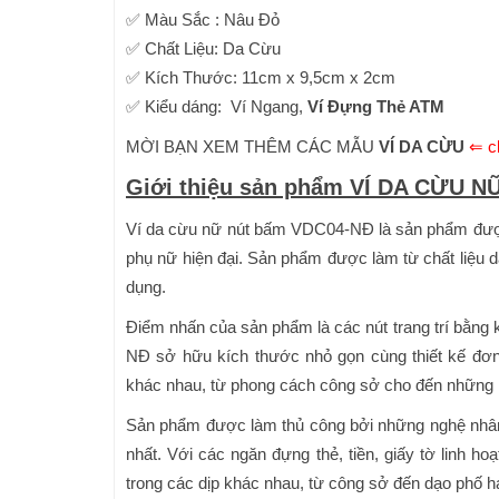
✅ Màu Sắc : Nâu Đỏ
✅ Chất Liệu: Da Cừu
✅ Kích Thước: 11cm x 9,5cm x 2cm
✅ Kiểu dáng: Ví Ngang,
Ví Đựng Thẻ ATM
MỜI BẠN XEM THÊM CÁC MẪU
VÍ DA CỪU
⇐ cl
Giới thiệu sản phẩm VÍ DA CỪU 
Ví da cừu nữ nút bấm VDC04-NĐ là sản phẩm được t
phụ nữ hiện đại. Sản phẩm được làm từ chất liệu 
dụng.
Điểm nhấn của sản phẩm là các nút trang trí bằng
NĐ sở hữu kích thước nhỏ gọn cùng thiết kế đơn
khác nhau, từ phong cách công sở cho đến những 
Sản phẩm được làm thủ công bởi những nghệ nhân 
nhất. Với các ngăn đựng thẻ, tiền, giấy tờ linh ho
trong các dịp khác nhau, từ công sở đến dạo phố ha