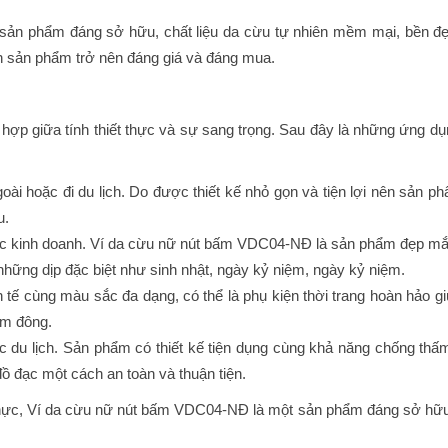
ản phẩm đáng sở hữu, chất liệu da cừu tự nhiên mềm mại, bền đẹp
iến sản phẩm trở nên đáng giá và đáng mua.
p giữa tính thiết thực và sự sang trọng. Sau đây là những ứng dụ
ngoài hoặc đi du lịch. Do được thiết kế nhỏ gọn và tiện lợi nên sản p
u.
tác kinh doanh. Ví da cừu nữ nút bấm VDC04-NĐ là sản phẩm đẹp mắ
những dịp đặc biệt như sinh nhật, ngày kỷ niệm, ngày kỷ niệm.
nh tế cùng màu sắc đa dạng, có thể là phụ kiện thời trang hoàn hảo gi
ám đông.
c du lịch. Sản phẩm có thiết kế tiện dụng cùng khả năng chống th
ồ đạc một cách an toàn và thuận tiện.
t thực, Ví da cừu nữ nút bấm VDC04-NĐ là một sản phẩm đáng sở hữ