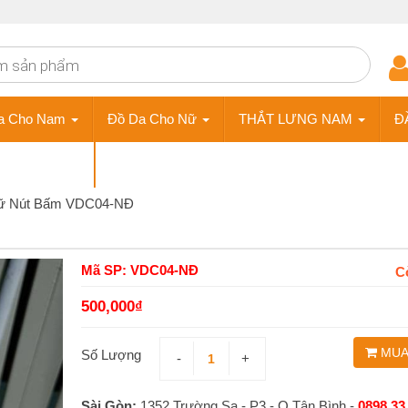
a Cho Nam
Đồ Da Cho Nữ
THẮT LƯNG NAM
Đ
ÀY DA NAM
Phụ Kiện
Nữ Nút Bấm VDC04-NĐ
Mã SP: VDC04-NĐ
C
500,000
₫
MUA
Số Lượng
-
+
Sài Gòn:
1352 Trường Sa - P3 - Q.Tân Bình -
0898 33