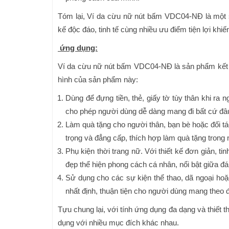
Tóm lại, Ví da cừu nữ nút bấm VDC04-NĐ là một s
kế độc đáo, tinh tế cùng nhiều ưu điểm tiện lợi kh
ứng dụng:
Ví da cừu nữ nút bấm VDC04-NĐ là sản phẩm kết hợ
hình của sản phẩm này:
Dùng để đựng tiền, thẻ, giấy tờ tùy thân khi ra 
cho phép người dùng dễ dàng mang đi bất cứ đâ
Làm quà tặng cho người thân, bạn bè hoặc đối 
trọng và đẳng cấp, thích hợp làm quà tặng trong 
Phụ kiện thời trang nữ. Với thiết kế đơn giản, ti
đẹp thể hiện phong cách cá nhân, nổi bật giữa đ
Sử dụng cho các sự kiện thể thao, dã ngoại hoặ
nhất định, thuận tiện cho người dùng mang theo đ
Tựu chung lại, với tính ứng dụng đa dạng và thiế
dụng với nhiều mục đích khác nhau.