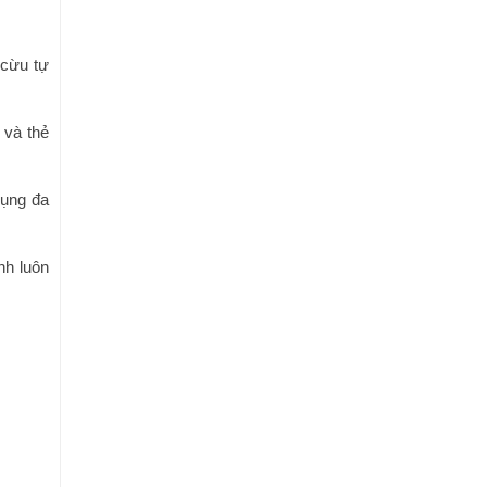
 cừu tự
 và thẻ
dụng đa
nh luôn