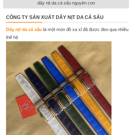
dây nịt da cá sấu nguyên con
CÔNG TY SẢN XUẤT DÂY NỊT DA CÁ SẤU
Dây nịt da cá sấu
là một món đồ xa xỉ đã được đeo qua nhiều
thế hệ