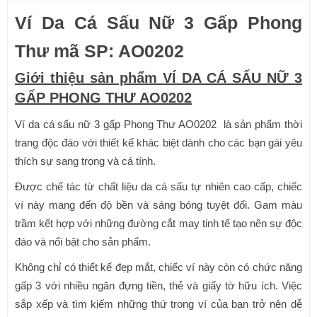
Ví Da Cá Sấu Nữ 3 Gấp Phong
4,000,000₫.
Thư mã SP: AO0202
Giới thiệu sản phẩm VÍ DA CÁ SẤU NỮ 3
GẤP PHONG THƯ AO0202
Ví da cá sấu nữ 3 gấp Phong Thư AO0202 là sản phẩm thời
trang độc đáo với thiết kế khác biệt dành cho các bạn gái yêu
thích sự sang trọng và cá tính.
Được chế tác từ chất liệu da cá sấu tự nhiên cao cấp, chiếc
ví này mang đến độ bền và sáng bóng tuyệt đối. Gam màu
trầm kết hợp với những đường cắt may tinh tế tạo nên sự độc
đáo và nổi bật cho sản phẩm.
Không chỉ có thiết kế đẹp mắt, chiếc ví này còn có chức năng
gấp 3 với nhiều ngăn đựng tiền, thẻ và giấy tờ hữu ích. Việc
sắp xếp và tìm kiếm những thứ trong ví của bạn trở nên dễ