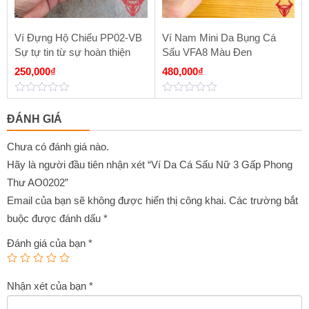
Ví Đựng Hộ Chiếu PP02-VB
Ví Nam Mini Da Bụng Cá
Sự tự tin từ sự hoàn thiện
Sấu VFA8 Màu Đen
250,000
₫
480,000
₫
0
0
out
out
ĐÁNH GIÁ
of
of
5
5
Chưa có đánh giá nào.
Hãy là người đầu tiên nhận xét “Ví Da Cá Sấu Nữ 3 Gấp Phong
Thư AO0202”
Email của bạn sẽ không được hiển thị công khai.
Các trường bắt
buộc được đánh dấu
*
Đánh giá của bạn
*
Nhận xét của bạn
*