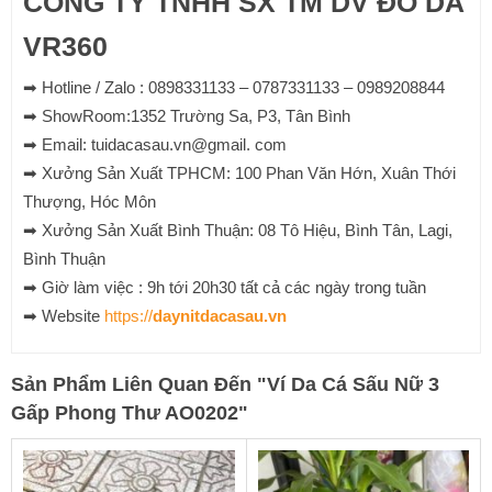
CÔNG TY TNHH SX TM DV ĐỒ DA
VR360
➡ Hotline / Zalo : 0898331133 – 0787331133 – 0989208844
➡ ShowRoom:1352 Trường Sa, P3, Tân Bình
➡ Email: tuidacasau.vn@gmail. com
➡ Xưởng Sản Xuất TPHCM: 100 Phan Văn Hớn, Xuân Thới
Thượng, Hóc Môn
➡ Xưởng Sản Xuất Bình Thuận: 08 Tô Hiệu, Bình Tân, Lagi,
Bình Thuận
➡ Giờ làm việc : 9h tới 20h30 tất cả các ngày trong tuần
➡ Website
https://
daynitdacasau.vn
Sản Phẩm Liên Quan Đến
"
Ví Da Cá Sấu Nữ 3
Gấp Phong Thư AO0202
"