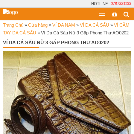
HOTLINE:
0787331133
Toggle
menu
Trang Chủ
»
Cửa hàng
»
VÍ DA NAM
»
VÍ DA CÁ SẤU
»
VÍ CẦM
TAY DA CÁ SẤU
»
Ví Da Cá Sấu Nữ 3 Gấp Phong Thư AO0202
VÍ DA CÁ SẤU NỮ 3 GẤP PHONG THƯ AO0202