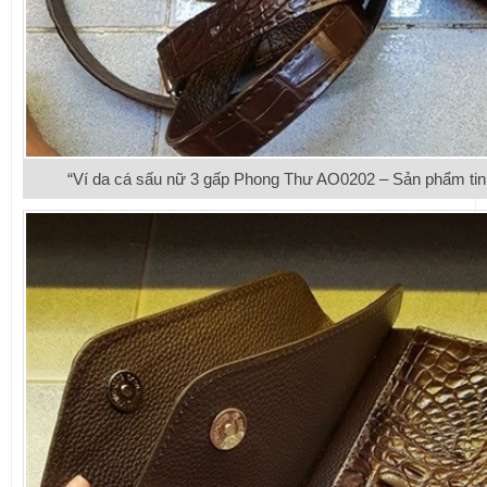
“Ví da cá sấu nữ 3 gấp Phong Thư AO0202 – Sản phẩm tinh