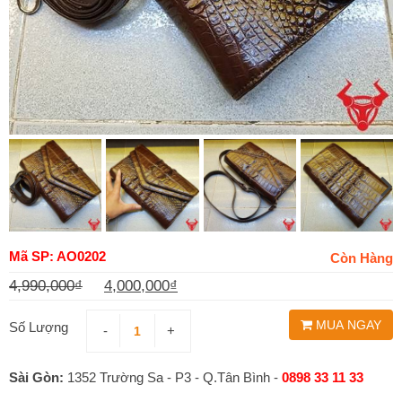
Mã SP: AO0202
Còn Hàng
4,990,000
₫
4,000,000
₫
Giá
Giá
MUA NGAY
gốc
hiện
Số Lượng
-
+
là:
tại
Sài Gòn:
1352 Trường Sa - P3 - Q.Tân Bình -
0898 33 11 33
4,990,000₫.
là: