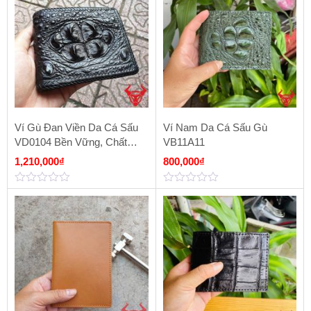
Ví Gù Đan Viền Da Cá Sấu
Ví Nam Da Cá Sấu Gù
VD0104 Bền Vững, Chất
VB11A11
Lượng
1,210,000
₫
800,000
₫
0
0
out
out
of
of
5
5