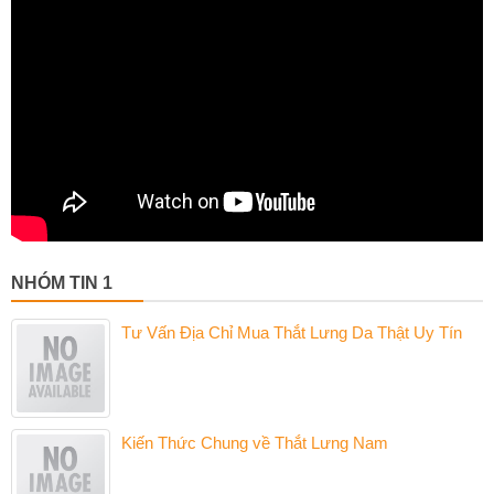
NHÓM TIN 1
Tư Vấn Địa Chỉ Mua Thắt Lưng Da Thật Uy Tín
Kiến Thức Chung về Thắt Lưng Nam