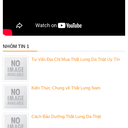
NHÓM TIN 1
Tư Vấn Địa Chỉ Mua Thắt Lưng Da Thật Uy Tín
Kiến Thức Chung về Thắt Lưng Nam
Cách Bảo Dưỡng Thắt Lưng Da Thật