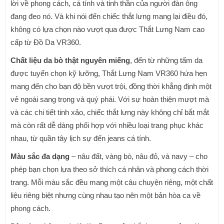
lời về phong cách, cá tính và tinh thần của người đàn ông
đang đeo nó. Và khi nói đến chiếc thắt lưng mang lại điều đó,
không có lựa chọn nào vượt qua được Thắt Lưng Nam cao
cấp từ Đồ Da VR360.
Chất liệu da bò thật nguyên miếng
, đến từ những tấm da
được tuyển chọn kỹ lưỡng, Thắt Lưng Nam VR360 hứa hẹn
mang đến cho bạn độ bền vượt trội, đồng thời khẳng định một
vẻ ngoài sang trọng và quý phái. Với sự hoàn thiện mượt mà
và các chi tiết tinh xảo, chiếc thắt lưng này không chỉ bắt mắt
mà còn rất dễ dàng phối hợp với nhiều loại trang phục khác
nhau, từ quần tây lịch sự đến jeans cá tính.
Màu sắc đa dạng
– nâu đất, vàng bò, nâu đỏ, và navy – cho
phép bạn chọn lựa theo sở thích cá nhân và phong cách thời
trang. Mỗi màu sắc đều mang một câu chuyện riêng, một chất
liệu riêng biệt nhưng cùng nhau tạo nên một bản hòa ca về
phong cách.