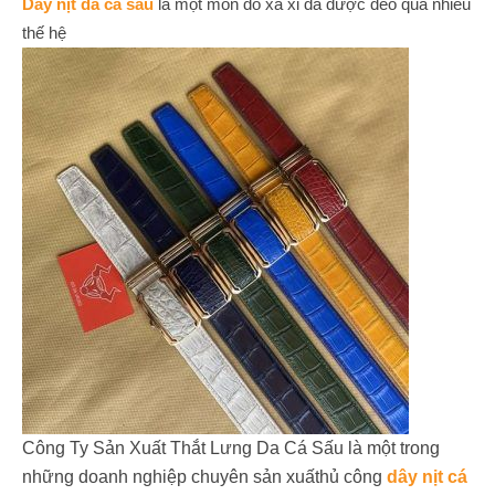
Dây nịt da cá sấu
là một món đồ xa xỉ đã được đeo qua nhiều
thế hệ
Công Ty Sản Xuất Thắt Lưng Da Cá Sấu là một trong
những doanh nghiệp chuyên sản xuấthủ công
dây nịt cá