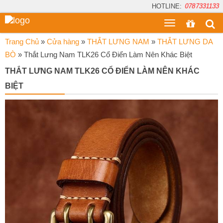
HOTLINE:
0787331133
Toggle
menu
Trang Chủ
»
Cửa hàng
»
THẮT LƯNG NAM
»
THẮT LƯNG DA
BÒ
»
Thắt Lưng Nam TLK26 Cổ Điển Làm Nên Khác Biệt
THẮT LƯNG NAM TLK26 CỔ ĐIỂN LÀM NÊN KHÁC
BIỆT