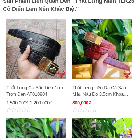
Sản Phẩm Liên Quan Đến
"
Thắt Lưng Nam TLK26
Cổ Điển Làm Nên Khác Biệt
"
Thắt Lưng Cá Sấu Liền 4cm
Thắt Lưng Liền Da Cá Sấu
Trơn Đen AT010804
Màu Nâu Đỏ 3,5cm Khóa
Vàng Hợp Kim
Giá
Giá
1,500,000
₫
1,200,000
₫
800,000
₫
gốc
hiện
0
0
là:
tại
out
out
of
of
1,500,000₫.
là:
5
5
1,200,000₫.