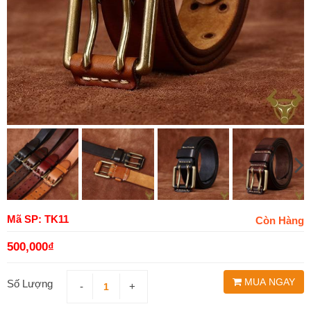
Mã SP: TK11
Còn Hàng
500,000
₫
MUA NGAY
Số Lượng
-
+