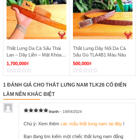
Thắt Lưng Da Cá Sấu Thái
Thắt Lưng Dây Nối Da Cá
Lan – Dây Liền – Mặt Khóa
Sấu Gù TLA4B1 Màu Nâu
Lăn Đồng Đúc TSK4 Màu
1,700,000
₫
500,000
₫
Vàng Cam
0
0
out
out
1 ĐÁNH GIÁ CHO
THẮT LƯNG NAM TLK26 CỔ ĐIỂN
of
of
5
5
LÀM NÊN KHÁC BIỆT
thanh
–
19/04/2024
Được xếp
hạng
5
5
Chú ý: Xem thêm
các mẫu thắt lưng nam tại đây
!
sao
Bạn đang tìm kiếm một chiếc thắt lưng nam đẳng