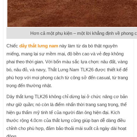
Hơn cả một phụ kiện – một lời khẳng định về phong c
Chiếc
dây thắt lưng nam
này làm từ da bò thật nguyên
miếng, mang lại sự mềm mại, độ bền cao và vẻ đẹp không
phai theo thời gian. Với bốn màu sắc lựa chọn: nâu đất, vàng
bò, nâu đỏ, và navy, Thắt Lưng Nam TLK26 được thiết kế để
phù hợp với mọi phong cách từ công sở đến casual, từ trang
trọng đến thường nhật.
Dây thắt lưng TLK26 không chỉ dừng lại ở chức năng cơ bản
như giữ quần; nó còn là điểm nhấn thời trang sang trọng, thể
hiện gu thẩm mỹ tinh tế của người đàn ông hiện đại. Kích
thước rộng 4.0cm của thắt lưng cũng giúp bạn dễ dàng điều
chỉnh cho phù hợp, đảm bảo thoải mái suốt cả ngày dài hoạt
động.