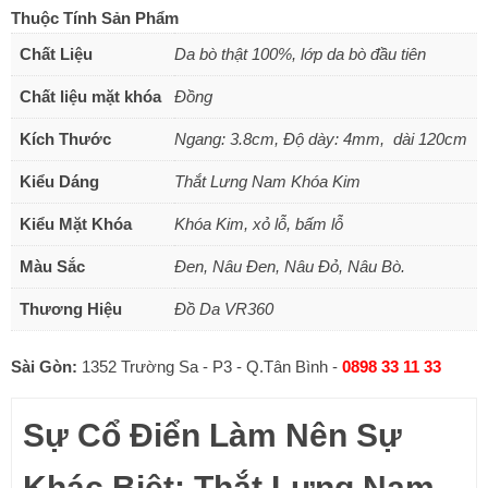
Thuộc Tính Sản Phẩm
Chất Liệu
Da bò thật 100%, lớp da bò đầu tiên
Chất liệu mặt khóa
Đồng
Kích Thước
Ngang: 3.8cm, Độ dày: 4mm, dài 120cm
Kiểu Dáng
Thắt Lưng Nam Khóa Kim
Kiểu Mặt Khóa
Khóa Kim, xỏ lỗ, bấm lỗ
Màu Sắc
Đen, Nâu Đen, Nâu Đỏ, Nâu Bò.
Thương Hiệu
Đồ Da VR360
Sài Gòn:
1352 Trường Sa - P3 - Q.Tân Bình -
0898 33 11 33
Sự Cổ Điển Làm Nên Sự
Khác Biệt: Thắt Lưng Nam