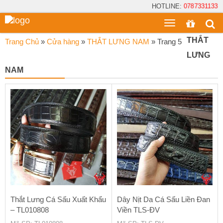
HOTLINE:
0787331133
Toggle
menu
THẮT
Trang Chủ
»
Cửa hàng
»
THẮT LƯNG NAM
»
Trang 5
LƯNG
NAM
Thắt Lưng Cá Sấu Xuất Khẩu
Dây Nịt Da Cá Sấu Liền Đan
– TL010808
Viền TLS-ĐV