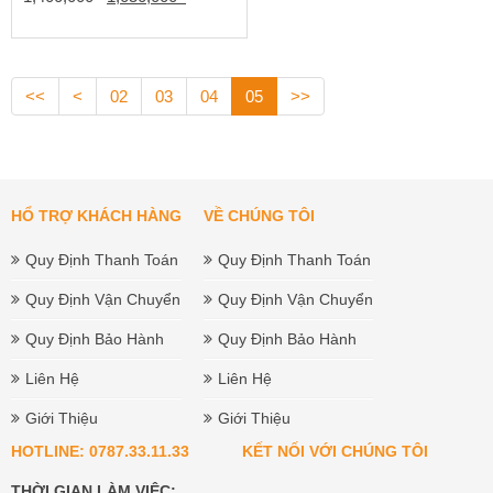
gốc
hiện
là:
tại
1,400,000₫.
là:
<<
<
02
03
04
05
>>
1,050,000₫.
HỔ TRỢ KHÁCH HÀNG
VỀ CHÚNG TÔI
Quy Định Thanh Toán
Quy Định Thanh Toán
Quy Định Vận Chuyển
Quy Định Vận Chuyển
Quy Định Bảo Hành
Quy Định Bảo Hành
Liên Hệ
Liên Hệ
Giới Thiệu
Giới Thiệu
HOTLINE: 0787.33.11.33
KẾT NỐI VỚI CHÚNG TÔI
THỜI GIAN LÀM VIỆC: