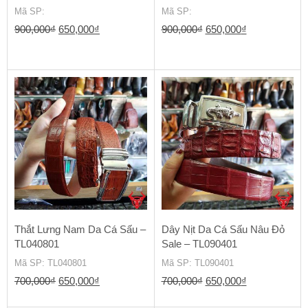
Mã SP
:
Mã SP
:
Giá
Giá
Giá
Giá
900,000
₫
650,000
₫
900,000
₫
650,000
₫
gốc
hiện
gốc
hiện
là:
tại
là:
tại
900,000₫.
là:
900,000₫.
là:
650,000₫.
650,000₫.
Thắt Lưng Nam Da Cá Sấu –
Dây Nịt Da Cá Sấu Nâu Đỏ
TL040801
Sale – TL090401
Mã SP
: TL040801
Mã SP
: TL090401
Giá
Giá
Giá
Giá
700,000
₫
650,000
₫
700,000
₫
650,000
₫
gốc
hiện
gốc
hiện