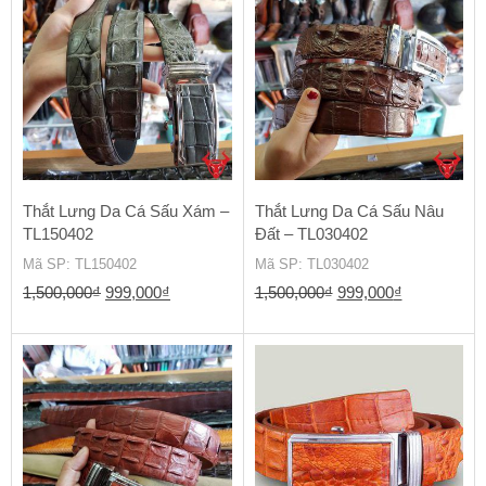
1,500,000₫.
là:
1,400,000₫.
là:
1,200,000₫.
1,050,000
Thắt Lưng Da Cá Sấu Xám –
Thắt Lưng Da Cá Sấu Nâu
TL150402
Đất – TL030402
Mã SP
: TL150402
Mã SP
: TL030402
Giá
Giá
Giá
Giá
1,500,000
₫
999,000
₫
1,500,000
₫
999,000
₫
gốc
hiện
gốc
hiện
là:
tại
là:
tại
1,500,000₫.
là:
1,500,000₫.
là:
999,000₫.
999,000₫.