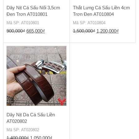
Dây Nịt Cá Sấu Nối 3,5cm
Thắt Lưng Cá Sấu Liền 4cm
Đen Trơn AT010801
Trơn Đen AT010804
Mã SP
: AT010801
Mã SP
: AT010804
Giá
Giá
Giá
Giá
900,000
₫
665,000
₫
1,500,000
₫
1,200,000
₫
gốc
hiện
gốc
hiện
là:
tại
là:
tại
900,000₫.
là:
1,500,000₫.
là:
665,000₫.
1,200,000
Dây Nịt Da Cá Sấu Liền
AT020802
Mã SP
: AT020802
Giá
Giá
1,400,000
₫
1,050,000
₫