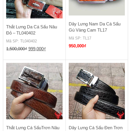
Dây Lưng Nam Da Cá Sấu
Thắt Lưng Da Cá Sấu Nâu
Gù Vàng Cam TL17
Đỏ – TL040402
Mã SP
: TL17
Mã SP
: TL040402
950,000
₫
Giá
Giá
1,500,000
₫
999,000
₫
gốc
hiện
là:
tại
1,500,000₫.
là:
999,000₫.
Thắt Lưng Cá SấuTrơn Nâu
Dây Lưng Cá Sấu Đen Trơn