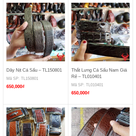
là:
tại
là:
tại
700,000₫.
là:
700,000₫.
là:
650,000₫.
650,000₫.
Dây Nịt Cá Sấu – TL150801
Thắt Lưng Cá Sấu Nam Giá
Rẻ – TL010401
Mã SP
: TL150801
Mã SP
: TL010401
650,000
₫
650,000
₫