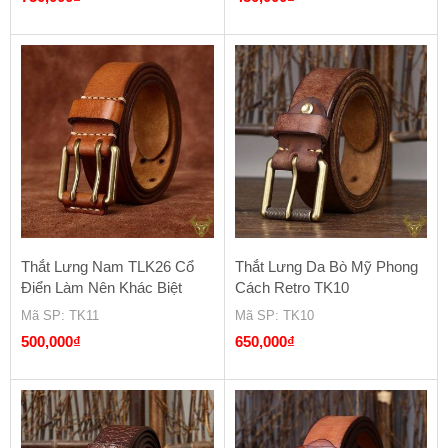
Thắt Lưng Nam TLK26 Cổ
Thắt Lưng Da Bò Mỹ Phong
Điển Làm Nên Khác Biệt
Cách Retro TK10
Mã SP
: TK11
Mã SP
: TK10
500,000
₫
650,000
₫