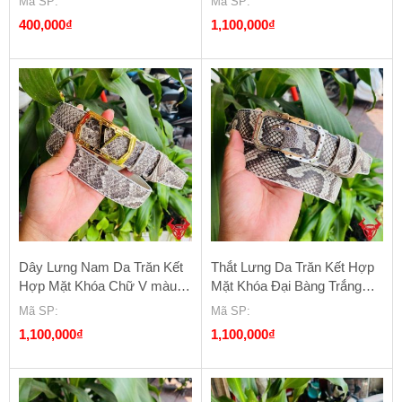
Mã SP
:
Mã SP
:
400,000
₫
1,100,000
₫
Dây Lưng Nam Da Trăn Kết
Thắt Lưng Da Trăn Kết Hợp
Hợp Mặt Khóa Chữ V màu
Mặt Khóa Đại Bàng Trắng
vàng FDA15B2
Phong Cách FDA15B2
Mã SP
:
Mã SP
:
1,100,000
₫
1,100,000
₫