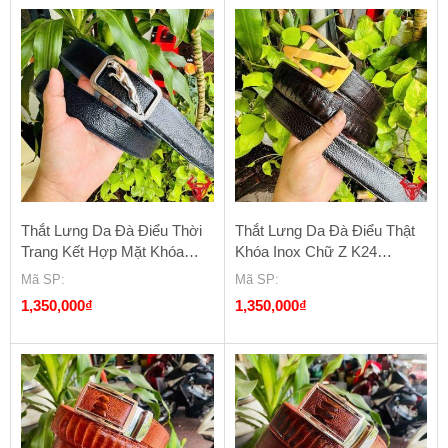
Thắt Lưng Da Đà Điểu Thời
Thắt Lưng Da Đà Điểu Thật
Trang Kết Hợp Mặt Khóa
Khóa Inox Chữ Z K24
Hình Báo K11
TLA1D1
Mã SP
:
Mã SP
:
1,350,000
₫
1,350,000
₫