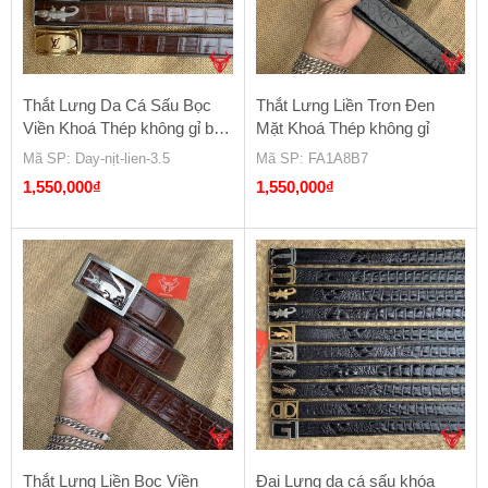
Thắt Lưng Da Cá Sấu Bọc
Thắt Lưng Liền Trơn Đen
Viền Khoá Thép không gỉ bản
Mặt Khoá Thép không gỉ
3.5cm
Mã SP
: Day-nịt-lien-3.5
Mã SP
: FA1A8B7
1,550,000
₫
1,550,000
₫
Thắt Lưng Liền Bọc Viền
Đai Lưng da cá sấu khóa