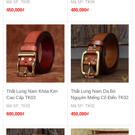
Mã SP
: TK05
Mã SP
: TK04
450,000
₫
480,000
₫
Thắt Lưng Nam Khóa Kim
Thắt Lưng Nam Da Bò
Cao Cấp TK03
Nguyên Miếng Cổ Điển TK02
Mã SP
: TK03
Mã SP
: TK02
600,000
₫
450,000
₫