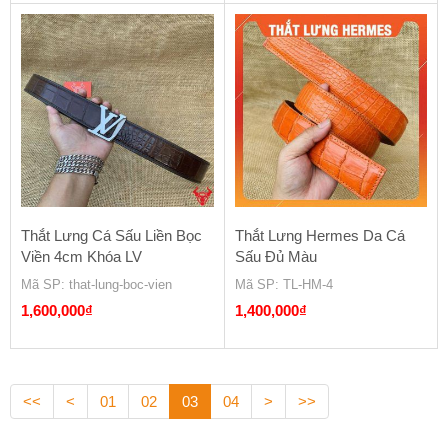
Thắt Lưng Cá Sấu Liền Bọc
Thắt Lưng Hermes Da Cá
Viền 4cm Khóa LV
Sấu Đủ Màu
Mã SP
: that-lung-boc-vien
Mã SP
: TL-HM-4
1,600,000
₫
1,400,000
₫
<<
<
01
02
03
04
>
>>