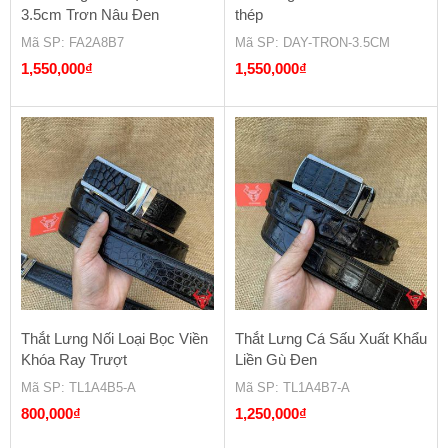
3.5cm Trơn Nâu Đen
thép
Mã SP
: FA2A8B7
Mã SP
: DAY-TRON-3.5CM
1,550,000
₫
1,550,000
₫
Thắt Lưng Nối Loại Bọc Viền
Thắt Lưng Cá Sấu Xuất Khẩu
Khóa Ray Trượt
Liền Gù Đen
Mã SP
: TL1A4B5-A
Mã SP
: TL1A4B7-A
800,000
₫
1,250,000
₫