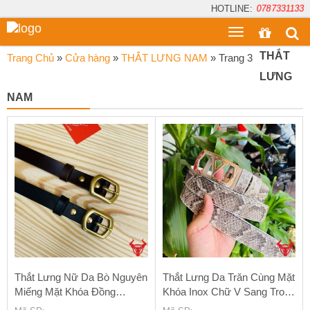
HOTLINE:
0787331133
Toggle
menu
THẮT
Trang Chủ
»
Cửa hàng
»
THẮT LƯNG NAM
»
Trang 3
LƯNG
NAM
Thắt Lưng Nữ Da Bò Nguyên
Thắt Lưng Da Trăn Cùng Mặt
Miếng Mặt Khóa Đồng
Khóa Inox Chữ V Sang Trong
Nguyên Khối TLK38
FDA15B2