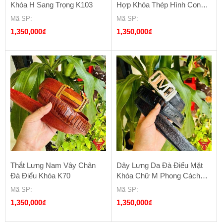
Khóa H Sang Trọng K103
Hợp Khóa Thép Hình Con
Hổ K18
Mã SP
:
Mã SP
:
1,350,000
₫
1,350,000
₫
Thắt Lưng Nam Vây Chân
Dây Lưng Da Đà Điểu Mặt
Đà Điểu Khóa K70
Khóa Chữ M Phong Cách
K20
Mã SP
:
Mã SP
:
1,350,000
₫
1,350,000
₫