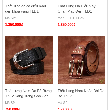
Thắt lưng da đà điểu màu
Thắt Lưng Đà Điểu Vây
đen khóa vàng TLD1
Chân Màu Đen TLD1
Mã SP
:
Mã SP
: TLD1-Den
1,350,000
₫
1,350,000
₫
Thắt Lưng Nam Da Bò Rừng
Thắt Lưng Nam Khóa Đôi Da
TK12 Sang Trọng Cao Cấp
Bò TK12
Mã SP
:
Mã SP
:
750,000
₫
450,000
₫