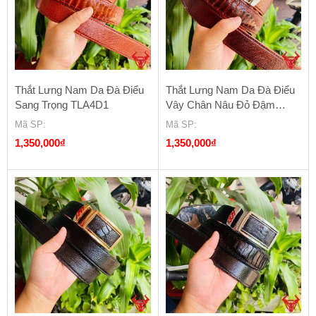
Thắt Lưng Nam Da Đà Điểu
Thắt Lưng Nam Da Đà Điểu
Sang Trọng TLA4D1
Vây Chân Nâu Đỏ Đậm
TLA7D1
Mã SP
:
Mã SP
:
1,350,000
₫
1,350,000
₫