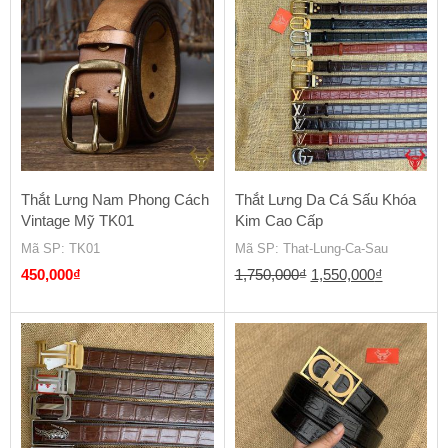
Thắt Lưng Nam Phong Cách
Thắt Lưng Da Cá Sấu Khóa
Vintage Mỹ TK01
Kim Cao Cấp
Mã SP
: TK01
Mã SP
: That-Lung-Ca-Sau
Giá
Giá
450,000
₫
1,750,000
₫
1,550,000
₫
gốc
hiện
là:
tại
1,750,000₫.
là:
1,550,000