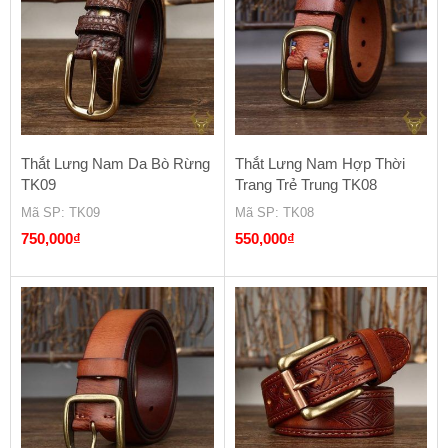
Thắt Lưng Nam Da Bò Rừng
Thắt Lưng Nam Hợp Thời
TK09
Trang Trẻ Trung TK08
Mã SP
: TK09
Mã SP
: TK08
750,000
₫
550,000
₫