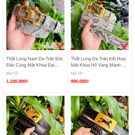
Thắt Lưng Nam Da Trăn Độc
Thắt Lưng Da Trăn Kết Hợp
Đáo Cùng Mặt Khóa Đại
Mặt Khóa Hổ Vàng Mạnh Mẽ
Bàng Vàng FDA15B2
FDA15B2
Mã SP
:
Mã SP
:
1,100,000
₫
900,000
₫