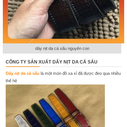
dây nịt da cá sấu nguyên con
CÔNG TY SẢN XUẤT DÂY NỊT DA CÁ SẤU
Dây nịt da cá sấu
là một món đồ xa xỉ đã được đeo qua nhiều
thế hệ