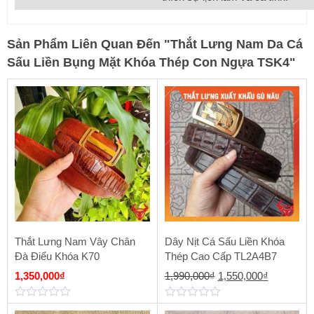
Sản Phẩm Liên Quan Đến
"
Thắt Lưng Nam Da Cá
Sấu Liền Bụng Mặt Khóa Thép Con Ngựa TSK4
"
Thắt Lưng Nam Vây Chân
Dây Nịt Cá Sấu Liền Khóa
Đà Điểu Khóa K70
Thép Cao Cấp TL2A4B7
Giá
Giá
1,350,000
₫
1,990,000
₫
1,550,000
₫
gốc
hiện
0
0
là:
tại