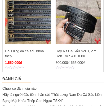
out
out
of
of
1,990,000₫.
là:
5
5
1,550,000
Đai Lưng da cá sấu khóa
Dây Nịt Cá Sấu Nối 3,5cm
thép
Đen Trơn AT010801
Giá
Giá
1,550,000
₫
900,000
₫
665,000
₫
gốc
hiện
0
0
là:
tại
out
out
ĐÁNH GIÁ
of
of
900,000₫.
là:
5
5
665,000₫.
Chưa có đánh giá nào.
Hãy là người đầu tiên nhận xét “Thắt Lưng Nam Da Cá Sấu Liền
Bụng Mặt Khóa Thép Con Ngựa TSK4”