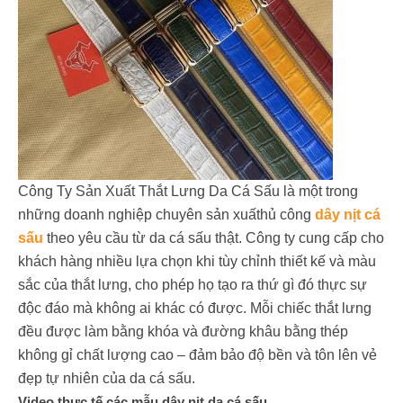
Công Ty Sản Xuất Thắt Lưng Da Cá Sấu là một trong
những doanh nghiệp chuyên sản xuấthủ công
dây nịt cá
sấu
theo yêu cầu từ da cá sấu thật. Công ty cung cấp cho
khách hàng nhiều lựa chọn khi tùy chỉnh thiết kế và màu
sắc của thắt lưng, cho phép họ tạo ra thứ gì đó thực sự
độc đáo mà không ai khác có được. Mỗi chiếc thắt lưng
đều được làm bằng khóa và đường khâu bằng thép
không gỉ chất lượng cao – đảm bảo độ bền và tôn lên vẻ
đẹp tự nhiên của da cá sấu.
Video thực tế các mẫu dây nịt da cá sấu