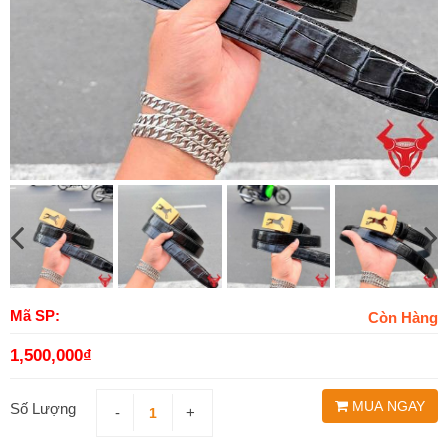
Mã SP:
Còn Hàng
1,500,000
₫
MUA NGAY
Số Lượng
-
+