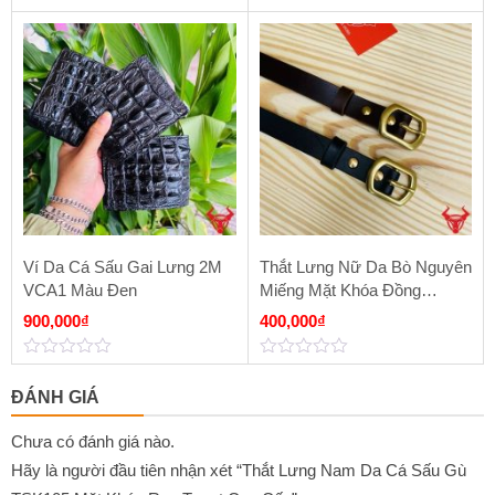
0
0
out
out
of
of
5
5
Ví Da Cá Sấu Gai Lưng 2M
Thắt Lưng Nữ Da Bò Nguyên
VCA1 Màu Đen
Miếng Mặt Khóa Đồng
Nguyên Khối TLK38
900,000
₫
400,000
₫
0
0
out
out
ĐÁNH GIÁ
of
of
5
5
Chưa có đánh giá nào.
Hãy là người đầu tiên nhận xét “Thắt Lưng Nam Da Cá Sấu Gù