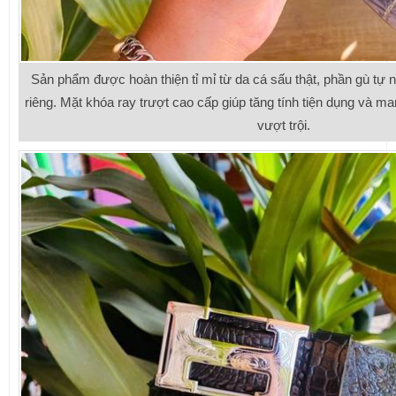
Sản phẩm được hoàn thiện tỉ mỉ từ da cá sấu thật, phần gù tự n
riêng. Mặt khóa ray trượt cao cấp giúp tăng tính tiện dụng và ma
vượt trội.