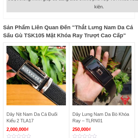
kiện.
Sản Phẩm Liên Quan Đến
"
Thắt Lưng Nam Da Cá
Sấu Gù TSK105 Mặt Khóa Ray Trượt Cao Cấp
"
Dây Nịt Nam Da Cá Đuối
Dây Lưng Nam Da Bò Khóa
Kiểu 2 TLA17
Ray – TLRN01
2,000,000
₫
250,000
₫