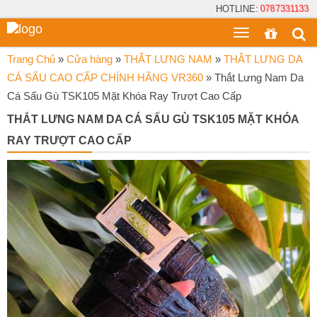
HOTLINE:
0787331133
Toggle
menu
Trang Chủ
»
Cửa hàng
»
THẮT LƯNG NAM
»
THẮT LƯNG DA
CÁ SẤU CAO CẤP CHÍNH HÃNG VR360
»
Thắt Lưng Nam Da
Cá Sấu Gù TSK105 Mặt Khóa Ray Trượt Cao Cấp
THẮT LƯNG NAM DA CÁ SẤU GÙ TSK105 MẶT KHÓA
RAY TRƯỢT CAO CẤP