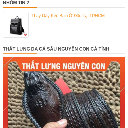
NHÓM TIN 2
Thay Dây Kéo Balo Ở Đâu Tại TPHCM
THẮT LƯNG DA CÁ SẤU NGUYÊN CON CÁ TÍNH