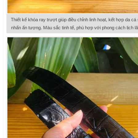
Thiết kế khóa ray trượt giúp điều chỉnh linh hoạt, kết hợp da cá
nhấn ấn tượng. Màu sắc tinh tế, phù hợp với phong cách lịch lã