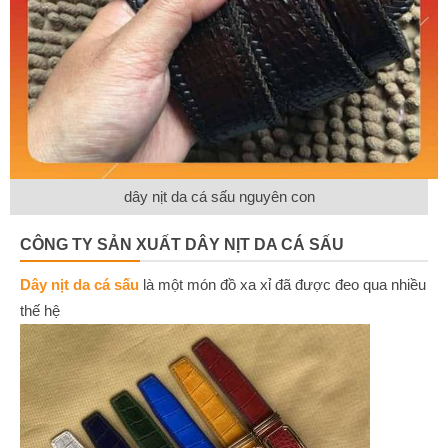
dây nịt da cá sấu nguyên con
CÔNG TY SẢN XUẤT DÂY NỊT DA CÁ SẤU
Dây nịt da cá sấu
là một món đồ xa xỉ đã được đeo qua nhiều
thế hệ