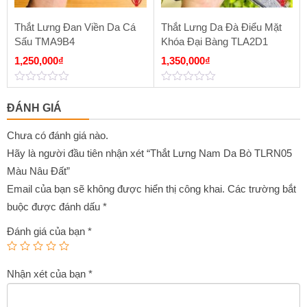
Thắt Lưng Đan Viền Da Cá
Thắt Lưng Da Đà Điểu Mặt
Sấu TMA9B4
Khóa Đại Bàng TLA2D1
1,250,000
₫
1,350,000
₫
0
0
out
out
ĐÁNH GIÁ
of
of
5
5
Chưa có đánh giá nào.
Hãy là người đầu tiên nhận xét “Thắt Lưng Nam Da Bò TLRN05
Màu Nâu Đất”
Email của bạn sẽ không được hiển thị công khai.
Các trường bắt
buộc được đánh dấu
*
Đánh giá của bạn
*
Nhận xét của bạn
*