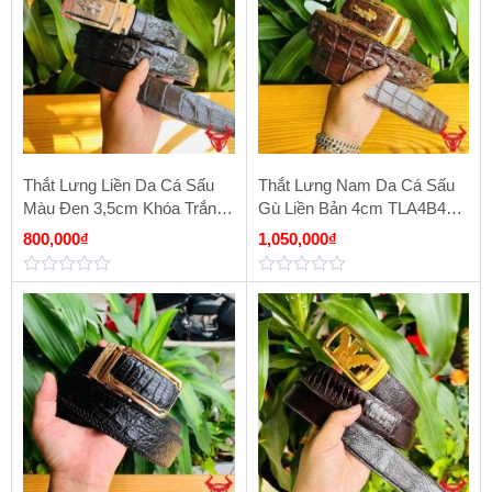
Thắt Lưng Liền Da Cá Sấu
Thắt Lưng Nam Da Cá Sấu
Màu Đen 3,5cm Khóa Trắng
Gù Liền Bản 4cm TLA4B4
Hợp Kim Cao Cấp
Màu Nâu Đất
800,000
₫
1,050,000
₫
0
0
out
out
of
of
5
5