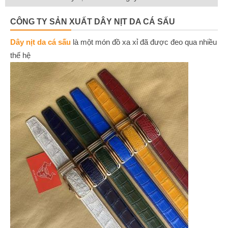
CÔNG TY SẢN XUẤT DÂY NỊT DA CÁ SẤU
Dây nịt da cá sấu
là một món đồ xa xỉ đã được đeo qua nhiều
thế hệ