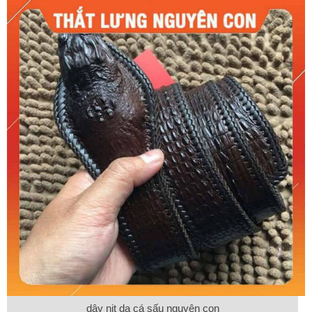
dây nịt da cá sấu nguyên con