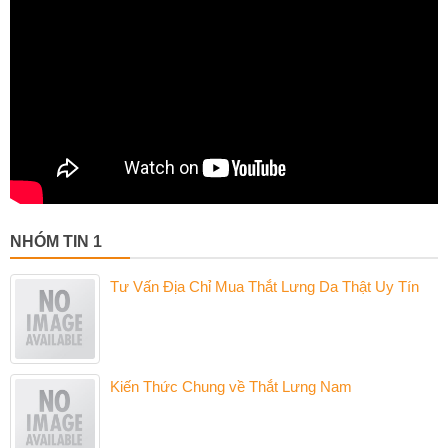
NHÓM TIN 1
Tư Vấn Địa Chỉ Mua Thắt Lưng Da Thật Uy Tín
Kiến Thức Chung về Thắt Lưng Nam