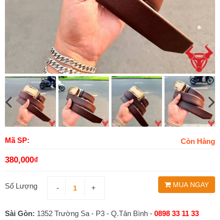
Mã SP:
Còn Hàng
380,000
₫
MUA NGAY
Số Lượng
-
+
Sài Gòn:
1352 Trường Sa - P3 - Q.Tân Bình -
0898 33 11 33