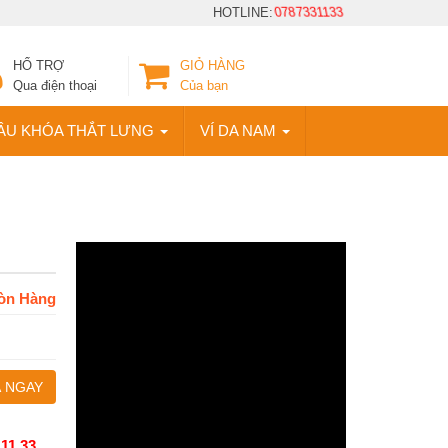
HOTLINE:
0787331133
HỔ TRỢ
GIỎ HÀNG
Qua điện thoại
Của bạn
ẦU KHÓA THẮT LƯNG
VÍ DA NAM
òn Hàng
 NGAY
 11 33