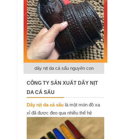
dây nịt da cá sấu nguyên con
CÔNG TY SẢN XUẤT DÂY NỊT
DA CÁ SẤU
Dây nịt da cá sấu
là một món đồ xa
xỉ đã được đeo qua nhiều thế hệ