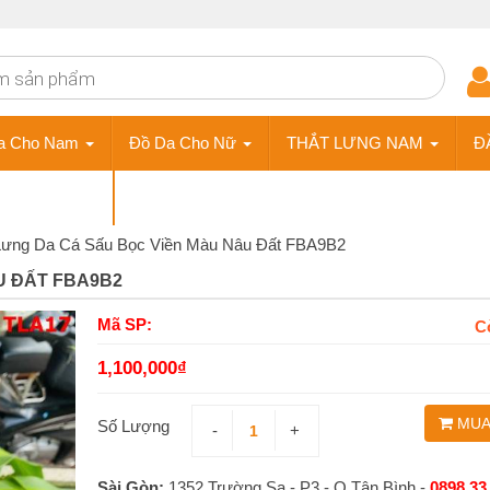
a Cho Nam
Đồ Da Cho Nữ
THẮT LƯNG NAM
Đ
ÀY DA NAM
Phụ Kiện
Lưng Da Cá Sấu Bọc Viền Màu Nâu Đất FBA9B2
U ĐẤT FBA9B2
Mã SP:
C
1,100,000
₫
MUA
Số Lượng
-
+
Sài Gòn:
1352 Trường Sa - P3 - Q.Tân Bình -
0898 33