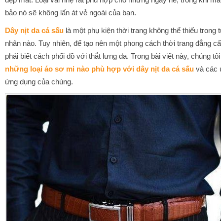
bảo nó sẽ không lấn át vẻ ngoài của bạn.
Dây nịt da cá sấu
là một phụ kiện thời trang không thể thiếu trong
nhân nào. Tuy nhiên, để tạo nên một phong cách thời trang đẳng cấ
phải biết cách phối đồ với thắt lưng da. Trong bài viết này, chúng tôi
những loại áo sơ mi nào phù hợp với dây nịt da cá sấu
và các ư
ứng dụng của chúng.