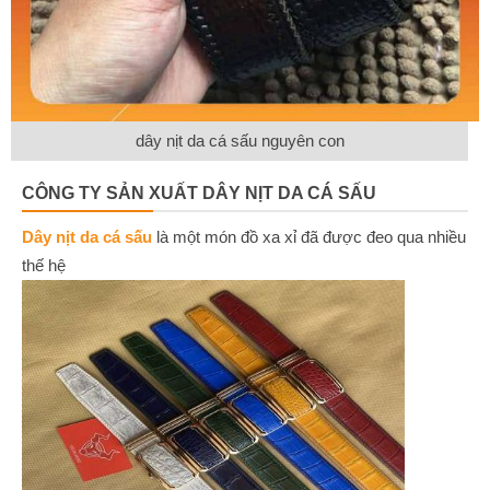
dây nịt da cá sấu nguyên con
CÔNG TY SẢN XUẤT DÂY NỊT DA CÁ SẤU
Dây nịt da cá sấu
là một món đồ xa xỉ đã được đeo qua nhiều
thế hệ