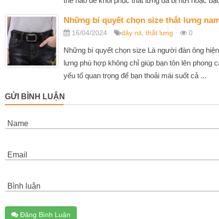
thế nào để khôi phục thắt lưng da bị nứt hoặc bạc 
Những bí quyết chọn size thắt lưng na
16/04/2024
dây nịt
,
thắt lưng
0
Những bí quyết chọn size Là người đàn ông hiện 
lưng phù hợp không chỉ giúp bạn tôn lên phong 
yếu tố quan trọng để bạn thoải mái suốt cả ...
GỬI BÌNH LUẬN
Name
Email
Bình luận
Đăng Bình Luận