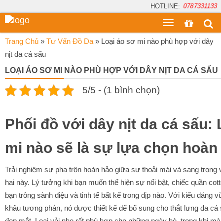
HOTLINE:
0787331133
Toggle
menu
Trang Chủ
»
Tư Vấn Đồ Da
»
Loại áo sơ mi nào phù hợp với dây
nịt da cá sấu
LOẠI ÁO SƠ MI NÀO PHÙ HỢP VỚI DÂY NỊT DA CÁ SẤU
5/5 - (1 bình chọn)
Phối đồ với dây nịt da cá sấu: 
mi nào sẽ là sự lựa chọn hoàn
Trải nghiệm sự pha trộn hoàn hảo giữa sự thoải mái và sang trọng
hai này. Lý tưởng khi bạn muốn thể hiện sự nổi bật, chiếc quần co
bạn trông sành điệu và tinh tế bất kể trong dịp nào. Với kiểu dáng
khâu tương phản, nó được thiết kế để bổ sung cho thắt lưng da cá
đẹp mắt. Loại vải nhẹ rất phù hợp cho những ngày hè, trong khi mà