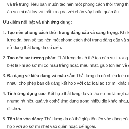
và trẻ trung. Nếu bạn muốn tạo nên một phong cách thời trang th
áo sơ mi dài tay và thắt lưng da với chân váy hoặc quần âu.
Ưu điểm nổi bật và tính ứng dụng:
Tạo nên phong cách thời trang đẳng cấp và sang trọng
: Khi 
lưng da, bạn sẽ tạo nên một phong cách thời trang đẳng cấp và sa
sử dụng thắt lưng da cổ điển.
Tạo nên sự tương phản
: Thắt lưng da có thể tạo nên sự tương
biệt là khi áo sơ mi có màu trắng hoặc màu nhạt, giúp tôn lên vẻ 
Đa dạng về kiểu dáng và màu sắc
: Thắt lưng da có nhiều kiểu
nhau, cho phép bạn dễ dàng kết hợp với các loại áo sơ mi khác 
Tính ứng dụng cao
: Kết hợp thắt lưng da với áo sơ mi là một c
nhưng rất hiệu quả và cóthể ứng dụng trong nhiều dịp khác nhau,
đi chơi.
Tôn lên vóc dáng:
Thắt lưng da có thể giúp tôn lên vóc dáng của 
hợp với áo sơ mi nhét vào quần hoặc để ngoài.