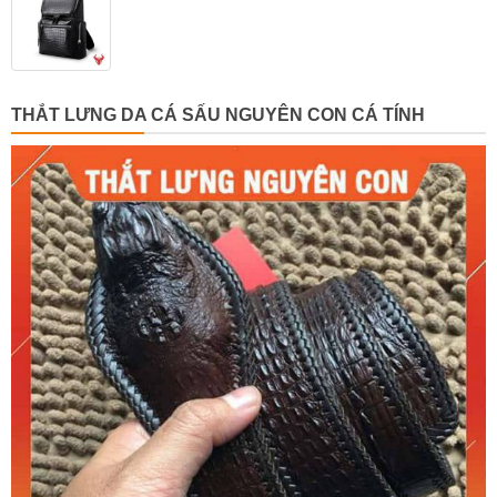
THẮT LƯNG DA CÁ SẤU NGUYÊN CON CÁ TÍNH