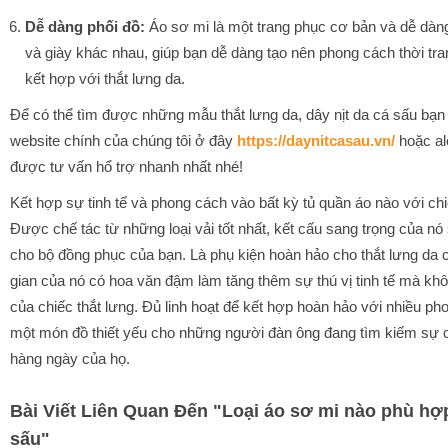
Dễ dàng phối đồ:
Áo sơ mi là một trang phục cơ bản và dễ dàng
và giày khác nhau, giúp bạn dễ dàng tạo nên phong cách thời tr
kết hợp với thắt lưng da.
Để có thể tìm được những mẫu thắt lưng da, dây nịt da cá sấu bạn 
website chính của chúng tôi ở đây
https://daynitcasau.vn/
hoặc al
được tư vấn hổ trợ nhanh nhất nhé!
Kết hợp sự tinh tế và phong cách vào bất kỳ tủ quần áo nào với ch
Được chế tác từ những loại vải tốt nhất, kết cấu sang trọng của nó 
cho bộ đồng phục của bạn. Là phụ kiện hoàn hảo cho thắt lưng da cá
gian của nó có hoa văn đậm làm tăng thêm sự thú vị tinh tế mà khô
của chiếc thắt lưng. Đủ linh hoạt để kết hợp hoàn hảo với nhiều ph
một món đồ thiết yếu cho những người đàn ông đang tìm kiếm sự c
hàng ngày của họ.
Bài Viết Liên Quan Đến
"
Loại áo sơ mi nào phù hợp
sấu
"