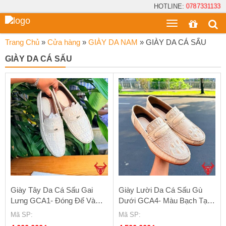
HOTLINE:
0787331133
Toggle
menu
Trang Chủ
»
Cửa hàng
»
GIÀY DA NAM
»
GIÀY DA CÁ SẤU
GIÀY DA CÁ SẤU
Giày Tây Da Cá Sấu Gai
Giày Lười Da Cá Sấu Gù
Lưng GCA1- Đóng Đế Và
Dưới GCA4- Màu Bạch Tạng
Phụ Kiện Theo Yêu Cầu
Size 42
Mã SP
:
Mã SP
: