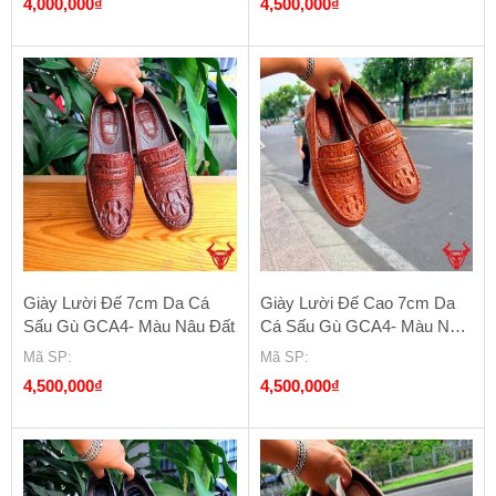
4,000,000
₫
4,500,000
₫
Giày Lười Đế 7cm Da Cá
Giày Lười Đế Cao 7cm Da
Sấu Gù GCA4- Màu Nâu Đất
Cá Sấu Gù GCA4- Màu Nâu
Đỏ
Mã SP
:
Mã SP
:
4,500,000
₫
4,500,000
₫