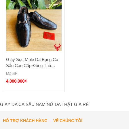
Giày Sục Mule Da Bụng Cá
Sấu Cao Cấp Đóng Thủ
Công GDA8 Có Phụ Kiện
Mã SP
:
4,000,000
₫
GIÀY DA CÁ SẤU NAM NỮ DA THẬT GIÁ RẺ
HỔ TRỢ KHÁCH HÀNG
VỀ CHÚNG TÔI