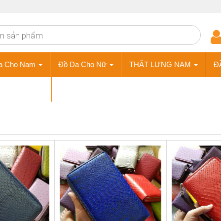
a Cho Nam
Đồ Da Cho Nữ
THẮT LƯNG NAM
Đ
ÀY DA NAM
Phụ Kiện