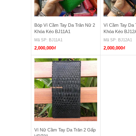
Bóp Ví Cầm Tay Da Trăn Nữ 2
Ví Cầm Tay Da 
Khóa Kéo BJ11A1
Khóa Kéo BJ12
Mã SP
: BJ11A1
Mã SP
: BJ12A1
2,000,000
₫
2,000,000
₫
Ví Nữ Cầm Tay Da Trăn 2 Gấp