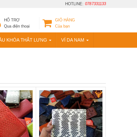
HOTLINE:
0787331133
HỔ TRỢ
GIỎ HÀNG
Qua điện thoại
Của bạn
ẦU KHÓA THẮT LƯNG
VÍ DA NAM