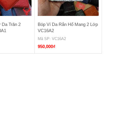
 Da Trăn 2
Bóp Ví Da Rắn Hổ Mang 2 Lớp
8A1
VC16A2
Mã SP
: VC16A2
950,000
₫