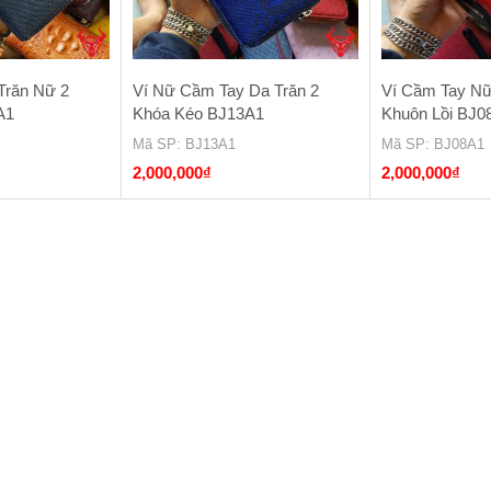
Trăn Nữ 2
Ví Nữ Cầm Tay Da Trăn 2
Ví Cầm Tay Nữ
A1
Khóa Kéo BJ13A1
Khuôn Lồi BJ0
Mã SP
: BJ13A1
Mã SP
: BJ08A1
2,000,000
₫
2,000,000
₫