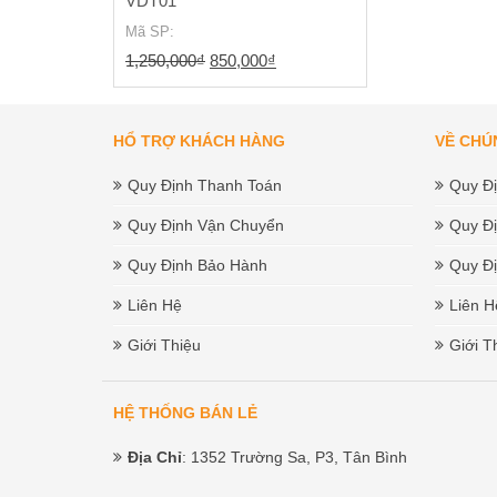
VDT01
Mã SP
:
Giá
Giá
1,250,000
₫
850,000
₫
gốc
hiện
là:
tại
HỔ TRỢ KHÁCH HÀNG
VỀ CHÚ
1,250,000₫.
là:
850,000₫.
Quy Định Thanh Toán
Quy Đ
Quy Định Vận Chuyển
Quy Đ
Quy Định Bảo Hành
Quy Đ
Liên Hệ
Liên H
Giới Thiệu
Giới T
HỆ THỐNG BÁN LẺ
Địa Chỉ
: 1352 Trường Sa, P3, Tân Bình