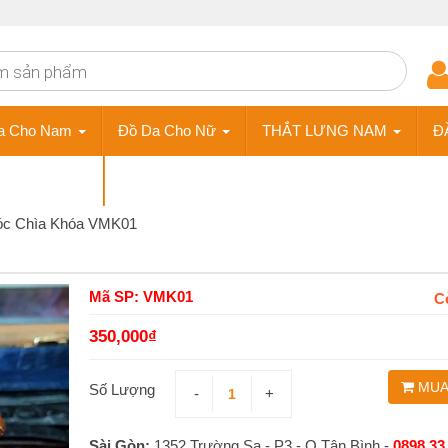
a Cho Nam
Đồ Da Cho Nữ
THẮT LƯNG NAM
Đ
ÀY DA NAM
Phụ Kiện
c Chìa Khóa VMK01
Mã SP: VMK01
C
350,000
₫
MUA
Số Lượng
-
+
Sài Gòn:
1352 Trường Sa - P3 - Q.Tân Bình -
0898 33