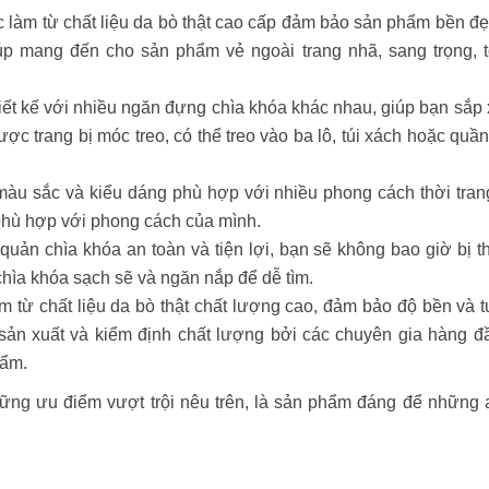
 làm từ chất liệu da bò thật cao cấp đảm bảo sản phẩm bền đẹ
iúp mang đến cho sản phẩm vẻ ngoài trang nhã, sang trọng, t
hiết kế với nhiều ngăn đựng chìa khóa khác nhau, giúp bạn sắp
c trang bị móc treo, có thể treo vào ba lô, túi xách hoặc quầ
àu sắc và kiểu dáng phù hợp với nhiều phong cách thời tran
phù hợp với phong cách của mình.
uản chìa khóa an toàn và tiện lợi, bạn sẽ không bao giờ bị th
chìa khóa sạch sẽ và ngăn nắp để dễ tìm.
 từ chất liệu da bò thật chất lượng cao, đảm bảo độ bền và t
sản xuất và kiểm định chất lượng bởi các chuyên gia hàng đ
hẩm.
u điểm vượt trội nêu trên, là sản phẩm đáng để những a