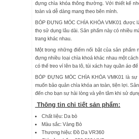
đựng chìa khóa thông thường. Với thiết kế nh
toàn và dễ dàng mang theo bên mình.
BÓP ĐỰNG MÓC CHÌA KHÓA VMK01 được làm từ c
thọ sử dụng lâu dài. Sản phẩm này có nhiều m
trang khác nhau.
Một trong những điểm nổi bật của sản phẩm này
đựng nhiều loại chìa khoá khác nhau một cách 
có thể treo ví lên ba lô, túi xách hay quần áo đ
BÓP ĐỰNG MÓC CHÌA KHÓA VMK01 là sự lựa 
muốn bảo quản chìa khóa an toàn, tiện lợi. S
đến cho bạn sự hài lòng và yên tâm khi sử dụn
Thông tin chi tiết sản phẩm:
Chất liệu: Da bò
Màu sắc: Vàng Bò
Thương hiệu: Đồ Da VR360