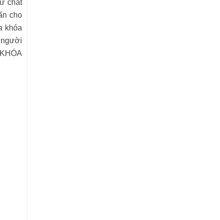
ừ chất
ấn cho
a khóa
 người
A KHÓA