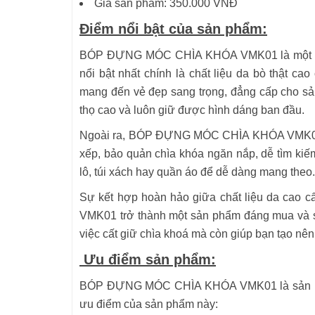
Giá sản phẩm: 350.000 VNĐ
Điểm nổi bật của sản phẩm:
BÓP ĐỰNG MÓC CHÌA KHÓA VMK01 là một sản p
nổi bật nhất chính là chất liệu da bò thật c
mang đến vẻ đẹp sang trọng, đẳng cấp cho sả
thọ cao và luôn giữ được hình dáng ban đầu.
Ngoài ra, BÓP ĐỰNG MÓC CHÌA KHÓA VMK01 được 
xếp, bảo quản chìa khóa ngăn nắp, dễ tìm kiếm
lô, túi xách hay quần áo để dễ dàng mang theo.
Sự kết hợp hoàn hảo giữa chất liệu da cao 
VMK01 trở thành một sản phẩm đáng mua và s
việc cất giữ chìa khoá mà còn giúp bạn tạo nên
Ưu điểm sản phẩm:
BÓP ĐỰNG MÓC CHÌA KHÓA VMK01 là sản phẩm
ưu điểm của sản phẩm này: