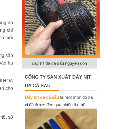
ong đó
ông chỉ
ó tuổi
ng sắp
 vào ba
dây nịt da cá sấu nguyên con
CÔNG TY SẢN XUẤT DÂY NỊT
A KHÓA
DA CÁ SẤU
àn cho
Dây nịt da cá sấu
là một món đồ xa
xỉ đã được đeo qua nhiều thế hệ
một số