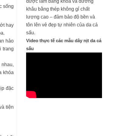
được làm bằng khóa và đường
c sống
khâu bằng thép không gỉ chất
lượng cao – đảm bảo độ bền và
tôn lên vẻ đẹp tự nhiên của da cá
rớt hay
sấu.
óa.
Video thực tế các mẫu dây nịt da cá
oàn hảo
sấu
 trang
 nhau,
a khóa
ịp đặc
à tiện