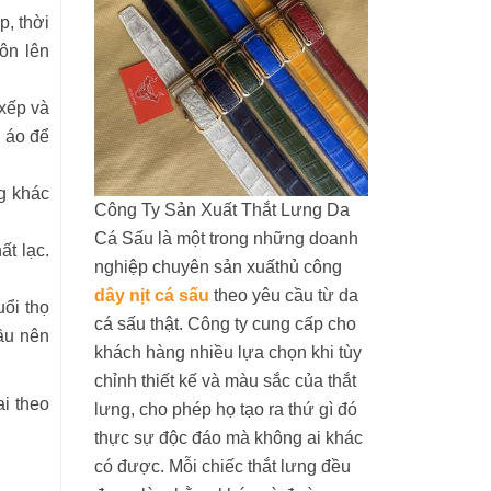
p, thời
ôn lên
 xếp và
n áo để
g khác
Công Ty Sản Xuất Thắt Lưng Da
Cá Sấu là một trong những doanh
ất lạc.
nghiệp chuyên sản xuấthủ công
dây nịt cá sấu
theo yêu cầu từ da
uổi thọ
cá sấu thật. Công ty cung cấp cho
ầu nên
khách hàng nhiều lựa chọn khi tùy
chỉnh thiết kế và màu sắc của thắt
i theo
lưng, cho phép họ tạo ra thứ gì đó
thực sự độc đáo mà không ai khác
có được. Mỗi chiếc thắt lưng đều