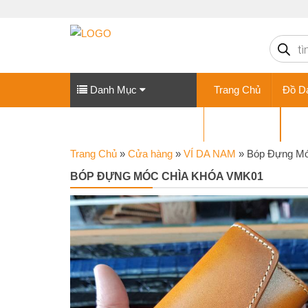
Tìm
kiếm
sản
phẩm
Danh Mục
Trang Chủ
Đồ D
VÍ DA NỮ
GI
Trang Chủ
»
Cửa hàng
»
VÍ DA NAM
»
Bóp Đựng Mó
BÓP ĐỰNG MÓC CHÌA KHÓA VMK01