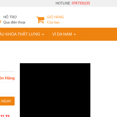
HOTLINE:
0787331133
HỔ TRỢ
GIỎ HÀNG
Qua điện thoại
Của bạn
ẦU KHÓA THẮT LƯNG
VÍ DA NAM
òn Hàng
 NGAY
 11 33