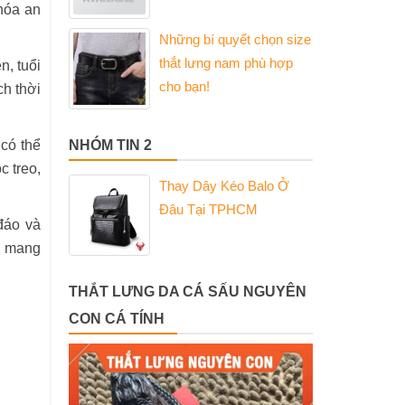
hóa an
Những bí quyết chọn size
thắt lưng nam phù hợp
, tuổi
cho bạn!
ch thời
 có thể
NHÓM TIN 2
c treo,
Thay Dây Kéo Balo Ở
Đâu Tại TPHCM
đáo và
, mang
THẮT LƯNG DA CÁ SẤU NGUYÊN
CON CÁ TÍNH