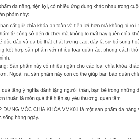
đa năng, tiện lợi, có nhiều ứng dụng khác nhau trong cuộ
sản phẩm này:
n cất giữ chìa khóa an toàn và tiện lợi hơn mà không bị rơi 
phẩm từ công sở đến đi chơi mà không lo mất hay quên chìa kh
kế độc đáo và da bò thật chất lượng cao, đây là sự bổ sung h
g kết hợp sản phẩm với nhiều loại quần áo, phong cách thời
mình.
ng: Sản phẩm này có nhiều ngăn cho các loại chìa khóa khác
hơn. Ngoài ra, sản phẩm này còn có thể giúp bạn bảo quản chì
 quà tặng ý nghĩa dành tặng người thân, bạn bè trong những d
đơn thuần là món quà thể hiện sự yêu thương, quan tâm.
ÓP ĐỰNG MÓC CHÌA KHÓA VMK01 là một sản phẩm đa năng v
c sống hàng ngày.